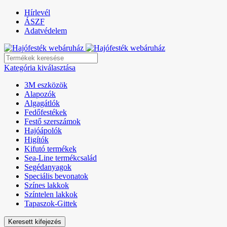
Hírlevél
ÁSZF
Adatvédelem
Kategória kiválasztása
3M eszközök
Alapozók
Algagátlók
Fedőfestékek
Festő szerszámok
Hajóápolók
Higítók
Kifutó termékek
Sea-Line termékcsalád
Segédanyagok
Speciális bevonatok
Színes lakkok
Színtelen lakkok
Tapaszok-Gittek
Keresett kifejezés