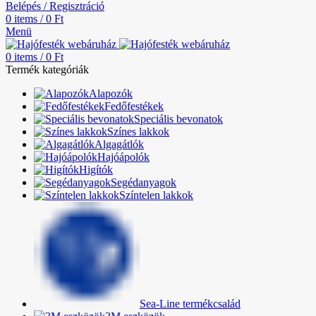
Belépés / Regisztráció
0
items
/
0
Ft
Menü
0
items
/
0
Ft
Termék kategóriák
Alapozók
Fedőfestékek
Speciális bevonatok
Színes lakkok
Algagátlók
Hajóápolók
Higítók
Segédanyagok
Színtelen lakkok
Sea-Line termékcsalád