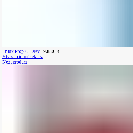
Trilux Prop-O-Drev
19.880
Ft
Vissza a termékekhez
Next product