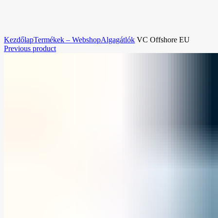
Nagyításhoz kattintson a képre!
Kezdőlap
Termékek – Webshop
Algagátlók
VC Offshore EU
Previous product