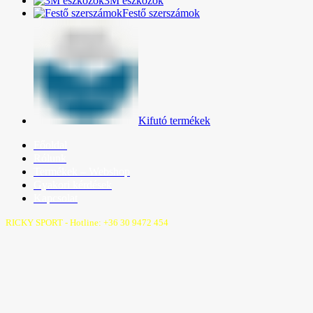
3M eszközök
Festő szerszámok
Kifutó termékek
Főoldal
Rólunk
Termékek – Webshop
Gyakori kérdések
Kapcsolat
RICKY SPORT - Hotline: +36 30 9472 454