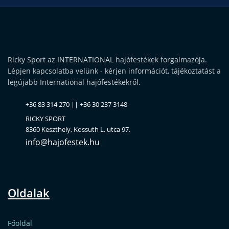
Ricky Sport az INTERNATIONAL hajófestékek forgalmazója.
Lépjen kapcsolatba velünk - kérjen információt, tájékoztatást a
legújabb International hajófestékekről.
+36 83 314 270 || +36 30 237 3148
RICKY SPORT
8360 Keszthely, Kossuth L. utca 97.
info@hajofestek.hu
Oldalak
Főoldal