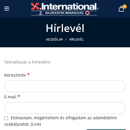
0
Hírlevél
KEZDŐLAP
HÍRLEVÉL
Feliratkozás a hírlevélre
*
Keresztnév
*
E-mail
Elolvastam, megértettem és elfogadom az adatvédelmi
szabályzatot. (
Link
)