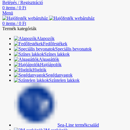
Belépés / Regisztráció
0
items
/
0
Ft
Menü
0
items
/
0
Ft
Termék kategóriák
Alapozók
Fedőfestékek
Speciális bevonatok
Színes lakkok
Algagátlók
Hajóápolók
Higítók
Segédanyagok
Színtelen lakkok
Sea-Line termékcsalád