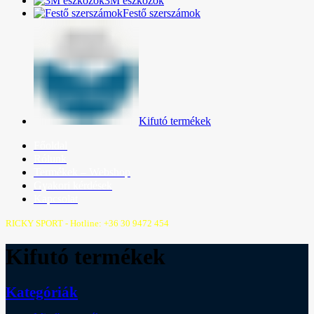
3M eszközök
Festő szerszámok
Kifutó termékek
Főoldal
Rólunk
Termékek – Webshop
Gyakori kérdések
Kapcsolat
RICKY SPORT - Hotline: +36 30 9472 454
Kifutó termékek
Kategóriák