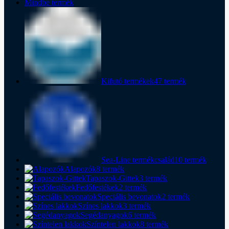
Mindbe
termék
Kifutó termékek
47 termék
Sea-Line termékcsalád
10 termék
Alapozók
8 termék
Tapaszok-Gittek
3 termék
Fedőfestékek
2 termék
Speciális bevonatok
2 termék
Színes lakkok
3 termék
Segédanyagok
6 termék
Színtelen lakkok
8 termék