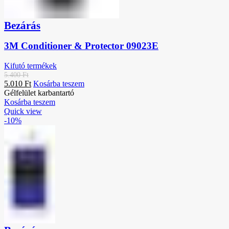
Bezárás
3M Conditioner & Protector 09023E
Kifutó termékek
5.400
Ft
5.010
Ft
Kosárba teszem
Gélfelület karbantartó
Kosárba teszem
Quick view
-10%