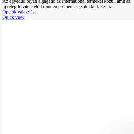
Az egyedüli olyan algagátló az International termékei közül, amit az
új réteg felvitele előtt minden esetben csiszolni kell. Ezt az
Opciók választása
Quick view