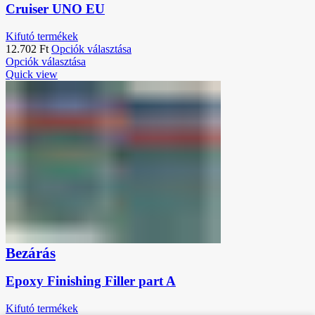
Cruiser UNO EU
Kifutó termékek
12.702
Ft
Opciók választása
Opciók választása
Quick view
Bezárás
Epoxy Finishing Filler part A
Kifutó termékek