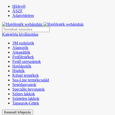
Hírlevél
ÁSZF
Adatvédelem
Kategória kiválasztása
3M eszközök
Alapozók
Algagátlók
Fedőfestékek
Festő szerszámok
Hajóápolók
Higítók
Kifutó termékek
Sea-Line termékcsalád
Segédanyagok
Speciális bevonatok
Színes lakkok
Színtelen lakkok
Tapaszok-Gittek
Keresett kifejezés