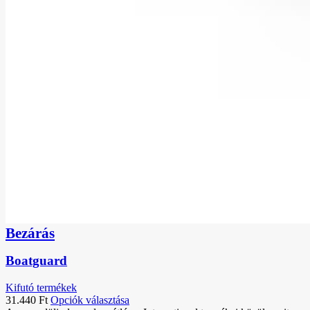
Bezárás
Boatguard
Kifutó termékek
31.440
Ft
Opciók választása