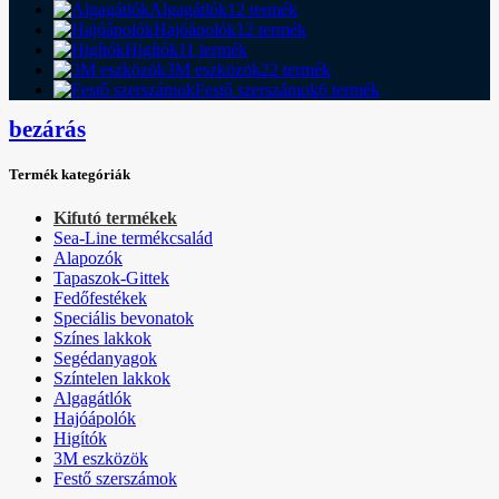
Algagátlók
12 termék
Hajóápolók
12 termék
Higítók
11 termék
3M eszközök
22 termék
Festő szerszámok
6 termék
bezárás
Termék kategóriák
Kifutó termékek
Sea-Line termékcsalád
Alapozók
Tapaszok-Gittek
Fedőfestékek
Speciális bevonatok
Színes lakkok
Segédanyagok
Színtelen lakkok
Algagátlók
Hajóápolók
Higítók
3M eszközök
Festő szerszámok