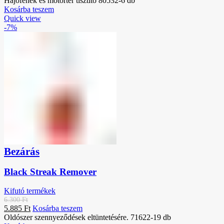
Hajófenék és motortér tisztító 80532-6 db
Kosárba teszem
Quick view
-7%
Bezárás
Black Streak Remover
Kifutó termékek
6.300
Ft
5.885
Ft
Kosárba teszem
Oldószer szennyeződések eltüntetésére. 71622-19 db