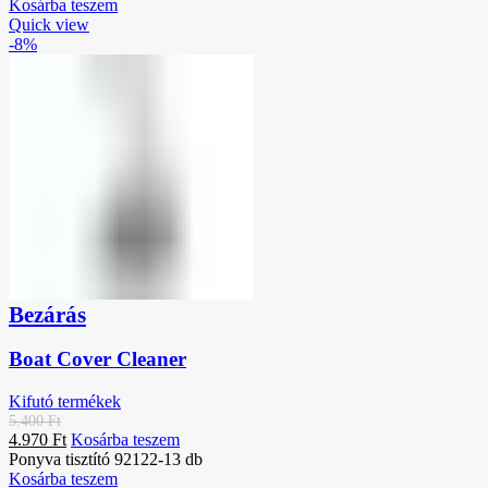
Kosárba teszem
Quick view
-8%
Bezárás
Boat Cover Cleaner
Kifutó termékek
5.400
Ft
4.970
Ft
Kosárba teszem
Ponyva tisztító 92122-13 db
Kosárba teszem