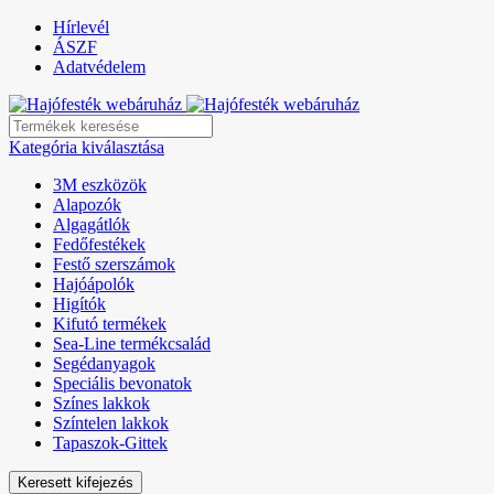
Hírlevél
ÁSZF
Adatvédelem
Kategória kiválasztása
3M eszközök
Alapozók
Algagátlók
Fedőfestékek
Festő szerszámok
Hajóápolók
Higítók
Kifutó termékek
Sea-Line termékcsalád
Segédanyagok
Speciális bevonatok
Színes lakkok
Színtelen lakkok
Tapaszok-Gittek
Keresett kifejezés