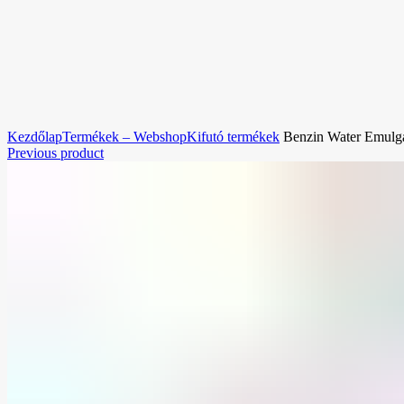
Nagyításhoz kattintson a képre!
Kezdőlap
Termékek – Webshop
Kifutó termékek
Benzin Water Emulg
Previous product