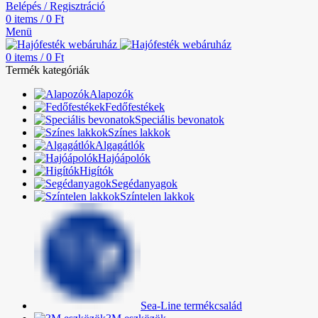
Belépés / Regisztráció
0
items
/
0
Ft
Menü
0
items
/
0
Ft
Termék kategóriák
Alapozók
Fedőfestékek
Speciális bevonatok
Színes lakkok
Algagátlók
Hajóápolók
Higítók
Segédanyagok
Színtelen lakkok
Sea-Line termékcsalád