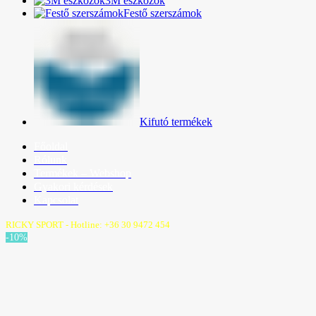
3M eszközök
Festő szerszámok
Kifutó termékek
Főoldal
Rólunk
Termékek – Webshop
Gyakori kérdések
Kapcsolat
RICKY SPORT - Hotline: +36 30 9472 454
-10%