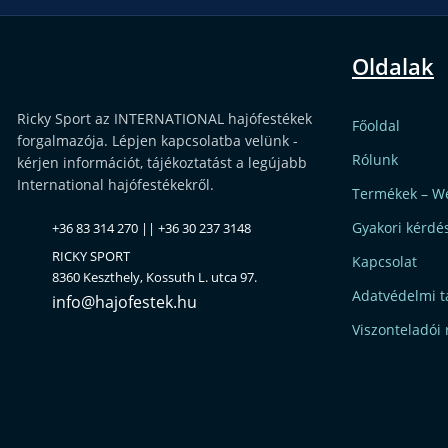
Oldalak
Ricky Sport az INTERNATIONAL hajófestékek
Főoldal
forgalmazója. Lépjen kapcsolatba velünk -
Rólunk
kérjen információt, tájékoztatást a legújabb
International hajófestékekről.
Termékek – W
Gyakori kérdé
+36 83 314 270 || +36 30 237 3148
RICKY SPORT
Kapcsolat
8360 Keszthely, Kossuth L. utca 97.
Adatvédelmi t
info@hajofestek.hu
Viszonteladói 