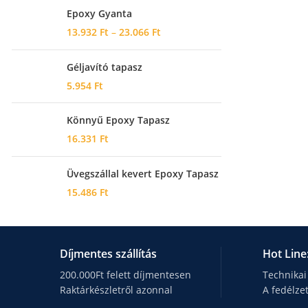
Epoxy Gyanta
13.932
Ft
–
23.066
Ft
Géljavító tapasz
5.954
Ft
Könnyű Epoxy Tapasz
16.331
Ft
Üvegszállal kevert Epoxy Tapasz
15.486
Ft
Díjmentes szállítás
Hot Line
200.000Ft felett díjmentesen
Technikai
Raktárkészletről azonnal
A fedélze