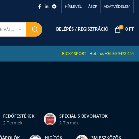
HÍRLEVÉL
ÁSZF
ADATVÉDELEM
0
KATEGÓRIA KIVÁLASZTÁSA
BELÉPÉS / REGISZTRÁCIÓ
0
FT
RICKY SPORT - Hotline: +36 30 9472 454
FEDŐFESTÉKEK
SPECIÁLIS BEVONATOK
2 Termék
2 Termék
ÓÁPOLÓK
HIGÍTÓK
3M ESZKÖZÖK