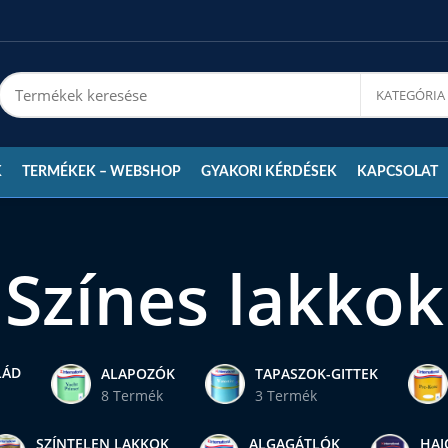
K
TERMÉKEK – WEBSHOP
GYAKORI KÉRDÉSEK
KAPCSOLAT
Színes lakkok
LÁD
ALAPOZÓK
TAPASZOK-GITTEK
8 Termék
3 Termék
SZÍNTELEN LAKKOK
ALGAGÁTLÓK
HAJ