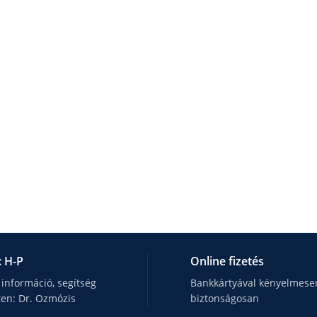
: H-P
Online fizetés
 információ, segítség
Bankkártyával kényelmesen
ten: Dr. Ozmózis
biztonságosan