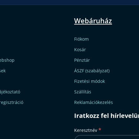
Webáruház
Fiókom
Kosár
ebshop
Pénztár
sek
ÁSZF (szabályzat)
Fizetési módok
ájékoztató
Szállítás
regisztráció
Reklamációkezelés
Iratkozz fel hírlevel
*
Keresztnév