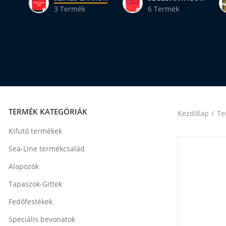
3 Termék
6 Termék
TERMÉK KATEGÓRIÁK
Kezdőlap
Te
Kifutó termékek
Sea-Line termékcsalád
Alapozók
Tapaszok-Gittek
Fedőfestékek
Speciális bevonatok