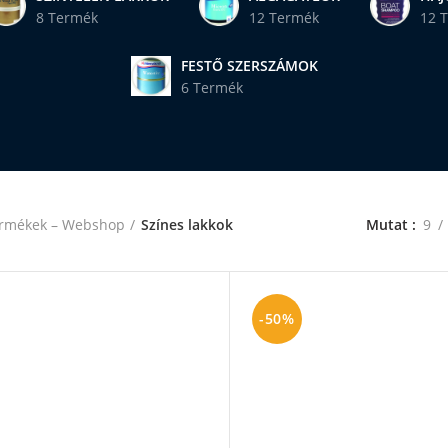
8 Termék
12 Termék
12 
FESTŐ SZERSZÁMOK
6 Termék
rmékek – Webshop
Színes lakkok
Mutat
9
-50%