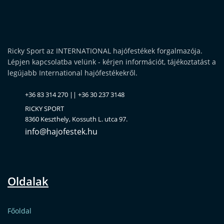
Ricky Sport az INTERNATIONAL hajófestékek forgalmazója.
Lépjen kapcsolatba velünk - kérjen információt, tájékoztatást a
legújabb International hajófestékekről.
+36 83 314 270 || +36 30 237 3148
RICKY SPORT
8360 Keszthely, Kossuth L. utca 97.
info@hajofestek.hu
Oldalak
Főoldal