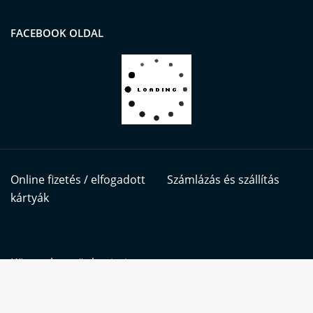
FACEBOOK OLDAL
Online fizetés / elfogadott
Számlázás és szállítás
kártyák
Kövess bennünket itt is:
Oldalunkon sütiket (cookie-kat) használunk a
kiemelkedő felhasználói élmény és