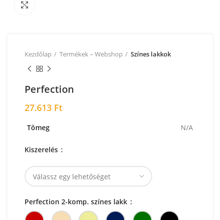
Nagyításhoz kattintson a képre!
Kezdőlap
Termékek – Webshop
Színes lakkok
Perfection
27.613
Ft
Tömeg
N/A
Kiszerelés
Perfection 2-komp. színes lakk