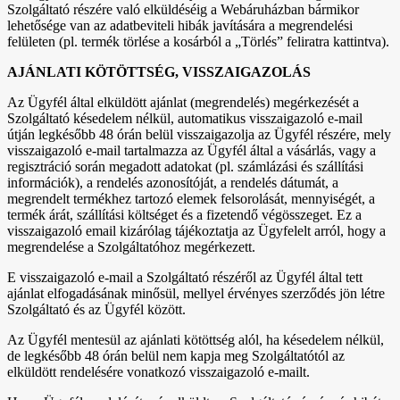
Szolgáltató részére való elküldéséig a Webáruházban bármikor
lehetősége van az adatbeviteli hibák javítására a megrendelési
felületen (pl. termék törlése a kosárból a „Törlés” feliratra kattintva).
AJÁNLATI KÖTÖTTSÉG, VISSZAIGAZOLÁS
Az Ügyfél által elküldött ajánlat (megrendelés) megérkezését a
Szolgáltató késedelem nélkül, automatikus visszaigazoló e-mail
útján legkésőbb 48 órán belül visszaigazolja az Ügyfél részére, mely
visszaigazoló e-mail tartalmazza az Ügyfél által a vásárlás, vagy a
regisztráció során megadott adatokat (pl. számlázási és szállítási
információk), a rendelés azonosítóját, a rendelés dátumát, a
megrendelt termékhez tartozó elemek felsorolását, mennyiségét, a
termék árát, szállítási költséget és a fizetendő végösszeget. Ez a
visszaigazoló email kizárólag tájékoztatja az Ügyfelelt arról, hogy a
megrendelése a Szolgáltatóhoz megérkezett.
E visszaigazoló e-mail a Szolgáltató részéről az Ügyfél által tett
ajánlat elfogadásának minősül, mellyel érvényes szerződés jön létre
Szolgáltató és az Ügyfél között.
Az Ügyfél mentesül az ajánlati kötöttség alól, ha késedelem nélkül,
de legkésőbb 48 órán belül nem kapja meg Szolgáltatótól az
elküldött rendelésére vonatkozó visszaigazoló e-mailt.