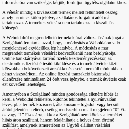
információra van szüksége, kérjük, forduljon ügyfélszolgálatunkhoz.
A vételár mindig a kiválasztott termék mellett feltüntetett összeg,
amely ha nincs külön jelölve, az általános forgalmi adót már
tartalmazza. A termékek vételára nem tartalmazza a kiszállítás
költségét.
A Weboldalról megrendelhető termékek árai változtatásának jogát a
Szolgáltató fenntartja azzal, hogy a módosítás a Weboldalon való
megjelenéssel egyidejűleg lép hatályba. A módosítás a már
megrendelt termékek vételárát kedvezőtlenül nem befolyásolja.
Online bankkártyával történő fizetés kezdeményezésekor, az
elektronikus fizetési értesítő kiküldése és a termék átvétele közti
időszakban bekövetkezett árcsökkenés esetén nem áll módunkban
pénzt visszatéríteni. Az online fizetési tranzakció biztonsági
ellenőrzése minimálisan 24 órát vesz igénybe, a termék átvétele csak
ezt követően lehetséges.
Amennyiben a Szolgáltató minden gondossága ellenére hibás ár
kerül a Weboldal felületére, különös tekintettel a nyilvánvalóan
téves, pl. a termék közismert, általánosan elfogadott vagy becsült
árától jelentősen eltérő, esetleg rendszerhiba miatt megjelenő “0” Ft-
os vagy “1” Ft-os árra, akkor a Szolgáltató nem köteles a terméket
hibás áron szállítani, hanem felajánlhatja a helyes áron történő
szállítást, amelynek ismeretében az Ügyfél elállhat vásárlási