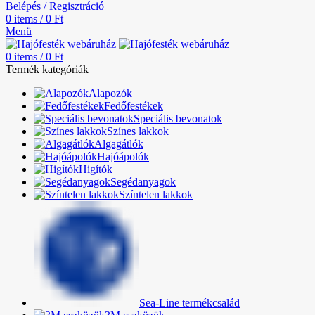
Belépés / Regisztráció
0
items
/
0
Ft
Menü
0
items
/
0
Ft
Termék kategóriák
Alapozók
Fedőfestékek
Speciális bevonatok
Színes lakkok
Algagátlók
Hajóápolók
Higítók
Segédanyagok
Színtelen lakkok
Sea-Line termékcsalád