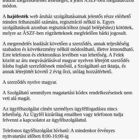
leadott megrendeléssel lehetséges, a jelen ÁSZF-ben meghatározott
módon.
A
hajófesték
web áruház szolgáltatásainak jelentős része elérhető
minden felhasználó számára, regisztráció nélkül is. Egyes
szolgáltatások azonban regisztrációhoz (majd belépéshez) kötöttek,
melyre az ÁSZF-ben rögzítetteknek megfelelően bárki jogosult.
A megrendelés leadását követően a szerződés, annak teljesítéséig
szabadon és következmény nélkül módosítható, illetve lemondható.
Erre telefonon és elektronikus levélben van lehetőség. A Felek
között az áru megvásárlásával magyar nyelven létrejött szerződés
írásba foglalt szerződésnek minősül, a Szolgáltató azt iktatja, és
annak létrejöttét követő 2 évig őrzi, utólag hozzáférhető.
A szerződés nyelve magyar.
A Szolgáltató semmilyen magatartási kódex rendelkezéseinek nem
veti alá magát.
Az ügyfélszolgálat címén személyes ügyfélfogadásra nincs
lehetőség. Az Ügyfél kizárólag emailben vagy telefonon tudja
felvenni a kapcsolatot az ügyfélszolgálattal.
Telefonos ügyfélszolgálat hívható: A mindenkor érvényes
nyitvatartási időben 8:00-16:00-ig