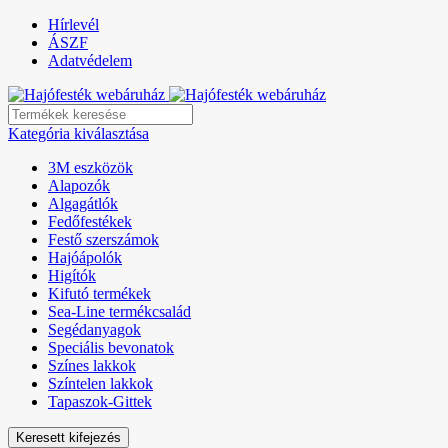
Hírlevél
ÁSZF
Adatvédelem
Kategória kiválasztása
3M eszközök
Alapozók
Algagátlók
Fedőfestékek
Festő szerszámok
Hajóápolók
Higítók
Kifutó termékek
Sea-Line termékcsalád
Segédanyagok
Speciális bevonatok
Színes lakkok
Színtelen lakkok
Tapaszok-Gittek
Keresett kifejezés