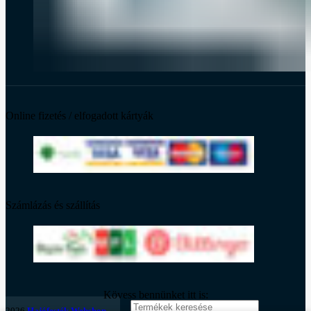
Online fizetés / elfogadott kártyák
Számlázás és szállítás
Kövess bennünket itt is:
2026
Hajófesték Webshop