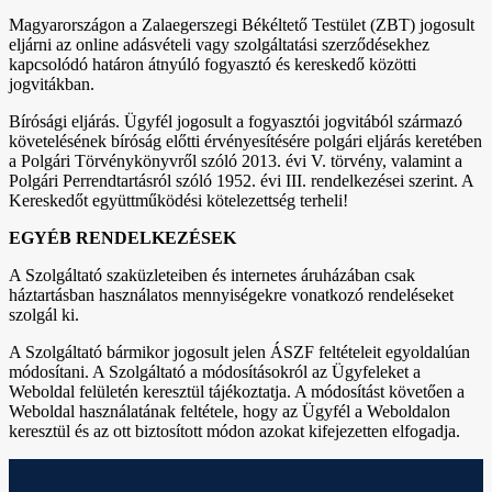
Magyarországon a Zalaegerszegi Békéltető Testület (ZBT) jogosult
eljárni az online adásvételi vagy szolgáltatási szerződésekhez
kapcsolódó határon átnyúló fogyasztó és kereskedő közötti
jogvitákban.
Bírósági eljárás. Ügyfél jogosult a fogyasztói jogvitából származó
követelésének bíróság előtti érvényesítésére polgári eljárás keretében
a Polgári Törvénykönyvről szóló 2013. évi V. törvény, valamint a
Polgári Perrendtartásról szóló 1952. évi III. rendelkezései szerint. A
Kereskedőt együttműködési kötelezettség terheli!
EGYÉB RENDELKEZÉSEK
A Szolgáltató szaküzleteiben és internetes áruházában csak
háztartásban használatos mennyiségekre vonatkozó rendeléseket
szolgál ki.
A Szolgáltató bármikor jogosult jelen ÁSZF feltételeit egyoldalúan
módosítani. A Szolgáltató a módosításokról az Ügyfeleket a
Weboldal felületén keresztül tájékoztatja. A módosítást követően a
Weboldal használatának feltétele, hogy az Ügyfél a Weboldalon
keresztül és az ott biztosított módon azokat kifejezetten elfogadja.