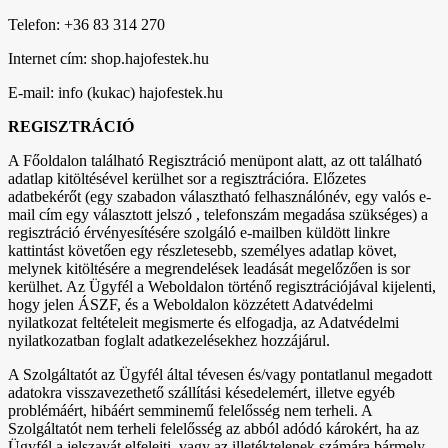
Telefon: +36 83 314 270
Internet cím: shop.hajofestek.hu
E-mail: info (kukac) hajofestek.hu
REGISZTRÁCIÓ
A Főoldalon található Regisztráció menüpont alatt, az ott található
adatlap kitöltésével kerülhet sor a regisztrációra. Előzetes
adatbekérőt (egy szabadon választható felhasználónév, egy valós e-
mail cím egy választott jelszó , telefonszám megadása szükséges) a
regisztráció érvényesítésére szolgáló e-mailben küldött linkre
kattintást követően egy részletesebb, személyes adatlap követ,
melynek kitöltésére a megrendelések leadását megelőzően is sor
kerülhet. Az Ügyfél a Weboldalon történő regisztrációjával kijelenti,
hogy jelen ÁSZF, és a Weboldalon közzétett Adatvédelmi
nyilatkozat feltételeit megismerte és elfogadja, az Adatvédelmi
nyilatkozatban foglalt adatkezelésekhez hozzájárul.
A Szolgáltatót az Ügyfél által tévesen és/vagy pontatlanul megadott
adatokra visszavezethető szállítási késedelemért, illetve egyéb
problémáért, hibáért semminemű felelősség nem terheli. A
Szolgáltatót nem terheli felelősség az abból adódó károkért, ha az
Ügyfél a jelszavát elfelejti, vagy az illetéktelenek számára bármely