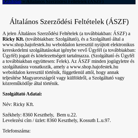
Kezdőlap
»
Általános Szerződési Feltételek (ÁSZF)
Általános Szerződési Feltételek (ÁSZF)
A jelen Általános Szerződési Feltételek (a továbbiakban: ÁSZF) a
Ricky Kft.
(továbbiakban: Szolgáltató), és a Szolgáltató által a
www.shop.hajofestek.hu weboldalon keresztül nyújtott elektronikus
kereskedelmi szolgáltatásokat igénybe vevő Ügyfél (a továbbiakban:
Ügyfél) jogait és kötelezettségeit tartalmazza. (Szolgáltató és Ügyfél
a továbbiakban együttesen: Felek). Az ÁSZF minden jogügyletre és
szolgáltatásra vonatkozik, amely a www.shop.hajofestek.hu
weboldalon keresztül történik, függetlenül attól, hogy annak
teljesítése Magyarországról vagy külföldről, a Szolgáltató vagy
közreműködője által történik.
Szolgáltató Adatai:
Név: Ricky Kft.
Székhely: 8360 Keszthely, Bem u.22.
Levelezési cím / üzlet: 8360 Keszthely, Kossuth L.u.97.
Telefonszáma: