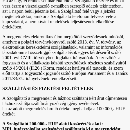
Ha az Ügyfél rendelését már elküldte a Szolgáltató részére és hibát
vesz észre a visszaigazoló e-mailben szereplő adatok tekintetében,
azt 1 napon belül jeleznie kell a Szolgáltató felé vagy a jelzést
megteheti akkor, amikor a Szolgáltató telefonon felveszi vele a
kapcsolatot, a nem kívánt rendelések teljesítésének elkerülése
érdekében.
A megrendelés elektronikus úton megkötött szerződésnek minősül,
amelyre a polgári törvénykönyvről szóló 2013. évi V. törvény, az
elektronikus kereskedelmi szolgáltatások, valamint az információs
társadalommal összefüggő szolgáltatások egyes kérdéseiről szóló
2001. évi CVIII. törvényben foglaltak irányadóak. A szerződés a
fogyasztó és a vállalkozás közötti szerződések részletes szabályairól
szóló 45/2014 (II.26.) Korm. rendelet hatálya alá tartozik, és szem
előtt tartja a fogyasztók jogairól szóló Európai Parlament és a Tanács
2011/83/EU irányelvének rendelkezéseit.
SZÁLLÍTÁSI ÉS FIZETÉSI FELTÉTELEK
A Szolgáltató a megrendelt és házhoz szállítani kért árut díjmentesen
házhoz szállítja szállítmányozó cég igénybevételével.
ha az adott megrendelés bruttó értéke meghaladja a 100.000,- HUF
értékét.
A Szolgáltató 200.000,- HUF alatti kosárérték alatt :
MPL futárszolgálat segítségével szállíttatja ki a megrendelést.