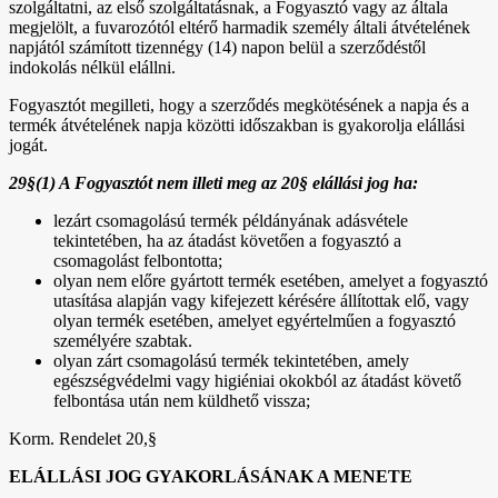
szolgáltatni, az első szolgáltatásnak, a Fogyasztó vagy az általa
megjelölt, a fuvarozótól eltérő harmadik személy általi átvételének
napjától számított tizennégy (14) napon belül a szerződéstől
indokolás nélkül elállni.
Fogyasztót megilleti, hogy a szerződés megkötésének a napja és a
termék átvételének napja közötti időszakban is gyakorolja elállási
jogát.
29§(1) A Fogyasztót nem illeti meg az 20§ elállási jog ha:
lezárt csomagolású termék példányának adásvétele
tekintetében, ha az átadást követően a fogyasztó a
csomagolást felbontotta;
olyan nem előre gyártott termék esetében, amelyet a fogyasztó
utasítása alapján vagy kifejezett kérésére állítottak elő, vagy
olyan termék esetében, amelyet egyértelműen a fogyasztó
személyére szabtak.
olyan zárt csomagolású termék tekintetében, amely
egészségvédelmi vagy higiéniai okokból az átadást követő
felbontása után nem küldhető vissza;
Korm. Rendelet 20,§
ELÁLLÁSI JOG GYAKORLÁSÁNAK A MENETE