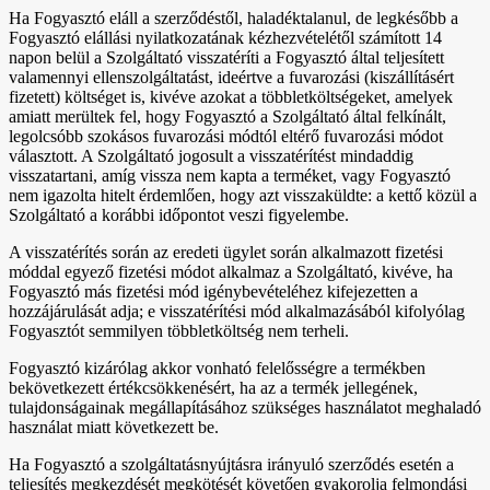
Ha Fogyasztó eláll a szerződéstől, haladéktalanul, de legkésőbb a
Fogyasztó elállási nyilatkozatának kézhezvételétől számított 14
napon belül a Szolgáltató visszatéríti a Fogyasztó által teljesített
valamennyi ellenszolgáltatást, ideértve a fuvarozási (kiszállításért
fizetett) költséget is, kivéve azokat a többletköltségeket, amelyek
amiatt merültek fel, hogy Fogyasztó a Szolgáltató által felkínált,
legolcsóbb szokásos fuvarozási módtól eltérő fuvarozási módot
választott. A Szolgáltató jogosult a visszatérítést mindaddig
visszatartani, amíg vissza nem kapta a terméket, vagy Fogyasztó
nem igazolta hitelt érdemlően, hogy azt visszaküldte: a kettő közül a
Szolgáltató a korábbi időpontot veszi figyelembe.
A visszatérítés során az eredeti ügylet során alkalmazott fizetési
móddal egyező fizetési módot alkalmaz a Szolgáltató, kivéve, ha
Fogyasztó más fizetési mód igénybevételéhez kifejezetten a
hozzájárulását adja; e visszatérítési mód alkalmazásából kifolyólag
Fogyasztót semmilyen többletköltség nem terheli.
Fogyasztó kizárólag akkor vonható felelősségre a termékben
bekövetkezett értékcsökkenésért, ha az a termék jellegének,
tulajdonságainak megállapításához szükséges használatot meghaladó
használat miatt következett be.
Ha Fogyasztó a szolgáltatásnyújtásra irányuló szerződés esetén a
teljesítés megkezdését megkötését követően gyakorolja felmondási