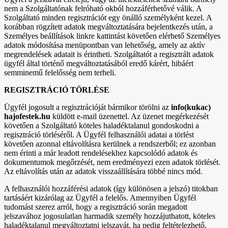
nem a Szolgáltatónak felróható okból hozzáférhetővé válik. A
Szolgáltató minden regisztrációt egy önálló személyként kezel. A
korábban rögzített adatok megváltoztatására bejelentkezés után, a
Személyes beállítások linkre kattintást követően elérhető Személyes
adatok módosítása menüpontban van lehetőség, amely az aktív
megrendelések adatait is érintheti. Szolgáltatót a regisztrált adatok
ügyfél által történő megváltoztatásából eredő kárért, hibáért
semminemű felelősség nem terheli.
REGISZTRÁCIÓ TÖRLÉSE
Ügyfél jogosult a regisztrációját bármikor törölni az
info(kukac)
hajofestek.hu
küldött e-mail üzenettel. Az üzenet megérkezését
követően a Szolgáltató köteles haladéktalanul gondoskodni a
regisztráció törléséről. A Ügyfél felhasználói adatai a törlést
követően azonnal eltávolításra kerülnek a rendszerből; ez azonban
nem érinti a már leadott rendelésekhez kapcsolódó adatok és
dokumentumok megőrzését, nem eredményezi ezen adatok törlését.
Az eltávolítás után az adatok visszaállítására többé nincs mód.
A felhasználói hozzáférési adatok (így különösen a jelszó) titokban
tartásáért kizárólag az Ügyfél a felelős. Amennyiben Ügyfél
tudomást szerez arról, hogy a regisztráció során megadott
jelszavához jogosulatlan harmadik személy hozzájuthatott, köteles
haladéktalanul megváltoztatni jelszavát, ha pedig feltételezhető,