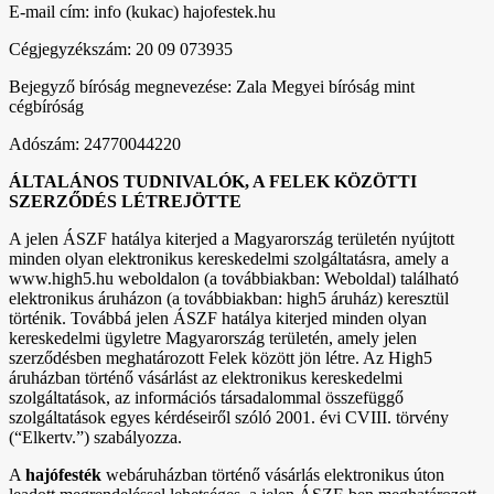
E-mail cím: info (kukac) hajofestek.hu
Cégjegyzékszám: 20 09 073935
Bejegyző bíróság megnevezése: Zala Megyei bíróság mint
cégbíróság
Adószám: 24770044220
ÁLTALÁNOS TUDNIVALÓK, A FELEK KÖZÖTTI
SZERZŐDÉS LÉTREJÖTTE
A jelen ÁSZF hatálya kiterjed a Magyarország területén nyújtott
minden olyan elektronikus kereskedelmi szolgáltatásra, amely a
www.high5.hu weboldalon (a továbbiakban: Weboldal) található
elektronikus áruházon (a továbbiakban: high5 áruház) keresztül
történik. Továbbá jelen ÁSZF hatálya kiterjed minden olyan
kereskedelmi ügyletre Magyarország területén, amely jelen
szerződésben meghatározott Felek között jön létre. Az High5
áruházban történő vásárlást az elektronikus kereskedelmi
szolgáltatások, az információs társadalommal összefüggő
szolgáltatások egyes kérdéseiről szóló 2001. évi CVIII. törvény
(“Elkertv.”) szabályozza.
A
hajófesték
webáruházban történő vásárlás elektronikus úton