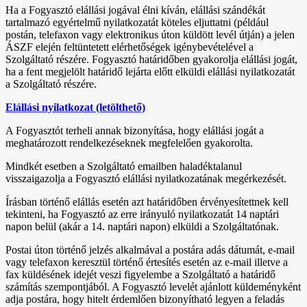
Ha a Fogyasztó elállási jogával élni kíván, elállási szándékát
tartalmazó egyértelmű nyilatkozatát köteles eljuttatni (például
postán, telefaxon vagy elektronikus úton küldött levél útján) a jelen
ÁSZF elején feltüntetett elérhetőségek igénybevételével a
Szolgáltató részére. Fogyasztó határidőben gyakorolja elállási jogát,
ha a fent megjelölt határidő lejárta előtt elküldi elállási nyilatkozatát
a Szolgáltató részére.
Elállási nyilatkozat (letölthető)
A Fogyasztót terheli annak bizonyítása, hogy elállási jogát a
meghatározott rendelkezéseknek megfelelően gyakorolta.
Mindkét esetben a Szolgáltató emailben haladéktalanul
visszaigazolja a Fogyasztó elállási nyilatkozatának megérkezését.
Írásban történő elállás esetén azt határidőben érvényesítettnek kell
tekinteni, ha Fogyasztó az erre irányuló nyilatkozatát 14 naptári
napon belül (akár a 14. naptári napon) elküldi a Szolgáltatónak.
Postai úton történő jelzés alkalmával a postára adás dátumát, e-mail
vagy telefaxon keresztül történő értesítés esetén az e-mail illetve a
fax küldésének idejét veszi figyelembe a Szolgáltató a határidő
számítás szempontjából. A Fogyasztó levelét ajánlott küldeményként
adja postára, hogy hitelt érdemlően bizonyítható legyen a feladás