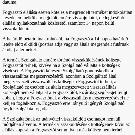
dátuma.
Fogyasztó elállása esetén köteles a megrendelt terméket indokolatlan
késedelem nélkül a megjelölt címére visszajuttatni, de legkésőbb
elállási nyilatkozatának közlésétől számított 14 napon belül
visszaküldeni.
A határidő betartottnak minősül, ha Fogyasztó a 14 napos határidő
letelte előtt elküldi (postára adja vagy az általa megrendelt futárnak
átadja) a terméket.
A termék Szolgáltató címére történő visszaküldésének költsége
Fogyasztót terheli, kivéve ha a Szolgáltató vállalta e költségek
viselését. A Fogyasztó kérésére Szolgáltató gondoskodik a
visszaszállítás megszervezéséről, azonban a Szolgáltató által
megszervezett visszaszállítás költsége a Fogyasztót terheli, a
Szolgáltató ez esetben az általa megszervezett visszaszállítás
költségét nem vállalja át a Fogyasztótól, kizárólag segítséget nyújt
abban, hogy a Fogyasztónak a visszaszállítás megszervezésével ne
kelljen foglalkoznia. Fogyasztó erre irányuló igényét Szolgáltató
ügyfélszolgálata fogadja.
A Szolgáltatónak az utánvéttel visszaküldött csomagot nem áll
módjában átvenni. A termék visszaküldésének költségének kívül az
elállás kapcsán a Fogyasztót semmilyen más költség nem terheli.