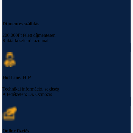
Díjmentes szállítás
200.000Ft felett díjmentesen
Raktárkészletről azonnal
Hot Line: H-P
Technikai információ, segítség
A fedélzeten: Dr. Ozmózis
Online fizetés