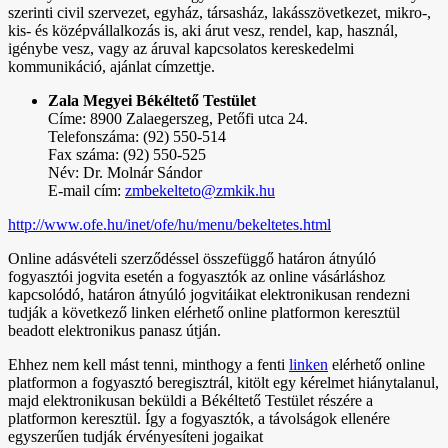
szerinti civil szervezet, egyház, társasház, lakásszövetkezet, mikro-,
kis- és középvállalkozás is, aki árut vesz, rendel, kap, használ,
igénybe vesz, vagy az áruval kapcsolatos kereskedelmi
kommunikáció, ajánlat címzettje.
Zala Megyei Békéltető Testület
Címe: 8900 Zalaegerszeg, Petőfi utca 24.
Telefonszáma: (92) 550-514
Fax száma: (92) 550-525
Név: Dr. Molnár Sándor
E-mail cím:
zmbekelteto@zmkik.hu
http://www.ofe.hu/inet/ofe/hu/menu/bekeltetes.html
Online adásvételi szerződéssel összefüggő határon átnyúló
fogyasztói jogvita esetén a fogyasztók az online vásárláshoz
kapcsolódó, határon átnyúló jogvitáikat elektronikusan rendezni
tudják a következő linken elérhető online platformon keresztül
beadott elektronikus panasz útján.
Ehhez nem kell mást tenni, minthogy a fenti
linken
elérhető online
platformon a fogyasztó beregisztrál, kitölt egy kérelmet hiánytalanul,
majd elektronikusan beküldi a Békéltető Testület részére a
platformon keresztül. Így a fogyasztók, a távolságok ellenére
egyszerűen tudják érvényesíteni jogaikat