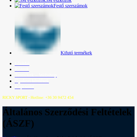
3M eszközök
Festő szerszámok
Kifutó termékek
Főoldal
Rólunk
Termékek – Webshop
Gyakori kérdések
Kapcsolat
RICKY SPORT - Hotline: +36 30 9472 454
Általános Szerződési Feltételek
(ÁSZF)