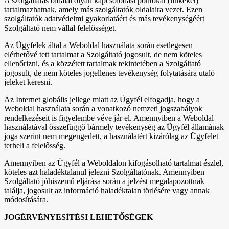
A szolgáltatás oldalai olyan kapcsolódási pontokat (linkeket)
tartalmazhatnak, amely más szolgáltatók oldalaira vezet. Ezen
szolgáltatók adatvédelmi gyakorlatáért és más tevékenységéért
Szolgáltató nem vállal felelősséget.
Az Ügyfelek által a Weboldal használata során esetlegesen
elérhetővé tett tartalmat a Szolgáltató jogosult, de nem köteles
ellenőrizni, és a közzétett tartalmak tekintetében a Szolgáltató
jogosult, de nem köteles jogellenes tevékenység folytatására utaló
jeleket keresni.
Az Internet globális jellege miatt az Ügyfél elfogadja, hogy a
Weboldal használata során a vonatkozó nemzeti jogszabályok
rendelkezéseit is figyelembe véve jár el. Amennyiben a Weboldal
használatával összefüggő bármely tevékenység az Ügyfél államának
joga szerint nem megengedett, a használatért kizárólag az Ügyfelet
terheli a felelősség.
Amennyiben az Ügyfél a Weboldalon kifogásolható tartalmat észlel,
köteles azt haladéktalanul jelezni Szolgáltatónak. Amennyiben
Szolgáltató jóhiszemű eljárása során a jelzést megalapozottnak
találja, jogosult az információ haladéktalan törlésére vagy annak
módosítására.
JOGÉRVÉNYESÍTÉSI LEHETŐSÉGEK