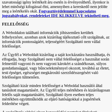
szavatossági igény leértékelt áru esetén is érvényesíthető, ilyenkor is
lehet minőségi kifogással élni, amennyiben a kereskedő nem jelölte
meg a leértékelés okát.
Fogyasztóvédelemmel kapcsolatos
jogszabályokat, rendeleteket IDE KLIKKELVE tekintheti meg.
FELELŐSSÉG
A Weboldalon található információk jóhiszeműen kerültek
felhelyezésre, azonban azok kizárólag tájékoztató célt szolgálnak, az
információk pontosságáért, teljességéért Szolgáltató nem vállal
felelősséget.
Az Ügyfél a Weboldalt kizárólag a saját kockázatára használhatja, és
elfogadja, hogy Szolgáltató nem vállal felelősséget a használat során
felmerülő vagyoni és nem vagyoni károkért a szándékosan, súlyos
gondatlansággal, vagy bűncselekménnyel okozott, továbbá az életet,
testi épséget, egészséget megkárosító szerződésszegésért való
felelősségen túlmenően.
Szolgáltató kizár minden felelősséget a Weboldal használói által
tanúsított magatartásért. Az Ügyfél teljes mértékben és kizárólagosan
felelős saját magatartásáért, Szolgáltató ilyen esetben teljes
mértékben együttműködik az eljáró hatóságokkal a jogsértések
felderítése végett.