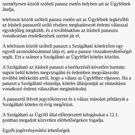
személyesen közölt szóbeli panasz esetén helyben azt az Ügyfélnek
átadja,
telefonon közölt szóbeli panasz esetén azt az Ügyfélnek legkésőbb
az írásbeli panaszról szóló részben meghatározott érdemi válasszal
egyidejűleg megküldi, és a továbbiakban az írásbeli panaszra
vonatkozóan rendelkezések szerint jár el.
A telefonon közölt szóbeli panaszt a Szolgáltató kötelezően egy
egyedi azonosítószámmal látja el, ami a panasz visszakereshetőségét
segíti. Ezt a számot a Szolgáltató az Ügyféllel köteles közölni.
A Szolgáltató az írásbeli panaszt a beérkezését követően harminc
napon belül köteles megvizsgálni és érdemben megválaszolni
továbbá intézkedni arról, hogy a válasz az Ügyfélhez eljusson. Ha a
panaszt a Szolgáltató elutasítja, köteles álláspontját az elutasításra
vonatkozó érdemi válaszában megindokolni.
A panaszról felvett jegyzőkönyvet és a válasz másolati példányát a
Szolgáltató köteles öt évig megőrizni.
A Szolgáltató az Ügyfél által előterjesztett kifogásokat a 12.1.
pontban megadott közvetlen elérhetőségeken fogadja.
Egyéb jogérvényesítési lehetőségek