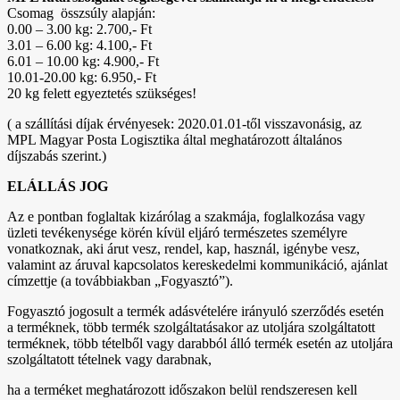
Csomag összsúly alapján:
0.00 – 3.00 kg: 2.700,- Ft
3.01 – 6.00 kg: 4.100,- Ft
6.01 – 10.00 kg: 4.900,- Ft
10.01-20.00 kg: 6.950,- Ft
20 kg felett egyeztetés szükséges!
( a szállítási díjak érvényesek: 2020.01.01-től visszavonásig, az
MPL Magyar Posta Logisztika által meghatározott általános
díjszabás szerint.)
ELÁLLÁS JOG
Az e pontban foglaltak kizárólag a szakmája, foglalkozása vagy
üzleti tevékenysége körén kívül eljáró természetes személyre
vonatkoznak, aki árut vesz, rendel, kap, használ, igénybe vesz,
valamint az áruval kapcsolatos kereskedelmi kommunikáció, ajánlat
címzettje (a továbbiakban „Fogyasztó”).
Fogyasztó jogosult a termék adásvételére irányuló szerződés esetén
a terméknek, több termék szolgáltatásakor az utoljára szolgáltatott
terméknek, több tételből vagy darabból álló termék esetén az utoljára
szolgáltatott tételnek vagy darabnak,
ha a terméket meghatározott időszakon belül rendszeresen kell