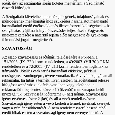
jogát, úgy az elszámolás során köteles megtéríteni a Szolgáltató
ésszerű költségeit.
A Szolgáltató követelheti a termék jellegének, tulajdonságainak és
működésének megállapításához szükséges használatot meghaladó
használatból eredő értékcsökkenés illetve ésszerű költségeinek – ha
szolgáltatásnyújtásra irányuló szerződés teljesítését a Fogyasztó
kifejezett kérésére a határidő lejárta előtt megkezdte és gyakorolja
felmondási jogát – megtérítését.
SZAVATOSSÁG
Az eladó szavatossági és jótállási felelősségére a Ptk-ban, a
151/2003. (IX. 22.) korm. rendeletben, a 49/2003. (VII.30.) GKM
rendeletben és a 72/2005. (IV. 21.) korm. rendeletben foglaltak az
irányadók. Jótállás csak tartós használati cikkekre, például
mosógépre, számítógépre, tévére vonatkozik. A vevőnek jogában áll
reklamálni, ha hibás a termék. Ilyen esetben haladéktalanul jelezze
kifogását webáruházunk felé e-mailben vagy telefonon, a
reklamációt a bejelentést követő 15 (tizenöt) munkanapon belül
kivizsgáljuk. Szavatosság időtartama 6 (hat) hónap. Szavatossági
igény érvényesítésére 2 (két) év áll a vevő rendelkezésére.
Szavatossági igény estén a vevő kérheti a termék javítását, cseréjét,
vagy a vételár csökkentését. A nem rendeltetésszerű használatból
eredő hibák esetén a szavatossági igény nem érvényesíthető. A