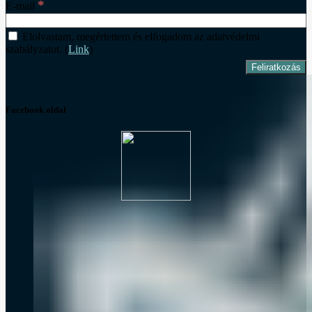
*
E-mail
Elolvastam, megértettem és elfogadom az adatvédelmi
szabályzatot. (
Link
)
Facebook oldal