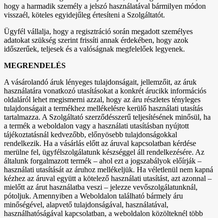
hogy a harmadik személy a jelszó használatával bármilyen módon
visszaél, köteles egyidejűleg értesíteni a Szolgáltatót.
Ügyfél vállalja, hogy a regisztráció során megadott személyes
adatokat szükség szerint frissíti annak érdekében, hogy azok
időszerűek, teljesek és a valóságnak megfelelőek legyenek.
MEGRENDELÉS
A vásárolandó áruk lényeges tulajdonságait, jellemzőit, az áruk
használatára vonatkozó utasításokat a konkrét árucikk információs
oldaláról lehet megismerni azzal, hogy az áru részletes tényleges
tulajdonságait a termékhez mellékelésre kerülő használati utasítás
tartalmazza. A Szolgáltató szerződésszerű teljesítésének minősül, ha
a termék a weboldalon vagy a használati utasításban nyújtott
tájékoztatásnál kedvezőbb, előnyösebb tulajdonságokkal
rendelkezik. Ha a vásárlás előtt az áruval kapcsolatban kérdése
merülne fel, ügyfélszolgálatunk készséggel áll rendelkezésére. Az
általunk forgalmazott termék – ahol ezt a jogszabályok előírják –
használati utasítását az áruhoz mellékeljük. Ha véletlenül nem kapná
kézhez az áruval együtt a kötelező használati utasítást, azt azonnal –
mielőtt az árut használatba veszi – jelezze vevőszolgálatunknál,
pótoljuk. Amennyiben a Weboldalon található bármely áru
minőségével, alapvető tulajdonságával, használatával,
használhatóságával kapcsolatban, a weboldalon közölteknél több