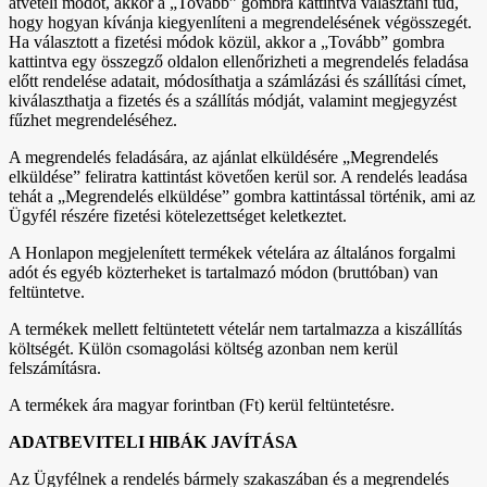
átvételi módot, akkor a „Tovább” gombra kattintva választani tud,
hogy hogyan kívánja kiegyenlíteni a megrendelésének végösszegét.
Ha választott a fizetési módok közül, akkor a „Tovább” gombra
kattintva egy összegző oldalon ellenőrizheti a megrendelés feladása
előtt rendelése adatait, módosíthatja a számlázási és szállítási címet,
kiválaszthatja a fizetés és a szállítás módját, valamint megjegyzést
fűzhet megrendeléséhez.
A megrendelés feladására, az ajánlat elküldésére „Megrendelés
elküldése” feliratra kattintást követően kerül sor. A rendelés leadása
tehát a „Megrendelés elküldése” gombra kattintással történik, ami az
Ügyfél részére fizetési kötelezettséget keletkeztet.
A Honlapon megjelenített termékek vételára az általános forgalmi
adót és egyéb közterheket is tartalmazó módon (bruttóban) van
feltüntetve.
A termékek mellett feltüntetett vételár nem tartalmazza a kiszállítás
költségét. Külön csomagolási költség azonban nem kerül
felszámításra.
A termékek ára magyar forintban (Ft) kerül feltüntetésre.
ADATBEVITELI HIBÁK JAVÍTÁSA
Az Ügyfélnek a rendelés bármely szakaszában és a megrendelés