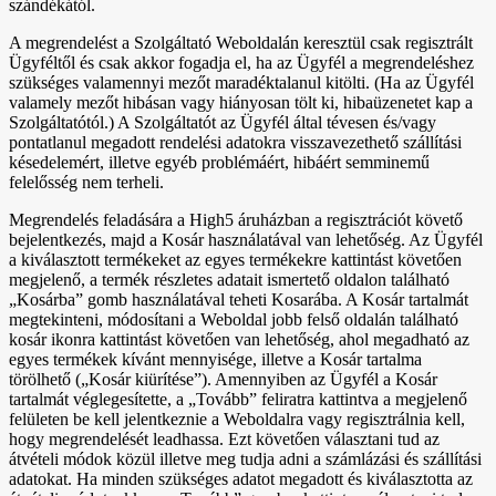
szándékától.
A megrendelést a Szolgáltató Weboldalán keresztül csak regisztrált
Ügyféltől és csak akkor fogadja el, ha az Ügyfél a megrendeléshez
szükséges valamennyi mezőt maradéktalanul kitölti. (Ha az Ügyfél
valamely mezőt hibásan vagy hiányosan tölt ki, hibaüzenetet kap a
Szolgáltatótól.) A Szolgáltatót az Ügyfél által tévesen és/vagy
pontatlanul megadott rendelési adatokra visszavezethető szállítási
késedelemért, illetve egyéb problémáért, hibáért semminemű
felelősség nem terheli.
Megrendelés feladására a High5 áruházban a regisztrációt követő
bejelentkezés, majd a Kosár használatával van lehetőség. Az Ügyfél
a kiválasztott termékeket az egyes termékekre kattintást követően
megjelenő, a termék részletes adatait ismertető oldalon található
„Kosárba” gomb használatával teheti Kosarába. A Kosár tartalmát
megtekinteni, módosítani a Weboldal jobb felső oldalán található
kosár ikonra kattintást követően van lehetőség, ahol megadható az
egyes termékek kívánt mennyisége, illetve a Kosár tartalma
törölhető („Kosár kiürítése”). Amennyiben az Ügyfél a Kosár
tartalmát véglegesítette, a „Tovább” feliratra kattintva a megjelenő
felületen be kell jelentkeznie a Weboldalra vagy regisztrálnia kell,
hogy megrendelését leadhassa. Ezt követően választani tud az
átvételi módok közül illetve meg tudja adni a számlázási és szállítási
adatokat. Ha minden szükséges adatot megadott és kiválasztotta az