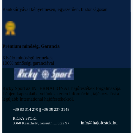
Bankkártyával kényelmesen, egyszerűen, biztonságosan
Prémium minőség, Garancia
Kiváló minőségű termékek
100% minőségi garanciával
Ricky Sport az INTERNATIONAL hajófestékek forgalmazója.
Lépjen kapcsolatba velünk - kérjen információt, tájékoztatást a
legújabb International hajófestékekről.
+36 83 314 270 || +36 30 237 3148
RICKY SPORT
info@hajofestek.hu
8360 Keszthely, Kossuth L. utca 97.