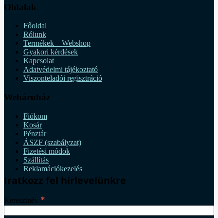
Oldalak
Főoldal
Rólunk
Termékek – Webshop
Gyakori kérdések
Kapcsolat
Adatvédelmi tájékoztató
Viszonteladói regisztráció
Webáruház
Fiókom
Kosár
Pénztár
ÁSZF (szabályzat)
Fizetési módok
Szállítás
Reklamációkezelés
Iratkozz fel hírlevelünkre
*
Keresztnév