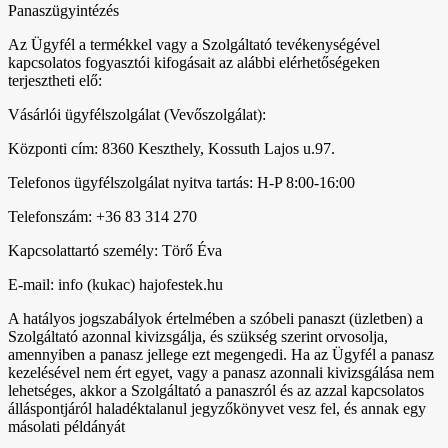
Panaszügyintézés
Az Ügyfél a termékkel vagy a Szolgáltató tevékenységével
kapcsolatos fogyasztói kifogásait az alábbi elérhetőségeken
terjesztheti elő:
Vásárlói ügyfélszolgálat (Vevőszolgálat):
Központi cím: 8360 Keszthely, Kossuth Lajos u.97.
Telefonos ügyfélszolgálat nyitva tartás: H-P 8:00-16:00
Telefonszám: +36 83 314 270
Kapcsolattartó személy: Törő Éva
E-mail: info (kukac) hajofestek.hu
A hatályos jogszabályok értelmében a szóbeli panaszt (üzletben) a
Szolgáltató azonnal kivizsgálja, és szükség szerint orvosolja,
amennyiben a panasz jellege ezt megengedi. Ha az Ügyfél a panasz
kezelésével nem ért egyet, vagy a panasz azonnali kivizsgálása nem
lehetséges, akkor a Szolgáltató a panaszról és az azzal kapcsolatos
álláspontjáról haladéktalanul jegyzőkönyvet vesz fel, és annak egy
másolati példányát