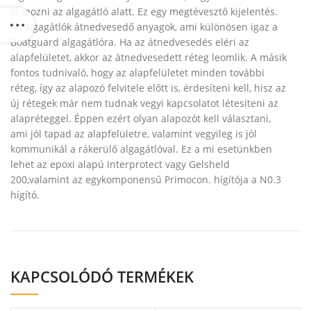
alapozni az algagátló alatt. Ez egy megtévesztő kijelentés.
Az algagátlók átnedvesedő anyagok, ami különösen igaz a
Boatguard algagátlóra. Ha az átnedvesedés eléri az
alapfelületet, akkor az átnedvesedett réteg leomlik. A másik
fontos tudnivaló, hogy az alapfelületet minden további
réteg, így az alapozó felvitele előtt is, érdesíteni kell, hisz az
új rétegek már nem tudnak vegyi kapcsolatot létesíteni az
alapréteggel. Éppen ezért olyan alapozót kell választani,
ami jól tapad az alapfelületre, valamint vegyileg is jól
kommunikál a rákerülő algagátlóval. Ez a mi esetünkben
lehet az epoxi alapú Interprotect vagy Gelsheld
200,valamint az egykomponensű Primocon. hígítója a N0.3
hígító.
KAPCSOLÓDÓ TERMÉKEK