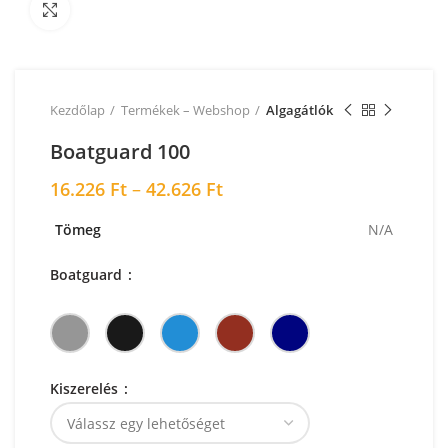
Nagyításhoz kattintson a képre!
Kezdőlap
Termékek – Webshop
Algagátlók
Boatguard 100
16.226
Ft
–
42.626
Ft
Tömeg
N/A
Boatguard
Kiszerelés