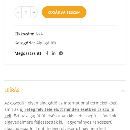
KOSÁRBA TESZEM
Cikkszám:
N/A
Kategória:
Algagátlók
Megosztás itt
LEÍRÁS
Az egyedüli olyan algagátló az International termékei közül,
amit az
új réteg felvitele előtt minden esetben csiszolni
kell
. Ezt az algagátlót elsősorban kis sebességű csónakok
algavédelmére fejlesztették ki. Hagyományos rendszerű
algásodásgátló. Több helyen olvasom, hogy nem kell