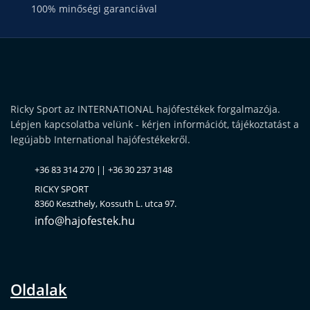
100% minőségi garanciával
Ricky Sport az INTERNATIONAL hajófestékek forgalmazója.
Lépjen kapcsolatba velünk - kérjen információt, tájékoztatást a
legújabb International hajófestékekről.
+36 83 314 270 || +36 30 237 3148
RICKY SPORT
8360 Keszthely, Kossuth L. utca 97.
info@hajofestek.hu
Oldalak