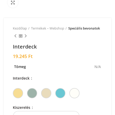
Nagyításhoz kattintson a képre!
Kezdőlap
Termékek – Webshop
Speciális bevonatok
Interdeck
19.245
Ft
Tömeg
N/A
Interdeck
Kiszerelés