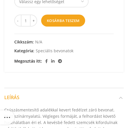
KOSÁRBA TESZEM
Cikkszám:
N/A
Kategória:
Speciális bevonatok
Megosztás itt
LEÍRÁS
Csúszásmentesítő adalékkal kevert fedélzet záró bevonat.
Matt színárnyalatú. Végleges formáját, a felhordást követő
használatban éri el. A kevésbé fedett szemcsék kifordulnak