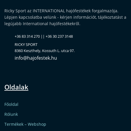
Ricky Sport az INTERNATIONAL hajófestékek forgalmazója.
Lépjen kapcsolatba velünk - kérjen információt, tájékoztatást a
legújabb International hajófestékekről.
+36 83 314 270 || +36 30 237 3148
RICKY SPORT
8360 Keszthely, Kossuth L. utca 97.
info@hajofestek.hu
Oldalak
Főoldal
Rólunk
Termékek – Webshop