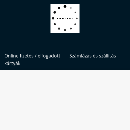
Online fizetés / elfogadott
Számlázás és szállítás
kártyák
Oldalunkon sütiket (cookie-kat) használunk a
kiemelkedő felhasználói élmény és
Kövess bennünket itt is:
szolgáltatásaink biztosításának érdekében.
Szolgáltatásaink használatával Ön beleegyezik a
cookie-k használatába is.
2026
Hajófesték Webshop