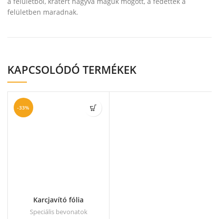
a felületből, krátert hagyva maguk mögött, a fedettek a
felületben maradnak.
KAPCSOLÓDÓ TERMÉKEK
-33%
Karcjavító fólia
Speciális bevonatok