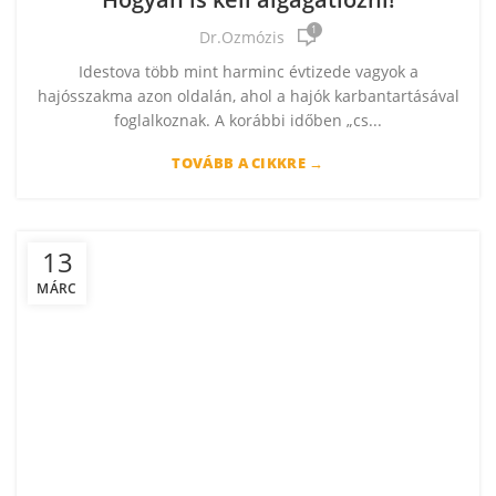
1
Dr.Ozmózis
Idestova több mint harminc évtizede vagyok a
hajósszakma azon oldalán, ahol a hajók karbantartásával
foglalkoznak. A korábbi időben „cs...
TOVÁBB A CIKKRE →
13
MÁRC