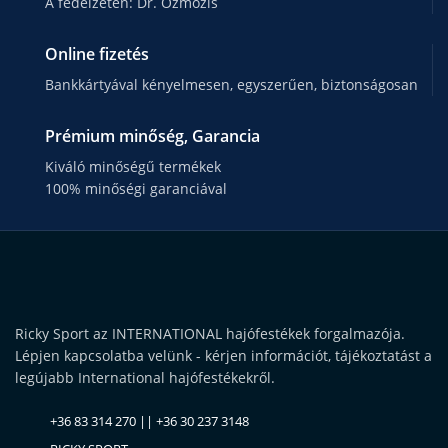
A fedélzeten: Dr. Ozmózis
Online fizetés
Bankkártyával kényelmesen, egyszerűen, biztonságosan
Prémium minőség, Garancia
Kiváló minőségű termékek
100% minőségi garanciával
Ricky Sport az INTERNATIONAL hajófestékek forgalmazója.
Lépjen kapcsolatba velünk - kérjen információt, tájékoztatást a
legújabb International hajófestékekről.
+36 83 314 270 || +36 30 237 3148