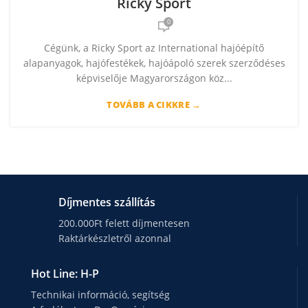
Ricky Sport
0
Cégünk, a Ricky Sport az International hajóépítő
alapanyagok, hajófestékek, hajóápoló szerek szerződéses
képviselője Magyarországon köz...
TOVÁBB A CIKKRE →
Díjmentes szállítás
200.000Ft felett díjmentesen
Raktárkészletről azonnal
Hot Line: H-P
Technikai információ, segítség