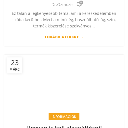
0
Dr.Ozmózis
Ez talán a legkényesebb téma, ami a kereskedelemben
szóba kerülhet. Mert a minőség, használhatóság, szín,
termék kiszerelése szokványos...
TOVÁBB A CIKKRE →
23
MÁRC
INFORMÁCIÓK
Hogyan is kell algagátlózni!