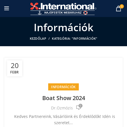
0
Információk
KEZDŐLAP
KATEGÓRIA: "INFORMÁCIÓK"
20
FEBR
INFORMÁCIÓK
Boat Show 2024
0
Dr.Ozmózis
Kedves Partnereink, Vásárlóink és Érdeklődők! Idén is
szeretet...