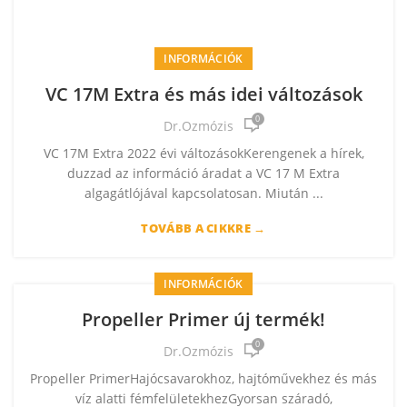
INFORMÁCIÓK
VC 17M Extra és más idei változások
0
Dr.Ozmózis
VC 17M Extra 2022 évi változásokKerengenek a hírek,
duzzad az információ áradat a VC 17 M Extra
algagátlójával kapcsolatosan. Miután ...
TOVÁBB A CIKKRE →
INFORMÁCIÓK
Propeller Primer új termék!
0
Dr.Ozmózis
Propeller PrimerHajócsavarokhoz, hajtóművekhez és más
víz alatti fémfelületekhezGyorsan száradó,