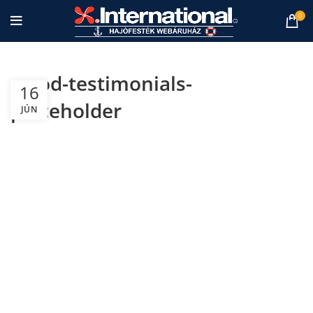
0
wood-testimonials-
16
placeholder
JÚN