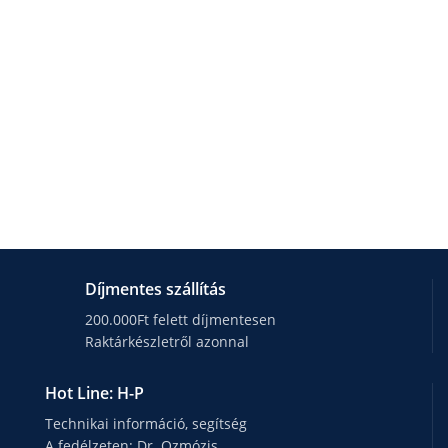
Díjmentes szállítás
200.000Ft felett díjmentesen
Raktárkészletről azonnal
Hot Line: H-P
Technikai információ, segítség
A fedélzeten: Dr. Ozmózis