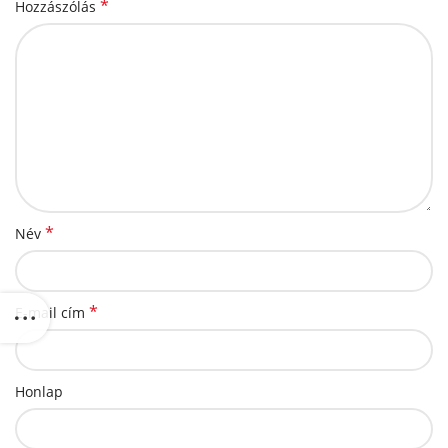
*
Hozzászólás
*
Név
*
E-mail cím
Honlap