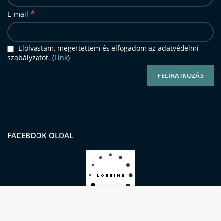
*
E-mail
Elolvastam, megértettem és elfogadom az adatvédelmi
szabályzatot. (
Link
)
FACEBOOK OLDAL
Oldalunkon sütiket (cookie-kat) használunk a
kiemelkedő felhasználói élmény és