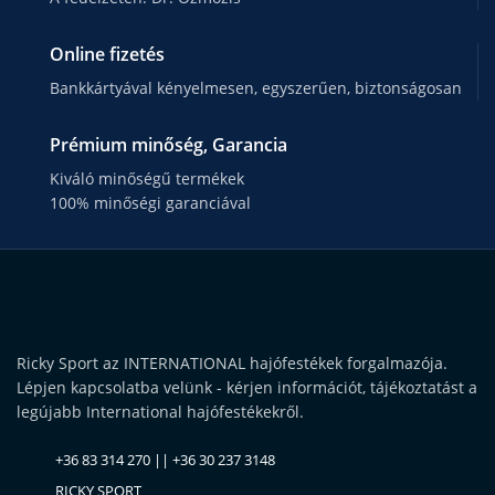
Online fizetés
Bankkártyával kényelmesen, egyszerűen, biztonságosan
Prémium minőség, Garancia
Kiváló minőségű termékek
100% minőségi garanciával
Ricky Sport az INTERNATIONAL hajófestékek forgalmazója.
Lépjen kapcsolatba velünk - kérjen információt, tájékoztatást a
legújabb International hajófestékekről.
+36 83 314 270 || +36 30 237 3148
RICKY SPORT