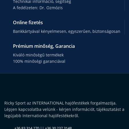
Technikai információ, segítség
A fedélzeten: Dr. Ozmózis
Online fizetés
Bankkártyával kényelmesen, egyszerűen, biztonságosan
Prémium minőség, Garancia
Kiváló minőségű termékek
100% minőségi garanciával
Ricky Sport az INTERNATIONAL hajófestékek forgalmazója.
Lépjen kapcsolatba velünk - kérjen információt, tájékoztatást a
legújabb International hajófestékekről.
+36 83 314 270 || +36 30 237 3148