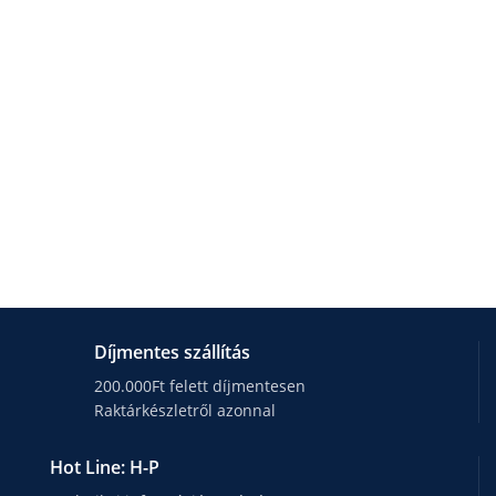
Díjmentes szállítás
200.000Ft felett díjmentesen
Raktárkészletről azonnal
Hot Line: H-P