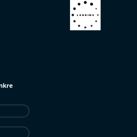
ünkre