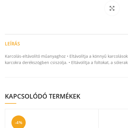
Nagy
LEÍRÁS
Karcolás-eltávolító műanyaghoz • Eltávolítja a könnyű karcolások
karcokra derékszögben csiszolja. • Eltávolítja a foltokat, a sóle
KAPCSOLÓDÓ TERMÉKEK
-4%