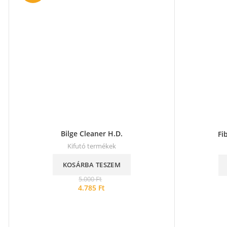
Bilge Cleaner H.D.
Fi
Kifutó termékek
KOSÁRBA TESZEM
5.000
Ft
4.785
Ft