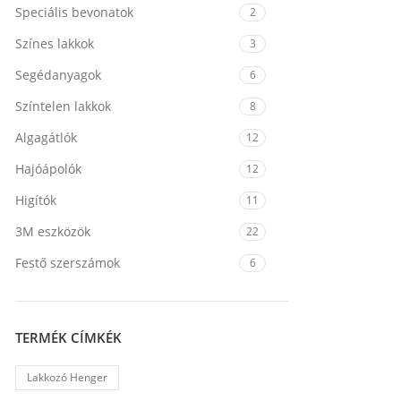
Speciális bevonatok
2
Színes lakkok
3
Segédanyagok
6
Színtelen lakkok
8
Algagátlók
12
Hajóápolók
12
Higítók
11
3M eszközök
22
Festő szerszámok
6
TERMÉK CÍMKÉK
Lakkozó Henger