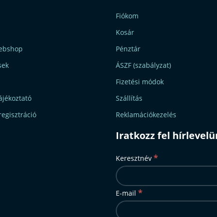
Fiókom
Kosár
ebshop
Pénztár
sek
ÁSZF (szabályzat)
Fizetési módok
ájékoztató
Szállítás
regisztráció
Reklamációkezelés
Iratkozz fel hírlevel
*
Keresztnév
*
E-mail