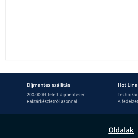
Díjmentes szállítás
Hot Line
200.000Ft felett díjmentesen
Technikai
Raktárkészletről azonnal
A fedélze
Oldalak