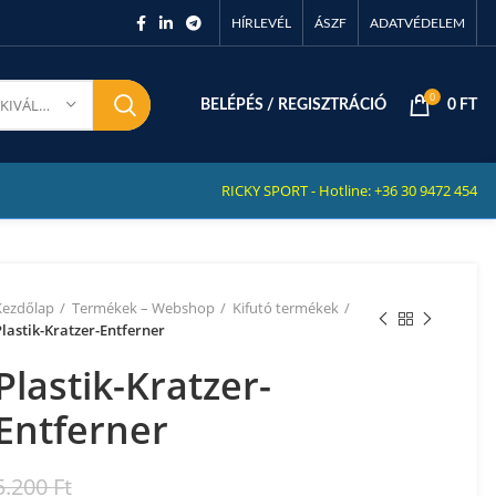
HÍRLEVÉL
ÁSZF
ADATVÉDELEM
0
KATEGÓRIA KIVÁLASZTÁSA
BELÉPÉS / REGISZTRÁCIÓ
0
FT
RICKY SPORT - Hotline: +36 30 9472 454
Kezdőlap
Termékek – Webshop
Kifutó termékek
lastik-Kratzer-Entferner
Plastik-Kratzer-
Entferner
5.200
Ft