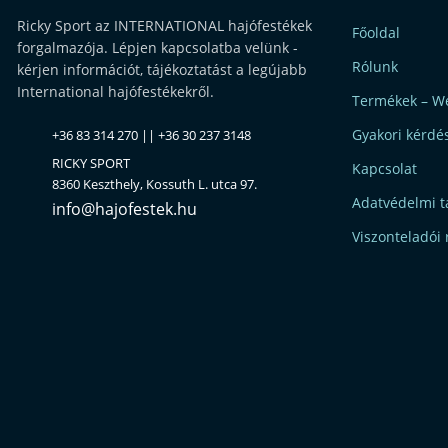
Ricky Sport az INTERNATIONAL hajófestékek
Főoldal
forgalmazója. Lépjen kapcsolatba velünk -
Rólunk
kérjen információt, tájékoztatást a legújabb
International hajófestékekről.
Termékek – W
Gyakori kérdé
+36 83 314 270 || +36 30 237 3148
RICKY SPORT
Kapcsolat
8360 Keszthely, Kossuth L. utca 97.
Adatvédelmi t
info@hajofestek.hu
Viszonteladói 