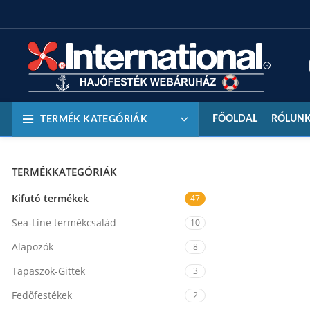
FŐOLDAL
RÓLUN
TERMÉK KATEGÓRIÁK
TERMÉKKATEGÓRIÁK
Kifutó termékek
47
Sea-Line termékcsalád
10
Alapozók
8
Tapaszok-Gittek
3
Fedőfestékek
2