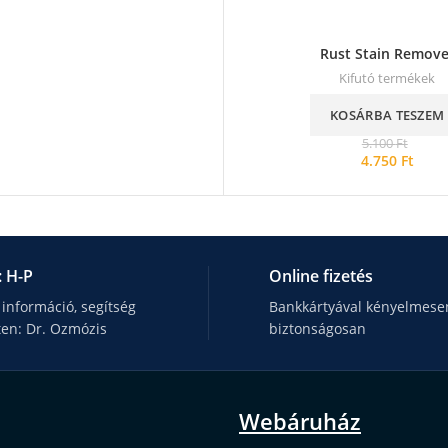
Rust Stain Remove
Kifutó termékek
KOSÁRBA TESZEM
5.100
Ft
4.750
Ft
: H-P
Online fizetés
 információ, segítség
Bankkártyával kényelmesen
ten: Dr. Ozmózis
biztonságosan
Webáruház