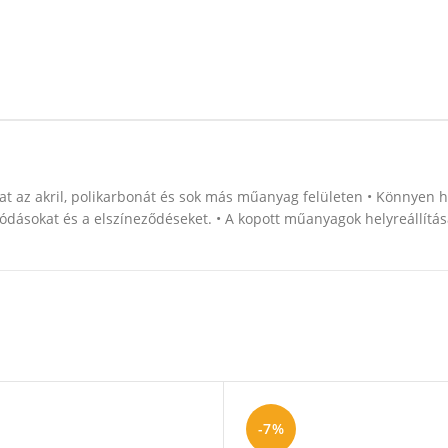
ításhoz kattintson a képre!
at az akril, polikarbonát és sok más műanyag felületen • Könnyen h
rakódásokat és a elszíneződéseket. • A kopott műanyagok helyreállítá
-7%