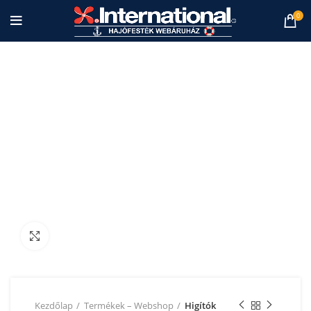
0
Nagyításhoz kattintson a képre!
Kezdőlap
Termékek – Webshop
Higítók