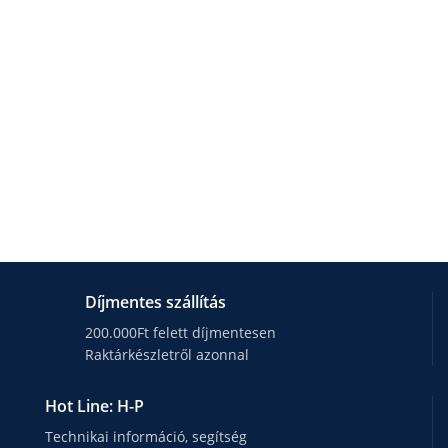
Díjmentes szállítás
200.000Ft felett díjmentesen
Raktárkészletről azonnal
Hot Line: H-P
Technikai információ, segítség