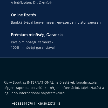
A fedélzeten: Dr. Ozmózis
Online fizetés
Bankkártyával kényelmesen, egyszerűen, biztonságosan
Prémium minőség, Garancia
Kiváló minőségű termékek
100% minőségi garanciával
Ricky Sport az INTERNATIONAL hajófestékek forgalmazója.
Lépjen kapcsolatba velünk - kérjen információt, tájékoztatást a
legújabb International hajófestékekről.
+36 83 314 270 || +36 30 237 3148