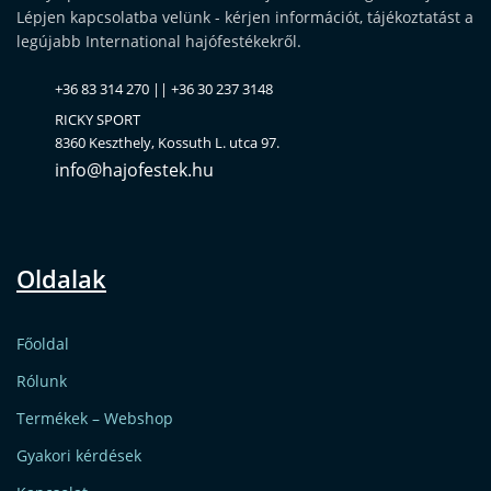
Lépjen kapcsolatba velünk - kérjen információt, tájékoztatást a
legújabb International hajófestékekről.
+36 83 314 270 || +36 30 237 3148
RICKY SPORT
8360 Keszthely, Kossuth L. utca 97.
info@hajofestek.hu
Oldalak
Főoldal
Rólunk
Termékek – Webshop
Gyakori kérdések