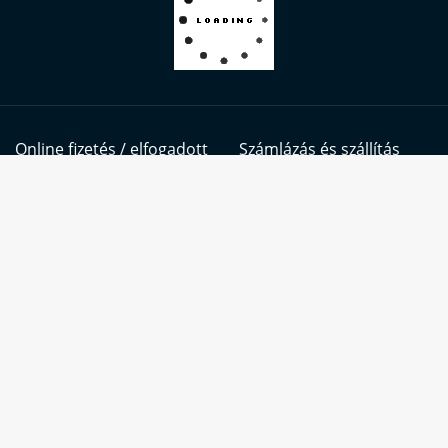
Online fizetés / elfogadott
Számlázás és szállítás
kártyák
Oldalunkon sütiket (cookie-kat) használunk a
kiemelkedő felhasználói élmény és
szolgáltatásaink biztosításának érdekében.
Szolgáltatásaink használatával Ön beleegyezik a
Kövess bennünket itt is:
cookie-k használatába is.
BŐVEBBEN
ELFOGADOM
2026
Hajófesték Webshop