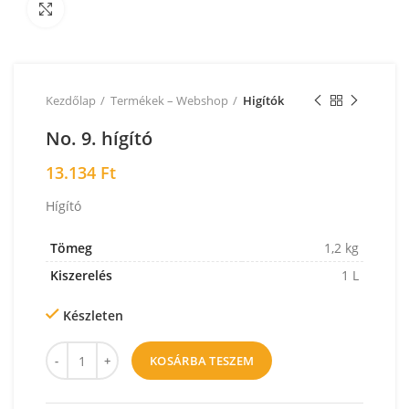
Nagyításhoz kattintson a képre!
Kezdőlap
Termékek – Webshop
Higítók
No. 9. hígító
13.134
Ft
Hígító
Tömeg
1,2 kg
Kiszerelés
1 L
Készleten
KOSÁRBA TESZEM