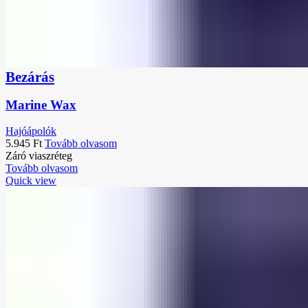
Bezárás
Marine Wax
Hajóápolók
5.945
Ft
Tovább olvasom
Záró viaszréteg
Tovább olvasom
Quick view