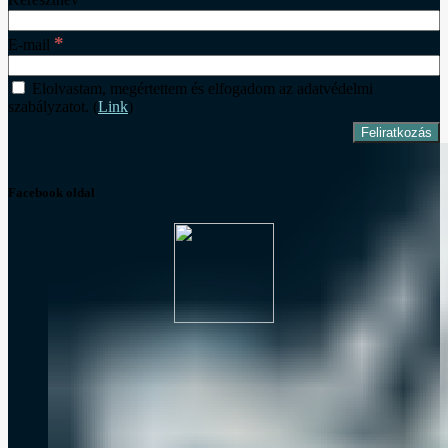
*
E-mail
Elolvastam, megértettem és elfogadom az adatvédelmi
szabályzatot. (
Link
)
Facebook oldal