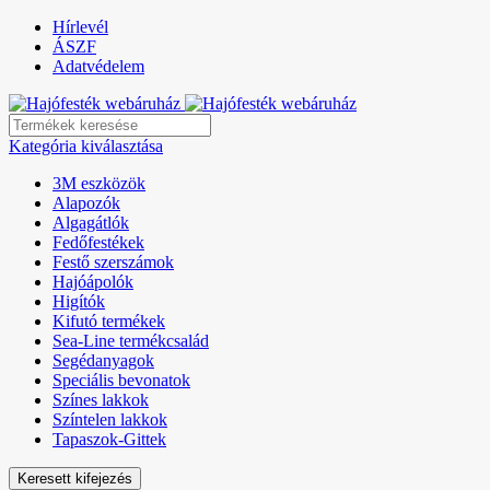
Hírlevél
ÁSZF
Adatvédelem
Kategória kiválasztása
3M eszközök
Alapozók
Algagátlók
Fedőfestékek
Festő szerszámok
Hajóápolók
Higítók
Kifutó termékek
Sea-Line termékcsalád
Segédanyagok
Speciális bevonatok
Színes lakkok
Színtelen lakkok
Tapaszok-Gittek
Keresett kifejezés