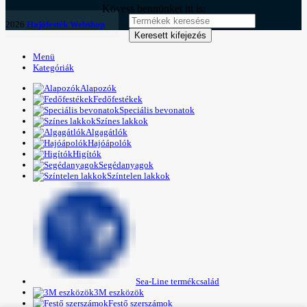
Kövess bennünket itt is:
2026
Hajófesték Webshop
Keresett kifejezés
Menü
Kategóriák
Alapozók
Fedőfestékek
Speciális bevonatok
Színes lakkok
Algagátlók
Hajóápolók
Higítók
Segédanyagok
Színtelen lakkok
Sea-Line termékcsalád
3M eszközök
Festő szerszámok