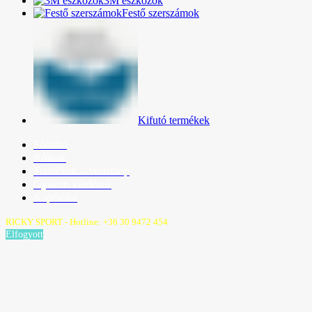
3M eszközök
Festő szerszámok
Kifutó termékek
Főoldal
Rólunk
Termékek – Webshop
Gyakori kérdések
Kapcsolat
RICKY SPORT - Hotline: +36 30 9472 454
Elfogyott