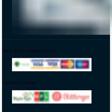
Online fizetés / elfogadott kártyák
Számlázás és szállítás