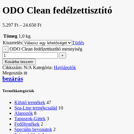
ODO Clean fedélzettisztító
5.297
Ft
–
24.650
Ft
Tömeg
1,0 kg
Kiszerelés
Törlés
ODO Clean fedélzettisztító mennyiség
Kosárba teszem
Cikkszám:
N/A
Kategória:
Hajóápolók
Megosztás itt
bezárás
Termékkategóriák
Kifutó termékek
47
Sea-Line termékcsalád
10
Alapozók
8
Tapaszok-Gittek
3
Fedőfestékek
2
Speciális bevonatok
2