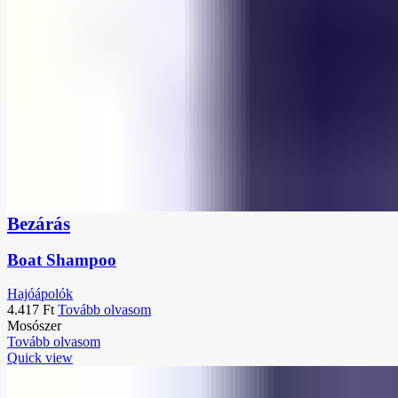
Bezárás
Boat Shampoo
Hajóápolók
4.417
Ft
Tovább olvasom
Mosószer
Tovább olvasom
Quick view