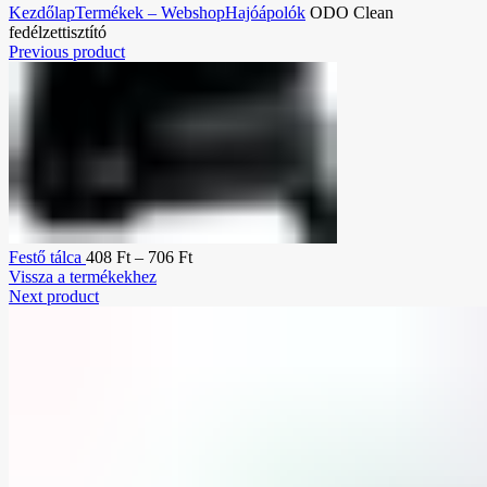
Kezdőlap
Termékek – Webshop
Hajóápolók
ODO Clean
fedélzettisztító
Previous product
Festő tálca
408
Ft
–
706
Ft
Vissza a termékekhez
Next product