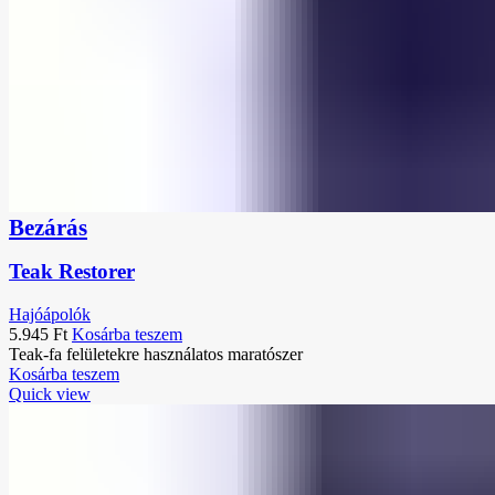
Bezárás
Teak Restorer
Hajóápolók
5.945
Ft
Kosárba teszem
Teak-fa felületekre használatos maratószer
Kosárba teszem
Quick view