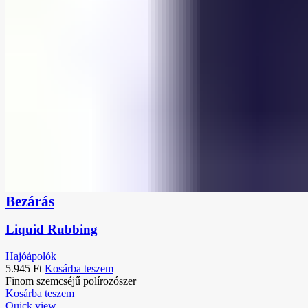
Bezárás
Liquid Rubbing
Hajóápolók
5.945
Ft
Kosárba teszem
Finom szemcséjű polírozószer
Kosárba teszem
Quick view