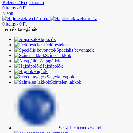
Belépés / Regisztráció
0
items
/
0
Ft
Menü
0
items
/
0
Ft
Termék kategóriák
Alapozók
Fedőfestékek
Speciális bevonatok
Színes lakkok
Algagátlók
Hajóápolók
Higítók
Segédanyagok
Színtelen lakkok
Sea-Line termékcsalád