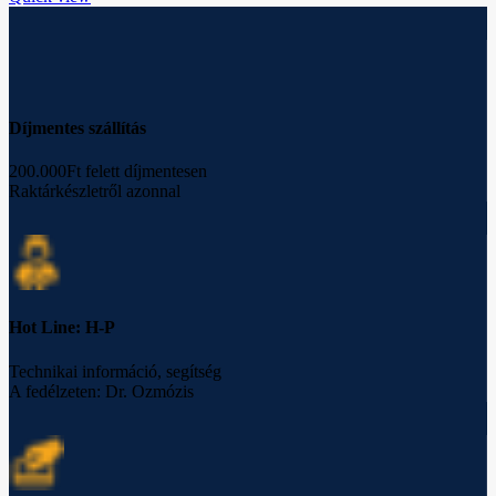
Díjmentes szállítás
200.000Ft felett díjmentesen
Raktárkészletről azonnal
Hot Line: H-P
Technikai információ, segítség
A fedélzeten: Dr. Ozmózis