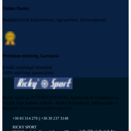
Online fizetés
Bankkártyával kényelmesen, egyszerűen, biztonságosan
Prémium minőség, Garancia
Kiváló minőségű termékek
100% minőségi garanciával
Ricky Sport az INTERNATIONAL hajófestékek forgalmazója.
Lépjen kapcsolatba velünk - kérjen információt, tájékoztatást a
legújabb International hajófestékekről.
+36 83 314 270 || +36 30 237 3148
RICKY SPORT