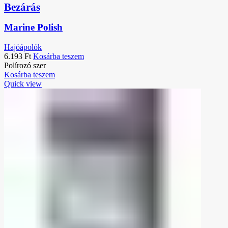
Bezárás
Marine Polish
Hajóápolók
6.193
Ft
Kosárba teszem
Polírozó szer
Kosárba teszem
Quick view