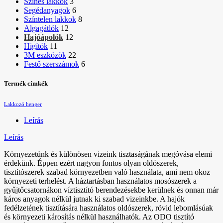
Színes lakkok
3
Segédanyagok
6
Színtelen lakkok
8
Algagátlók
12
Hajóápolók
12
Higítók
11
3M eszközök
22
Festő szerszámok
6
Termék címkék
Lakkozó henger
Leírás
Leírás
Környezetünk és különösen vizeink tisztaságának megóvása elemi
érdekünk. Éppen ezért nagyon fontos olyan oldószerek,
tisztítószerek szabad környezetben való használata, ami nem okoz
környezeti terhelést. A háztartásban használatos mosószerek a
gyűjtőcsatornákon víztisztító berendezésekbe kerülnek és onnan már
káros anyagok nélkül jutnak ki szabad vizeinkbe. A hajók
fedélzetének tisztítására használatos oldószerek, rövid lebomlásúak
és környezeti károsítás nélkül használhatók. Az ODO tisztító