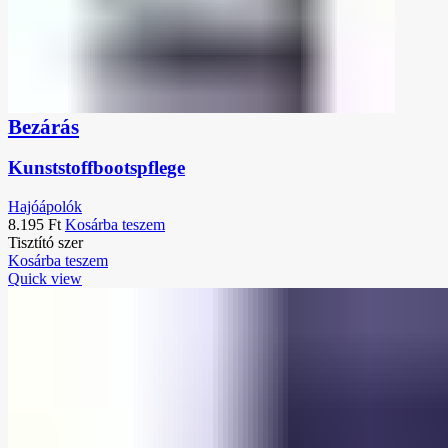
Bezárás
Kunststoffbootspflege
Hajóápolók
8.195
Ft
Kosárba teszem
Tisztító szer
Kosárba teszem
Quick view