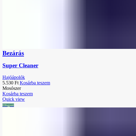
Bezárás
Super Cleaner
Hajóápolók
5.530
Ft
Kosárba teszem
Mosószer
Kosárba teszem
Quick view
Elfogyott