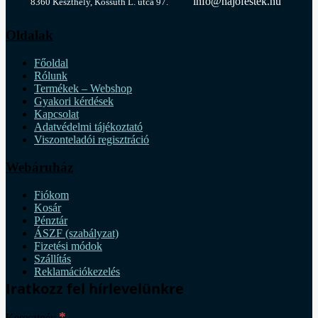
info@hajofestek.hu
8360 Keszthely, Kossuth L. utca 97.
Oldalak
Főoldal
Rólunk
Termékek – Webshop
Gyakori kérdések
Kapcsolat
Adatvédelmi tájékoztató
Viszonteladói regisztráció
Webáruház
Fiókom
Kosár
Pénztár
ÁSZF (szabályzat)
Fizetési módok
Szállítás
Reklamációkezelés
Iratkozz fel hírlevelünkre
*
Keresztnév