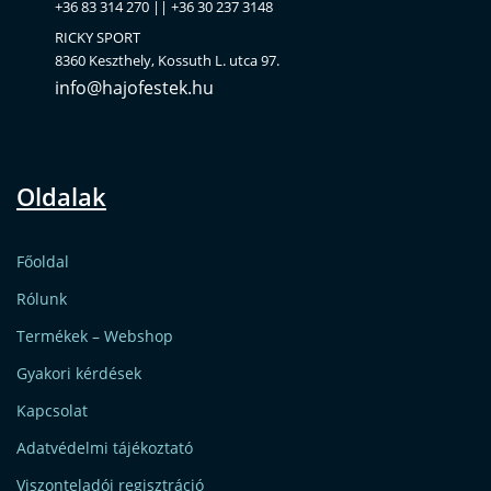
+36 83 314 270 || +36 30 237 3148
RICKY SPORT
8360 Keszthely, Kossuth L. utca 97.
info@hajofestek.hu
Oldalak
Főoldal
Rólunk
Termékek – Webshop
Gyakori kérdések
Kapcsolat
Adatvédelmi tájékoztató
Viszonteladói regisztráció