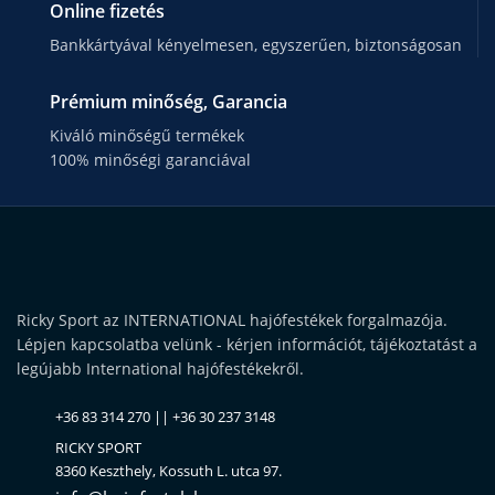
Online fizetés
Bankkártyával kényelmesen, egyszerűen, biztonságosan
Prémium minőség, Garancia
Kiváló minőségű termékek
100% minőségi garanciával
Ricky Sport az INTERNATIONAL hajófestékek forgalmazója.
Lépjen kapcsolatba velünk - kérjen információt, tájékoztatást a
legújabb International hajófestékekről.
+36 83 314 270 || +36 30 237 3148
RICKY SPORT
8360 Keszthely, Kossuth L. utca 97.