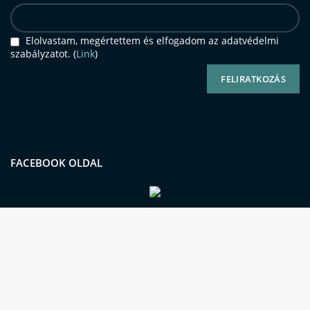
Elolvastam, megértettem és elfogadom az adatvédelmi
szabályzatot. (
Link
)
FACEBOOK OLDAL
Oldalunkon sütiket (cookie-kat) használunk a
kiemelkedő felhasználói élmény és
Online fizetés / elfogadott
Számlázás és szállítás
szolgáltatásaink biztosításának érdekében.
kártyák
Szolgáltatásaink használatával Ön beleegyezik a
cookie-k használatába is.