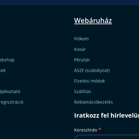
Webáruház
Fiókom
Kosár
ebshop
Pénztár
sek
ÁSZF (szabályzat)
Fizetési módok
ájékoztató
Szállítás
regisztráció
Reklamációkezelés
Iratkozz fel hírlevel
*
Keresztnév