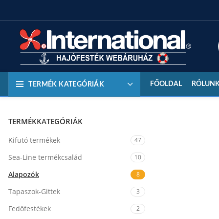
FŐOLDAL
RÓLUN
TERMÉK KATEGÓRIÁK
TERMÉKKATEGÓRIÁK
Kifutó termékek
47
Sea-Line termékcsalád
10
Alapozók
8
Tapaszok-Gittek
3
Fedőfestékek
2