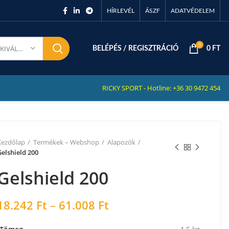
HÍRLEVÉL
ÁSZF
ADATVÉDELEM
0
KATEGÓRIA KIVÁLASZTÁSA
BELÉPÉS / REGISZTRÁCIÓ
0
FT
RICKY SPORT - Hotline: +36 30 9472 454
Kezdőlap
Termékek – Webshop
Alapozók
elshield 200
Gelshield 200
18.242
Ft
–
61.008
Ft