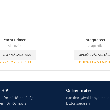
Yacht Primer
Interprotect
Alapozók
Alapozók
OPCIÓK VÁLASZTÁSA
OPCIÓK VÁLASZTÁS
2.274
Ft
–
36.039
Ft
19.826
Ft
–
53.641
: H-P
Online fizetés
 információ, segítség
Bankkártyával kényelmesen
ten: Dr. Ozmózis
biztonságosan