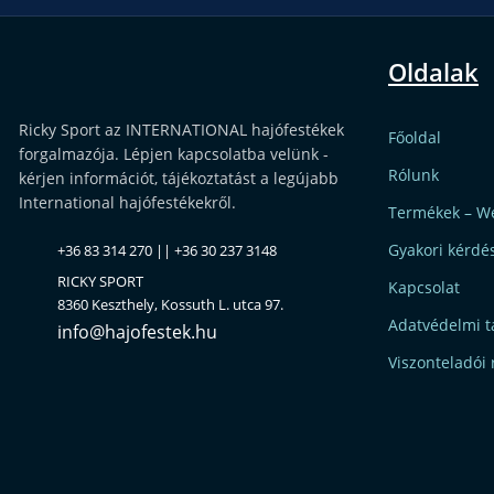
Oldalak
Ricky Sport az INTERNATIONAL hajófestékek
Főoldal
forgalmazója. Lépjen kapcsolatba velünk -
Rólunk
kérjen információt, tájékoztatást a legújabb
International hajófestékekről.
Termékek – W
Gyakori kérdé
+36 83 314 270 || +36 30 237 3148
RICKY SPORT
Kapcsolat
8360 Keszthely, Kossuth L. utca 97.
Adatvédelmi t
info@hajofestek.hu
Viszonteladói 