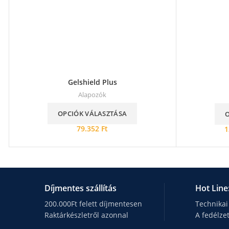
Gelshield Plus
Alapozók
OPCIÓK VÁLASZTÁSA
79.352
Ft
1
Díjmentes szállítás
Hot Line
200.000Ft felett díjmentesen
Technikai
Raktárkészletről azonnal
A fedélze