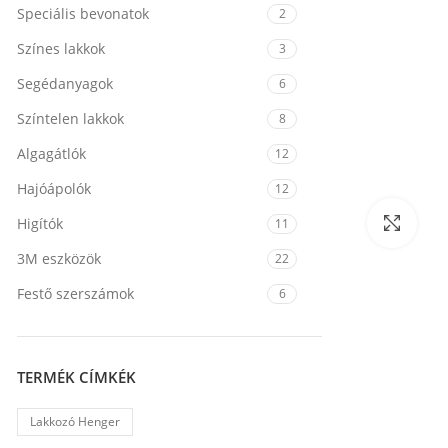
Speciális bevonatok
2
Színes lakkok
3
Segédanyagok
6
Színtelen lakkok
8
Algagátlók
12
Hajóápolók
12
Nagy
Higítók
11
3M eszközök
22
Festő szerszámok
6
TERMÉK CÍMKÉK
Lakkozó Henger