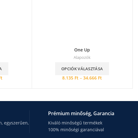
One Up
Alapozók
A
OPCIÓK VÁLASZTÁSA
Ft
8.135
Ft
–
34.666
Ft
Prémium minőség, Garancia
, egyszerűen,
Kiváló minőségű termékek
100% minőségi garanciával