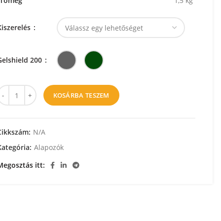
Tömeg
1,5 kg
Kiszerelés
Gelshield 200
KOSÁRBA TESZEM
Cikkszám:
N/A
Kategória:
Alapozók
Megosztás itt