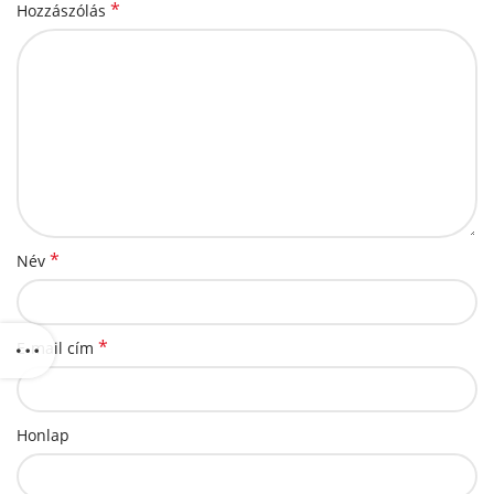
*
Hozzászólás
*
Név
*
E-mail cím
Honlap