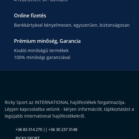
Online fizetés
Bankkártyával kényelmesen, egyszerűen, biztonságosan
Prémium minőség, Garancia
Kiváló minőségű termékek
100% minőségi garanciával
Ricky Sport az INTERNATIONAL hajófestékek forgalmazója.
Lépjen kapcsolatba velünk - kérjen információt, tájékoztatást a
legújabb International hajófestékekről.
+36 83 314 270 || +36 30 237 3148
RICKY SPORT