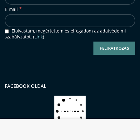
*
E-mail
Elolvastam, megértettem és elfogadom az adatvédelmi
szabályzatot. (
Link
)
FACEBOOK OLDAL
Oldalunkon sütiket (cookie-kat) használunk a
kiemelkedő felhasználói élmény és