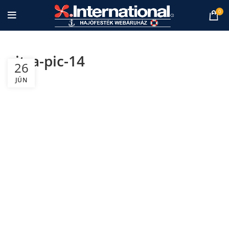
0
vitra-pic-14
26
JÚN