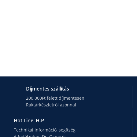
Díjmentes szállítás
200.000Ft felett díjmentesen
Raktárkészletről azonnal
Hot Line: H-P
Technikai információ, segítség
A fedélzeten: Dr. Ozmózis