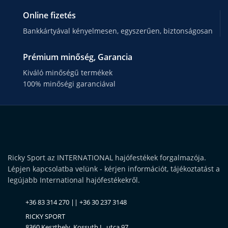
Online fizetés
Bankkártyával kényelmesen, egyszerűen, biztonságosan
Prémium minőség, Garancia
Kiváló minőségű termékek
100% minőségi garanciával
Ricky Sport az INTERNATIONAL hajófestékek forgalmazója.
Lépjen kapcsolatba velünk - kérjen információt, tájékoztatást a
legújabb International hajófestékekről.
+36 83 314 270 || +36 30 237 3148
RICKY SPORT
8360 Keszthely, Kossuth L. utca 97.