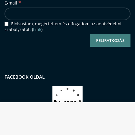
*
E-mail
Elolvastam, megértettem és elfogadom az adatvédelmi
szabályzatot. (
Link
)
FACEBOOK OLDAL
Oldalunkon sütiket (cookie-kat) használunk a
kiemelkedő felhasználói élmény és
szolgáltatásaink biztosításának érdekében.