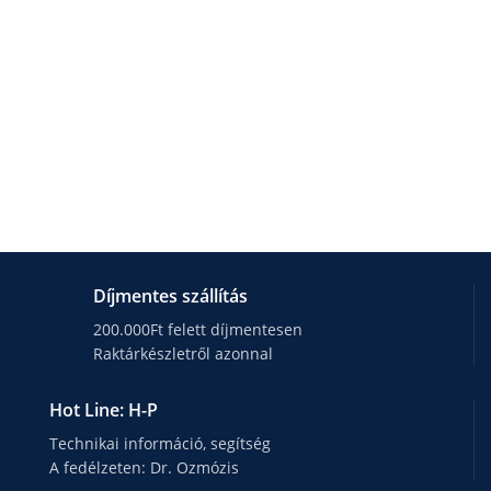
Díjmentes szállítás
200.000Ft felett díjmentesen
Raktárkészletről azonnal
Hot Line: H-P
Technikai információ, segítség
A fedélzeten: Dr. Ozmózis