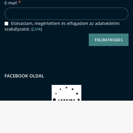
*
E-mail
Elolvastam, megértettem és elfogadom az adatvédelmi
szabályzatot. (
Link
)
FACEBOOK OLDAL
Oldalunkon sütiket (cookie-kat) használunk a
kiemelkedő felhasználói élmény és
szolgáltatásaink biztosításának érdekében.