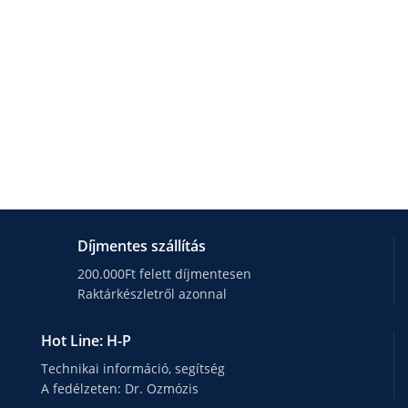
Díjmentes szállítás
200.000Ft felett díjmentesen
Raktárkészletről azonnal
Hot Line: H-P
Technikai információ, segítség
A fedélzeten: Dr. Ozmózis