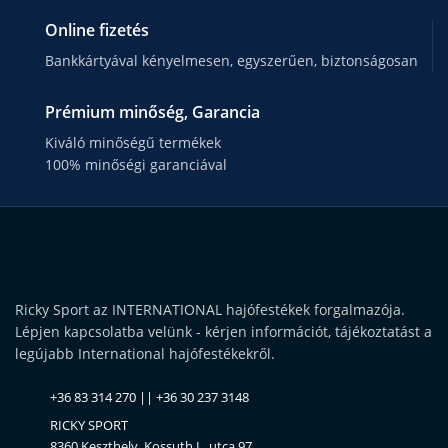
Online fizetés
Bankkártyával kényelmesen, egyszerűen, biztonságosan
Prémium minőség, Garancia
Kiváló minőségű termékek
100% minőségi garanciával
Ricky Sport az INTERNATIONAL hajófestékek forgalmazója.
Lépjen kapcsolatba velünk - kérjen információt, tájékoztatást a
legújabb International hajófestékekről.
+36 83 314 270 || +36 30 237 3148
RICKY SPORT
8360 Keszthely, Kossuth L. utca 97.