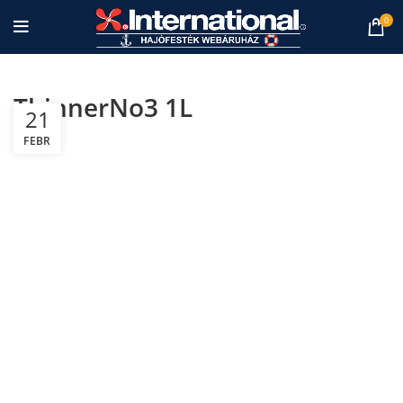
0
ThinnerNo3 1L
21
FEBR