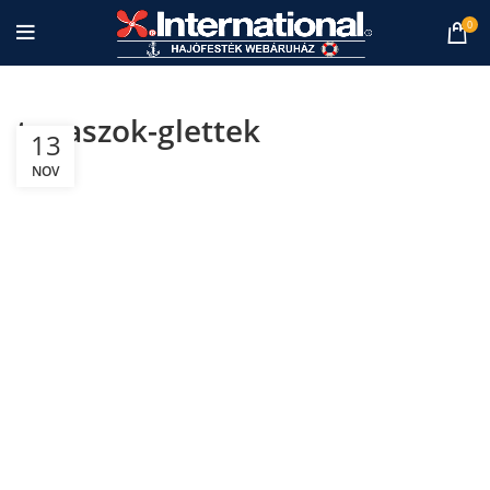
0
tapaszok-glettek
13
NOV