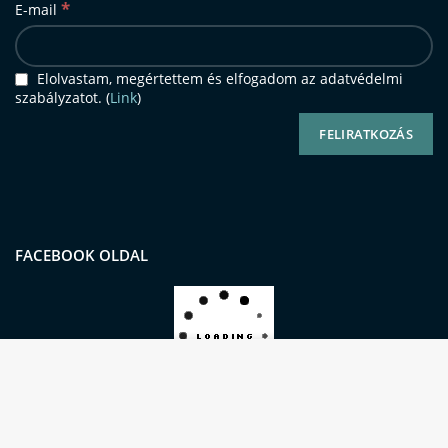
*
E-mail
Elolvastam, megértettem és elfogadom az adatvédelmi
szabályzatot. (
Link
)
FACEBOOK OLDAL
Oldalunkon sütiket (cookie-kat) használunk a
kiemelkedő felhasználói élmény és
szolgáltatásaink biztosításának érdekében.