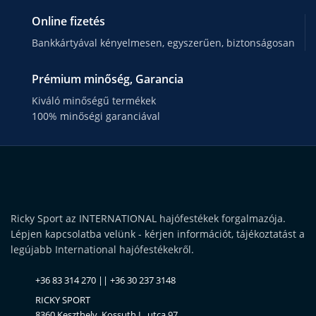
Online fizetés
Bankkártyával kényelmesen, egyszerűen, biztonságosan
Prémium minőség, Garancia
Kiváló minőségű termékek
100% minőségi garanciával
Ricky Sport az INTERNATIONAL hajófestékek forgalmazója.
Lépjen kapcsolatba velünk - kérjen információt, tájékoztatást a
legújabb International hajófestékekről.
+36 83 314 270 || +36 30 237 3148
RICKY SPORT
8360 Keszthely, Kossuth L. utca 97.