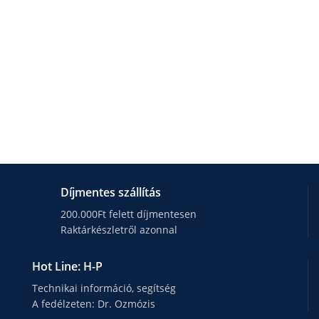
Díjmentes szállítás
200.000Ft felett díjmentesen
Raktárkészletről azonnal
Hot Line: H-P
Technikai információ, segítség
A fedélzeten: Dr. Ozmózis