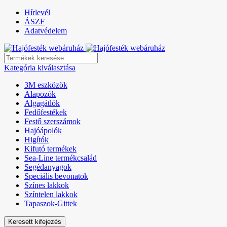
Hírlevél
ÁSZF
Adatvédelem
Kategória kiválasztása
3M eszközök
Alapozók
Algagátlók
Fedőfestékek
Festő szerszámok
Hajóápolók
Higítók
Kifutó termékek
Sea-Line termékcsalád
Segédanyagok
Speciális bevonatok
Színes lakkok
Színtelen lakkok
Tapaszok-Gittek
Keresett kifejezés