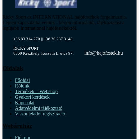
Ricky Sport az INTERNATIONAL hajófestékek forgalmazója.
Lépjen kapcsolatba velünk - kérjen információt, tájékoztatást a
legújabb International hajófestékekről.
+36 83 314 270 || +36 30 237 3148
RICKY SPORT
info@hajofestek.hu
8360 Keszthely, Kossuth L. utca 97.
Oldalak
Főoldal
Rólunk
Termékek – Webshop
Gyakori kérdések
Kapcsolat
Adatvédelmi tájékoztató
Viszonteladói regisztráció
Webáruház
Fiókom