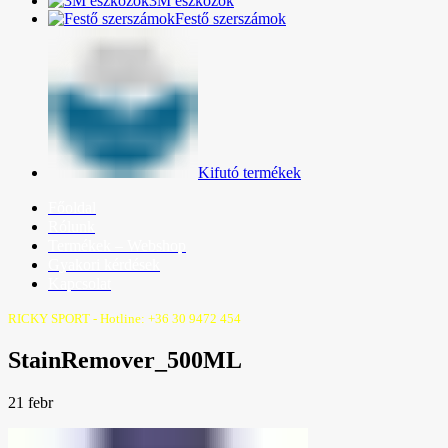
3M eszközök
Festő szerszámok
Kifutó termékek
Főoldal
Rólunk
Termékek – Webshop
Gyakori kérdések
Kapcsolat
RICKY SPORT - Hotline: +36 30 9472 454
StainRemover_500ML
21
febr