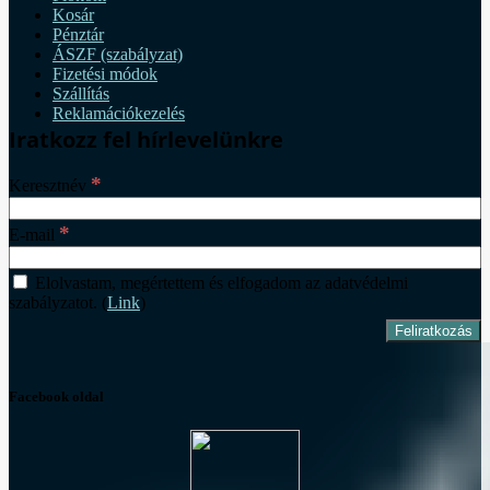
Kosár
Pénztár
ÁSZF (szabályzat)
Fizetési módok
Szállítás
Reklamációkezelés
Iratkozz fel hírlevelünkre
*
Keresztnév
*
E-mail
Elolvastam, megértettem és elfogadom az adatvédelmi
szabályzatot. (
Link
)
Facebook oldal