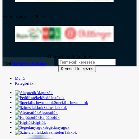
Számlázás és szállítás
Kövess bennünket itt is:
2026
Hajófesték Webshop
Keresett kifejezés
Menü
Kategóriák
Alapozók
Fedőfestékek
Speciális bevonatok
Színes lakkok
Algagátlók
Hajóápolók
Higítók
Segédanyagok
Színtelen lakkok