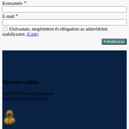
*
Keresztnév
*
E-mail
Elolvastam, megértettem és elfogadom az adatvédelmi
szabályzatot. (
Link
)
Díjmentes szállítás
200.000Ft felett díjmentesen
Raktárkészletről azonnal