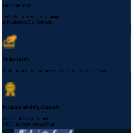
Hot Line: H-P
Technikai információ, segítség
A fedélzeten: Dr. Ozmózis
Online fizetés
Bankkártyával kényelmesen, egyszerűen, biztonságosan
Prémium minőség, Garancia
Kiváló minőségű termékek
100% minőségi garanciával