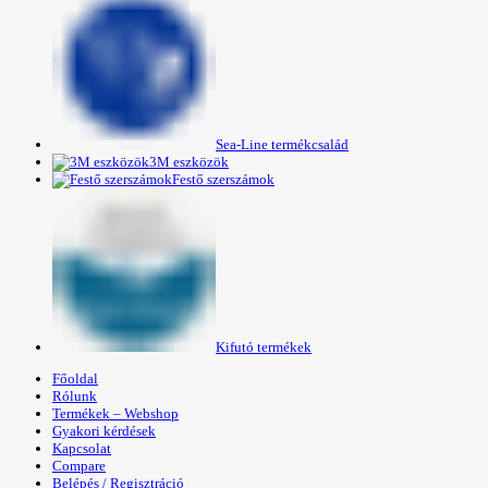
Sea-Line termékcsalád
3M eszközök
Festő szerszámok
Kifutó termékek
Főoldal
Rólunk
Termékek – Webshop
Gyakori kérdések
Kapcsolat
Compare
Belépés / Regisztráció