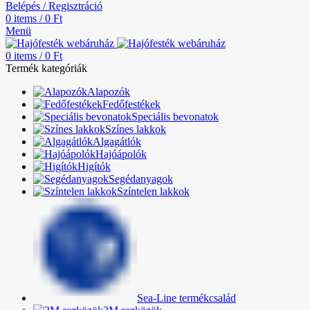
Belépés / Regisztráció
0
items
/
0
Ft
Menü
0
items
/
0
Ft
Termék kategóriák
Alapozók
Fedőfestékek
Speciális bevonatok
Színes lakkok
Algagátlók
Hajóápolók
Higítók
Segédanyagok
Színtelen lakkok
Sea-Line termékcsalád