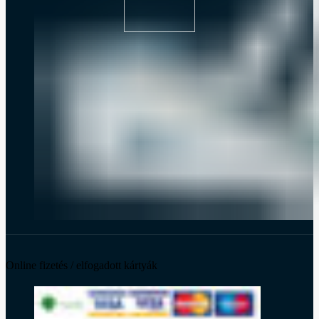
Online fizetés / elfogadott kártyák