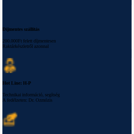
Díjmentes szállítás
200.000Ft felett díjmentesen
Raktárkészletről azonnal
Hot Line: H-P
Technikai információ, segítség
A fedélzeten: Dr. Ozmózis