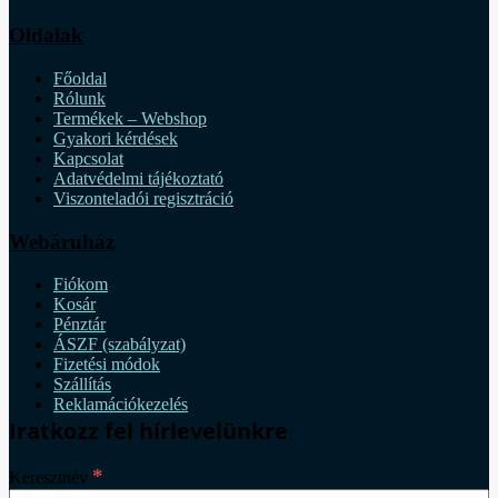
Oldalak
Főoldal
Rólunk
Termékek – Webshop
Gyakori kérdések
Kapcsolat
Adatvédelmi tájékoztató
Viszonteladói regisztráció
Webáruház
Fiókom
Kosár
Pénztár
ÁSZF (szabályzat)
Fizetési módok
Szállítás
Reklamációkezelés
Iratkozz fel hírlevelünkre
*
Keresztnév