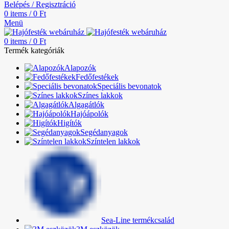
Belépés / Regisztráció
0
items
/
0
Ft
Menü
0
items
/
0
Ft
Termék kategóriák
Alapozók
Fedőfestékek
Speciális bevonatok
Színes lakkok
Algagátlók
Hajóápolók
Higítók
Segédanyagok
Színtelen lakkok
Sea-Line termékcsalád