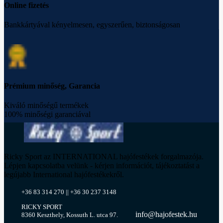
Online fizetés
Bankkártyával kényelmesen, egyszerűen, biztonságosan
Prémium minőség, Garancia
Kiváló minőségű termékek
100% minőségi garanciával
Ricky Sport az INTERNATIONAL hajófestékek forgalmazója.
Lépjen kapcsolatba velünk - kérjen információt, tájékoztatást a
legújabb International hajófestékekről.
+36 83 314 270 || +36 30 237 3148
RICKY SPORT
info@hajofestek.hu
8360 Keszthely, Kossuth L. utca 97.