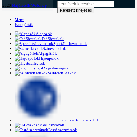
2026
Hajófesték Webshop
Keresett kifejezés
Menü
Kategóriák
Alapozók
Fedőfestékek
Speciális bevonatok
Színes lakkok
Algagátlók
Hajóápolók
Higítók
Segédanyagok
Színtelen lakkok
Sea-Line termékcsalád
3M eszközök
Festő szerszámok