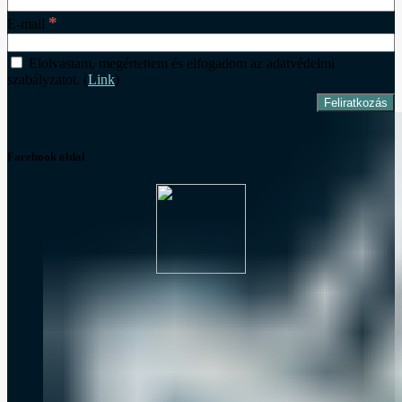
*
E-mail
Elolvastam, megértettem és elfogadom az adatvédelmi
szabályzatot. (
Link
)
Facebook oldal