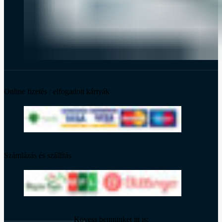
Online fizetés / elfogadott kártyák
Számlázás és szállítás
Kövess bennünket itt is: