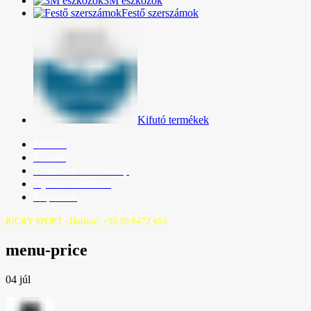
3M eszközök
Festő szerszámok
Kifutó termékek
Főoldal
Rólunk
Termékek – Webshop
Gyakori kérdések
Kapcsolat
RICKY SPORT - Hotline: +36 30 9472 454
menu-price
04
júl