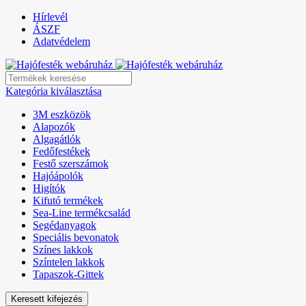
Hírlevél
ÁSZF
Adatvédelem
Kategória kiválasztása
3M eszközök
Alapozók
Algagátlók
Fedőfestékek
Festő szerszámok
Hajóápolók
Higítók
Kifutó termékek
Sea-Line termékcsalád
Segédanyagok
Speciális bevonatok
Színes lakkok
Színtelen lakkok
Tapaszok-Gittek
Keresett kifejezés