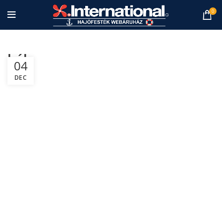
0
kék
04
DEC