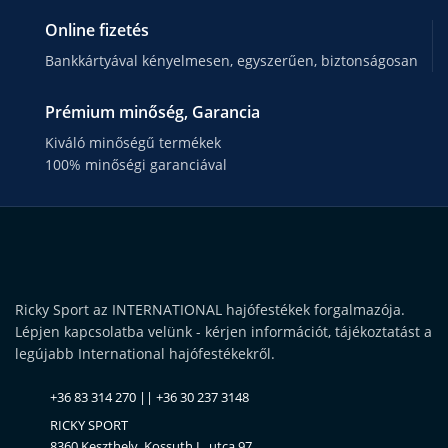
Online fizetés
Bankkártyával kényelmesen, egyszerűen, biztonságosan
Prémium minőség, Garancia
Kiváló minőségű termékek
100% minőségi garanciával
Ricky Sport az INTERNATIONAL hajófestékek forgalmazója.
Lépjen kapcsolatba velünk - kérjen információt, tájékoztatást a
legújabb International hajófestékekről.
+36 83 314 270 || +36 30 237 3148
RICKY SPORT
8360 Keszthely, Kossuth L. utca 97.