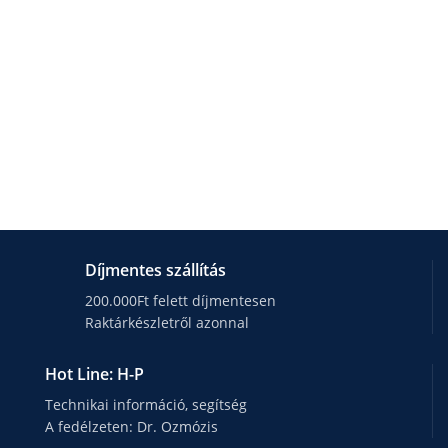
Díjmentes szállítás
200.000Ft felett díjmentesen
Raktárkészletről azonnal
Hot Line: H-P
Technikai információ, segítség
A fedélzeten: Dr. Ozmózis