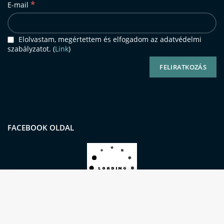
*
E-mail
Elolvastam, megértettem és elfogadom az adatvédelmi
szabályzatot. (
Link
)
FACEBOOK OLDAL
Oldalunkon sütiket (cookie-kat) használunk a
kiemelkedő felhasználói élmény és
szolgáltatásaink biztosításának érdekében.