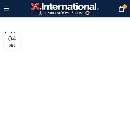
0
kék
04
DEC