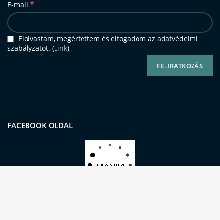
*
E-mail
Elolvastam, megértettem és elfogadom az adatvédelmi
szabályzatot. (
Link
)
FACEBOOK OLDAL
Oldalunkon sütiket (cookie-kat) használunk a
kiemelkedő felhasználói élmény és
szolgáltatásaink biztosításának érdekében.