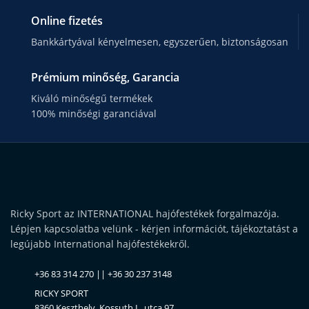
Online fizetés
Bankkártyával kényelmesen, egyszerűen, biztonságosan
Prémium minőség, Garancia
Kiváló minőségű termékek
100% minőségi garanciával
Ricky Sport az INTERNATIONAL hajófestékek forgalmazója.
Lépjen kapcsolatba velünk - kérjen információt, tájékoztatást a
legújabb International hajófestékekről.
+36 83 314 270 || +36 30 237 3148
RICKY SPORT
8360 Keszthely, Kossuth L. utca 97.