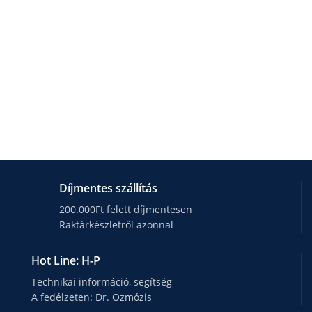
Díjmentes szállítás
200.000Ft felett díjmentesen
Raktárkészletről azonnal
Hot Line: H-P
Technikai információ, segítség
A fedélzeten: Dr. Ozmózis