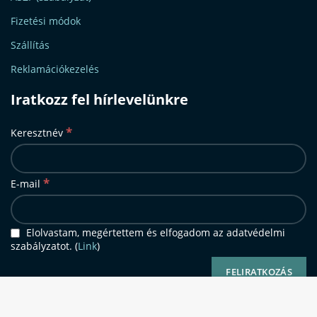
Fizetési módok
Szállítás
Reklamációkezelés
Iratkozz fel hírlevelünkre
*
Keresztnév
*
E-mail
Elolvastam, megértettem és elfogadom az adatvédelmi
szabályzatot. (
Link
)
Oldalunkon sütiket (cookie-kat) használunk a
kiemelkedő felhasználói élmény és