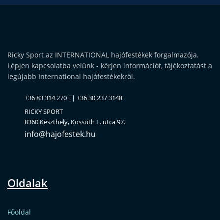
Ricky Sport az INTERNATIONAL hajófestékek forgalmazója.
Lépjen kapcsolatba velünk - kérjen információt, tájékoztatást a
legújabb International hajófestékekről.
+36 83 314 270 || +36 30 237 3148
RICKY SPORT
8360 Keszthely, Kossuth L. utca 97.
info@hajofestek.hu
Oldalak
Főoldal