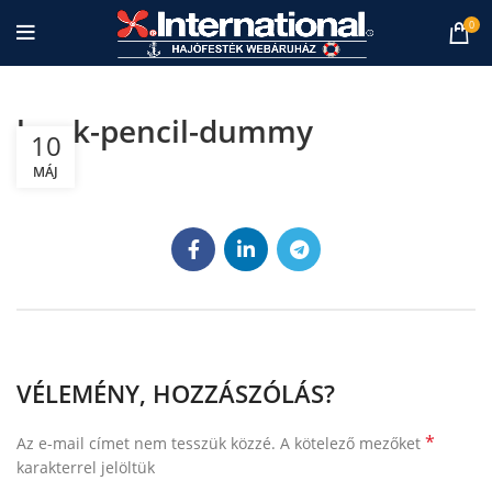
0
book-pencil-dummy
10
MÁJ
VÉLEMÉNY, HOZZÁSZÓLÁS?
*
Az e-mail címet nem tesszük közzé.
A kötelező mezőket
karakterrel jelöltük