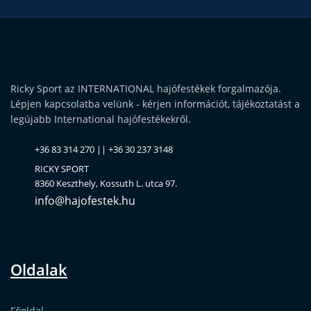
Ricky Sport az INTERNATIONAL hajófestékek forgalmazója.
Lépjen kapcsolatba velünk - kérjen információt, tájékoztatást a
legújabb International hajófestékekről.
+36 83 314 270 || +36 30 237 3148
RICKY SPORT
8360 Keszthely, Kossuth L. utca 97.
info@hajofestek.hu
Oldalak
Főoldal