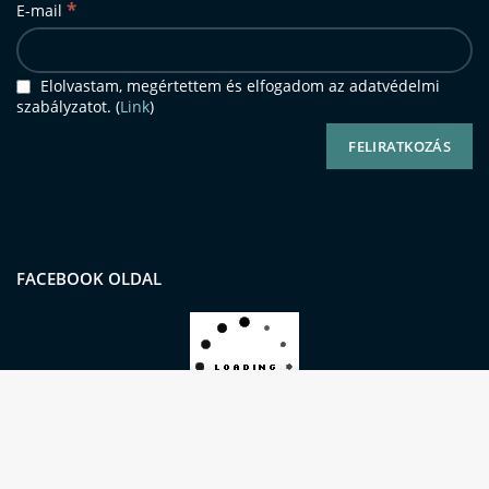
*
E-mail
Elolvastam, megértettem és elfogadom az adatvédelmi
szabályzatot. (
Link
)
FACEBOOK OLDAL
Oldalunkon sütiket (cookie-kat) használunk a
kiemelkedő felhasználói élmény és
szolgáltatásaink biztosításának érdekében.