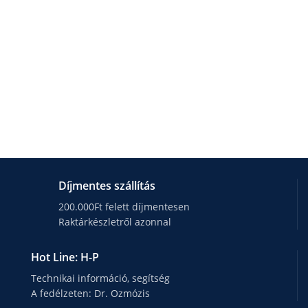
Díjmentes szállítás
200.000Ft felett díjmentesen
Raktárkészletről azonnal
Hot Line: H-P
Technikai információ, segítség
A fedélzeten: Dr. Ozmózis