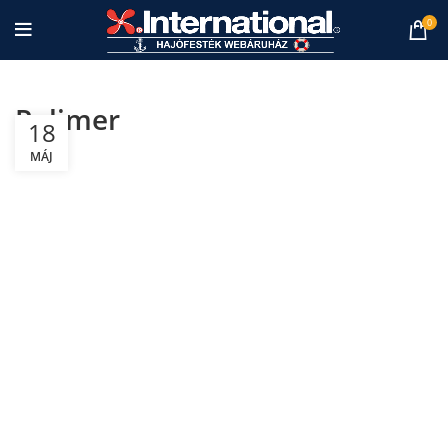
0
Polimer
18
MÁJ