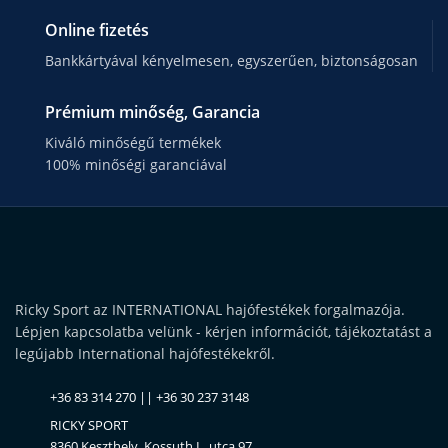
Online fizetés
Bankkártyával kényelmesen, egyszerűen, biztonságosan
Prémium minőség, Garancia
Kiváló minőségű termékek
100% minőségi garanciával
Ricky Sport az INTERNATIONAL hajófestékek forgalmazója.
Lépjen kapcsolatba velünk - kérjen információt, tájékoztatást a
legújabb International hajófestékekről.
+36 83 314 270 || +36 30 237 3148
RICKY SPORT
8360 Keszthely, Kossuth L. utca 97.