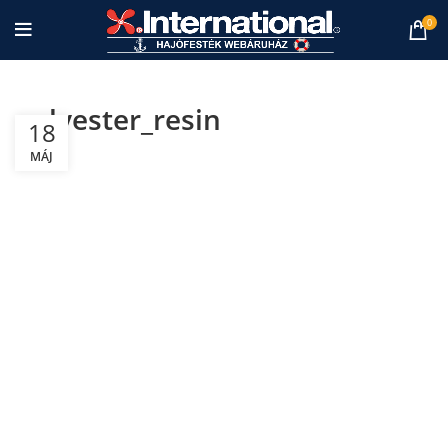
0
polyester_resin
18
MÁJ