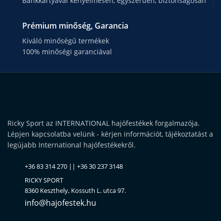
Bankkártyával kényelmesen, egyszerűen, biztonságosan
Prémium minőség, Garancia
Kiváló minőségű termékek
100% minőségi garanciával
Ricky Sport az INTERNATIONAL hajófestékek forgalmazója.
Lépjen kapcsolatba velünk - kérjen információt, tájékoztatást a
legújabb International hajófestékekről.
+36 83 314 270 || +36 30 237 3148
RICKY SPORT
8360 Keszthely, Kossuth L. utca 97.
info@hajofestek.hu