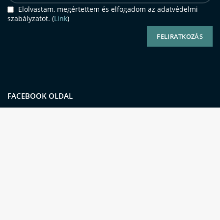
Elolvastam, megértettem és elfogadom az adatvédelmi
szabályzatot. (
Link
)
FACEBOOK OLDAL
Oldalunkon sütiket (cookie-kat) használunk a
kiemelkedő felhasználói élmény és
szolgáltatásaink biztosításának érdekében.
Szolgáltatásaink használatával Ön beleegyezik a
cookie-k használatába is.
Online fizetés / elfogadott
Számlázás és szállítás
kártyák
BŐVEBBEN
ELFOGADOM