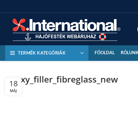
FŐOLDAL
RÓLUN
TERMÉK KATEGÓRIÁK
epoxy_filler_fibreglass_new
18
MÁJ