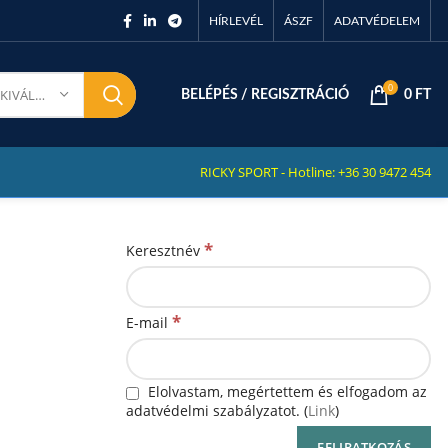
HÍRLEVÉL
ÁSZF
ADATVÉDELEM
0
KATEGÓRIA KIVÁLASZTÁSA
BELÉPÉS / REGISZTRÁCIÓ
0
FT
RICKY SPORT - Hotline: +36 30 9472 454
*
Keresztnév
*
E-mail
Elolvastam, megértettem és elfogadom az
adatvédelmi szabályzatot. (
Link
)