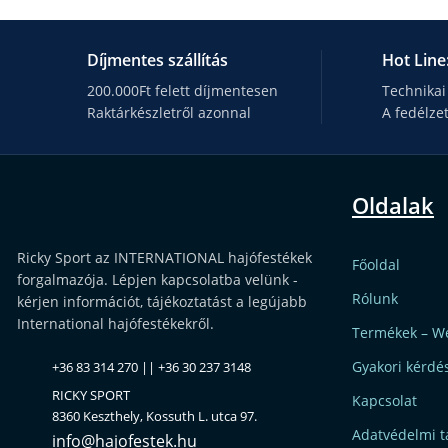
Díjmentes szállítás
Hot Line
200.000Ft felett díjmentesen
Technikai
Raktárkészletről azonnal
A fedélze
Oldalak
Ricky Sport az INTERNATIONAL hajófestékek
Főoldal
forgalmazója. Lépjen kapcsolatba velünk -
Rólunk
kérjen információt, tájékoztatást a legújabb
International hajófestékekről.
Termékek – W
Gyakori kérdé
+36 83 314 270 || +36 30 237 3148
RICKY SPORT
Kapcsolat
8360 Keszthely, Kossuth L. utca 97.
Adatvédelmi t
info@hajofestek.hu