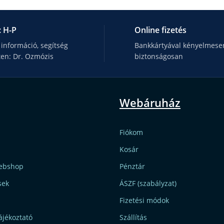
: H-P
Online fizetés
 információ, segítség
Bankkártyával kényelmesen
ten: Dr. Ozmózis
biztonságosan
Webáruház
Fiókom
Kosár
ebshop
Pénztár
sek
ÁSZF (szabályzat)
Fizetési módok
ájékoztató
Szállítás