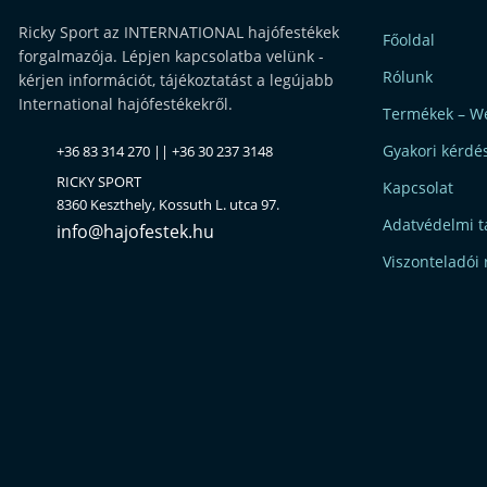
Ricky Sport az INTERNATIONAL hajófestékek
Főoldal
forgalmazója. Lépjen kapcsolatba velünk -
Rólunk
kérjen információt, tájékoztatást a legújabb
International hajófestékekről.
Termékek – W
Gyakori kérdé
+36 83 314 270 || +36 30 237 3148
RICKY SPORT
Kapcsolat
8360 Keszthely, Kossuth L. utca 97.
Adatvédelmi t
info@hajofestek.hu
Viszonteladói 