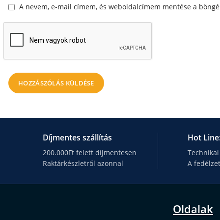
A nevem, e-mail címem, és weboldalcímem mentése a böngé
Díjmentes szállítás
Hot Line
200.000Ft felett díjmentesen
Technikai
Raktárkészletről azonnal
A fedélze
Oldalak