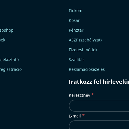
Fiókom
Kosár
ebshop
Pénztár
sek
ÁSZF (szabályzat)
Fizetési módok
ájékoztató
Szállítás
regisztráció
Reklamációkezelés
Iratkozz fel hírlevel
*
Keresztnév
*
E-mail