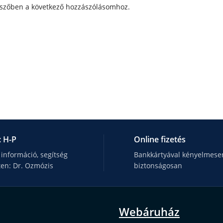
szőben a következő hozzászólásomhoz.
: H-P
Online fizetés
 információ, segítség
Bankkártyával kényelmesen
ten: Dr. Ozmózis
biztonságosan
Webáruház