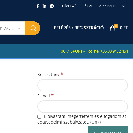
HÍRLEVÉL
ÁSZF
ADATVÉDELEM
0
KATEGÓRIA KIVÁLASZTÁSA
BELÉPÉS / REGISZTRÁCIÓ
0
FT
RICKY SPORT - Hotline: +36 30 9472 454
*
Keresztnév
*
E-mail
Elolvastam, megértettem és elfogadom az
adatvédelmi szabályzatot. (
Link
)