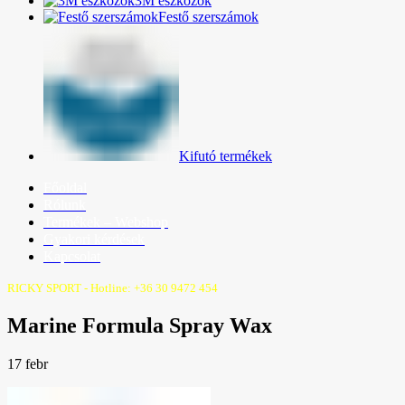
3M eszközök
Festő szerszámok
Kifutó termékek
Főoldal
Rólunk
Termékek – Webshop
Gyakori kérdések
Kapcsolat
RICKY SPORT - Hotline: +36 30 9472 454
Marine Formula Spray Wax
17
febr