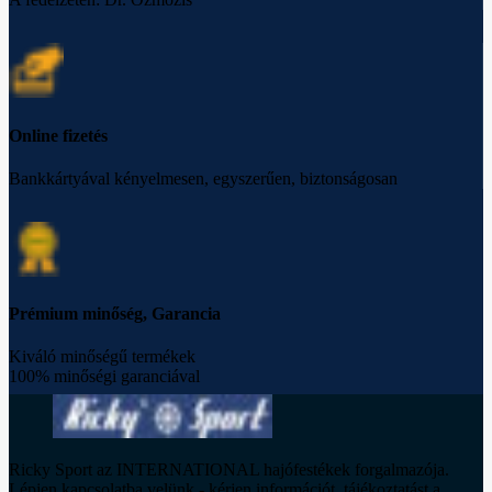
Online fizetés
Bankkártyával kényelmesen, egyszerűen, biztonságosan
Prémium minőség, Garancia
Kiváló minőségű termékek
100% minőségi garanciával
Ricky Sport az INTERNATIONAL hajófestékek forgalmazója.
Lépjen kapcsolatba velünk - kérjen információt, tájékoztatást a