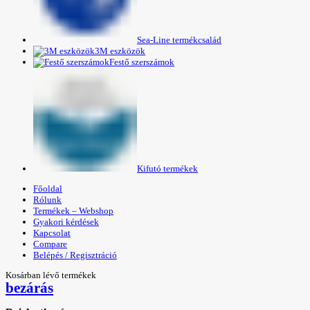
Sea-Line termékcsalád
3M eszközök
Festő szerszámok
Kifutó termékek
Főoldal
Rólunk
Termékek – Webshop
Gyakori kérdések
Kapcsolat
Compare
Belépés / Regisztráció
Kosárban lévő termékek
bezárás