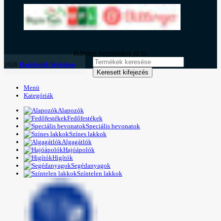
Kövess bennünket itt is:
2026
Hajófesték Webshop
Keresett kifejezés
Menü
Kategóriák
Alapozók
Fedőfestékek
Speciális bevonatok
Színes lakkok
Algagátlók
Hajóápolók
Higítók
Segédanyagok
Színtelen lakkok