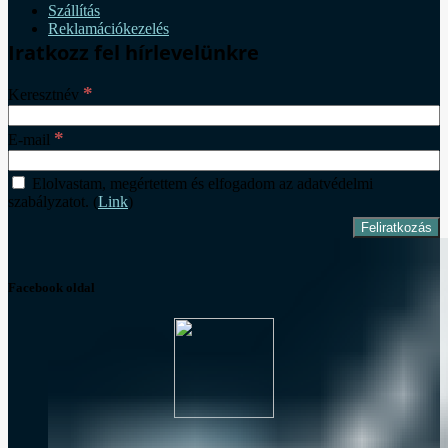
Szállítás
Reklamációkezelés
Iratkozz fel hírlevelünkre
*
Keresztnév
*
E-mail
Elolvastam, megértettem és elfogadom az adatvédelmi
szabályzatot. (
Link
)
Facebook oldal