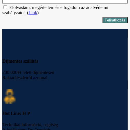
Elolvastam, megértettem és elfogadom az adatvédelmi
szabályzatot. (
Link
)
Díjmentes szállítás
200.000Ft felett díjmentesen
Raktárkészletről azonnal
Hot Line: H-P
Technikai információ, segítség
A fedélzeten: Dr. Ozmózis