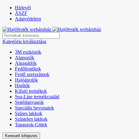
Hírlevél
ÁSZF
Adatvédelem
Kategória kiválasztása
3M eszközök
Alapozók
Algagátlók
Fedőfestékek
Festő szerszámok
Hajóápolók
Higítók
Kifutó termékek
Sea-Line termékcsalád
Segédanyagok
Speciális bevonatok
Színes lakkok
Színtelen lakkok
Tapaszok-Gittek
Keresett kifejezés