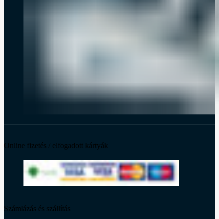
Online fizetés / elfogadott kártyák
Számlázás és szállítás