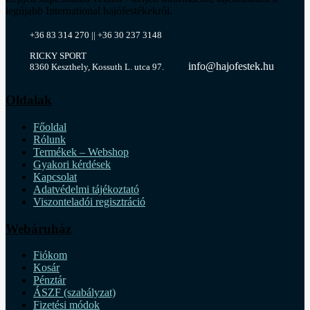
legújabb International hajófestékekről.
+36 83 314 270 || +36 30 237 3148
RICKY SPORT
info@hajofestek.hu
8360 Keszthely, Kossuth L. utca 97.
Oldalak
Főoldal
Rólunk
Termékek – Webshop
Gyakori kérdések
Kapcsolat
Adatvédelmi tájékoztató
Viszonteladói regisztráció
Webáruház
Fiókom
Kosár
Pénztár
ÁSZF (szabályzat)
Fizetési módok