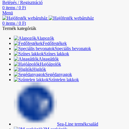
Belépés / Regisztráció
0
items
/
0
Ft
Menü
0
items
/
0
Ft
Termék kategóriák
Alapozók
Fedőfestékek
Speciális bevonatok
Színes lakkok
Algagátlók
Hajóápolók
Higítók
Segédanyagok
Színtelen lakkok
Sea-Line termékcsalád