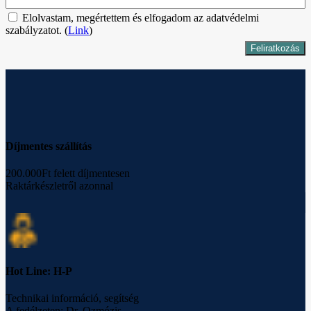
Elolvastam, megértettem és elfogadom az adatvédelmi
szabályzatot. (
Link
)
Díjmentes szállítás
200.000Ft felett díjmentesen
Raktárkészletről azonnal
Hot Line: H-P
Technikai információ, segítség
A fedélzeten: Dr. Ozmózis