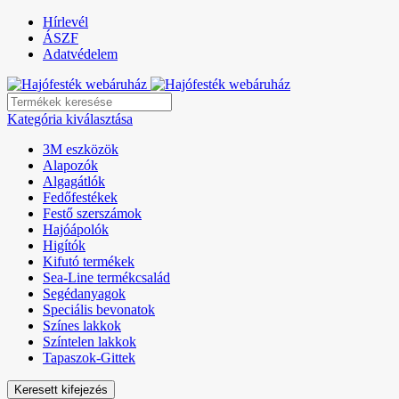
Hírlevél
ÁSZF
Adatvédelem
Kategória kiválasztása
3M eszközök
Alapozók
Algagátlók
Fedőfestékek
Festő szerszámok
Hajóápolók
Higítók
Kifutó termékek
Sea-Line termékcsalád
Segédanyagok
Speciális bevonatok
Színes lakkok
Színtelen lakkok
Tapaszok-Gittek
Keresett kifejezés