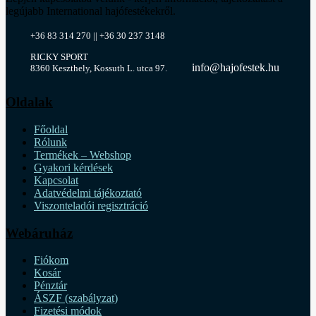
legújabb International hajófestékekről.
+36 83 314 270 || +36 30 237 3148
RICKY SPORT
info@hajofestek.hu
8360 Keszthely, Kossuth L. utca 97.
Oldalak
Főoldal
Rólunk
Termékek – Webshop
Gyakori kérdések
Kapcsolat
Adatvédelmi tájékoztató
Viszonteladói regisztráció
Webáruház
Fiókom
Kosár
Pénztár
ÁSZF (szabályzat)
Fizetési módok