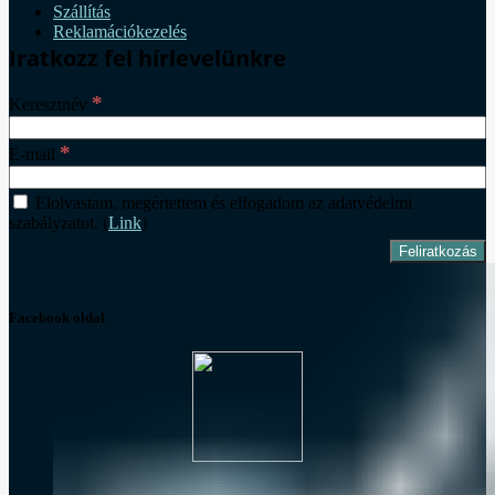
Szállítás
Reklamációkezelés
Iratkozz fel hírlevelünkre
*
Keresztnév
*
E-mail
Elolvastam, megértettem és elfogadom az adatvédelmi
szabályzatot. (
Link
)
Facebook oldal