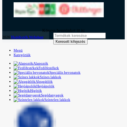
Kövess bennünket itt is:
2026
Hajófesték Webshop
Keresett kifejezés
Menü
Kategóriák
Alapozók
Fedőfestékek
Speciális bevonatok
Színes lakkok
Algagátlók
Hajóápolók
Higítók
Segédanyagok
Színtelen lakkok