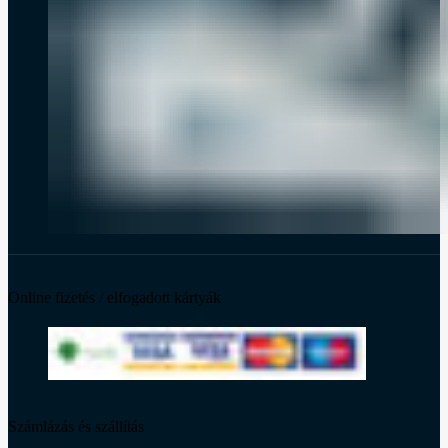
Online fizetés / elfogadott kártyák
Számlázás és szállítás