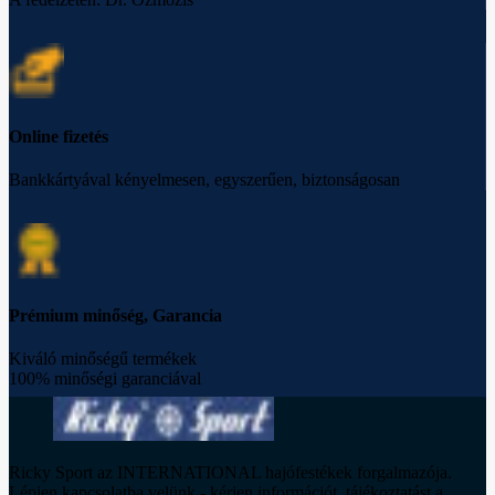
Online fizetés
Bankkártyával kényelmesen, egyszerűen, biztonságosan
Prémium minőség, Garancia
Kiváló minőségű termékek
100% minőségi garanciával
Ricky Sport az INTERNATIONAL hajófestékek forgalmazója.
Lépjen kapcsolatba velünk - kérjen információt, tájékoztatást a