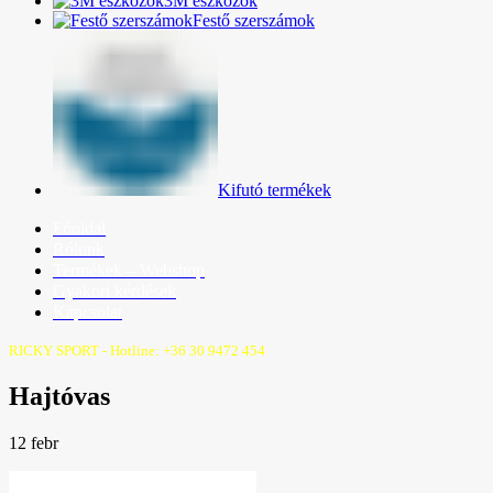
3M eszközök
Festő szerszámok
Kifutó termékek
Főoldal
Rólunk
Termékek – Webshop
Gyakori kérdések
Kapcsolat
RICKY SPORT - Hotline: +36 30 9472 454
Hajtóvas
12
febr