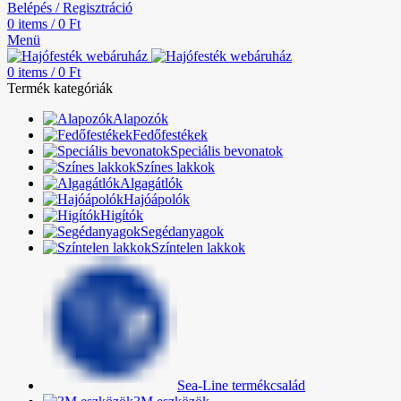
Belépés / Regisztráció
0
items
/
0
Ft
Menü
0
items
/
0
Ft
Termék kategóriák
Alapozók
Fedőfestékek
Speciális bevonatok
Színes lakkok
Algagátlók
Hajóápolók
Higítók
Segédanyagok
Színtelen lakkok
Sea-Line termékcsalád