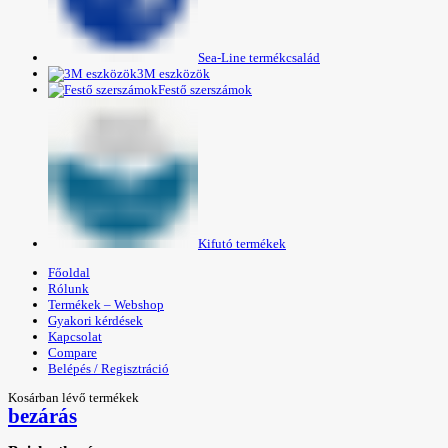
Sea-Line termékcsalád
3M eszközök
Festő szerszámok
Kifutó termékek
Főoldal
Rólunk
Termékek – Webshop
Gyakori kérdések
Kapcsolat
Compare
Belépés / Regisztráció
Kosárban lévő termékek
bezárás