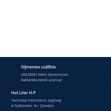
Díjmentes szállítás
200.000Ft felett díjmentesen
Raktárkészletről azonnal
Hot Line: H-P
Technikai információ, segítség
A fedélzeten: Dr. Ozmózis