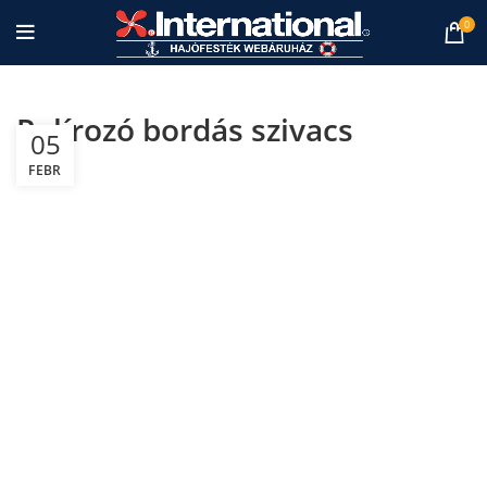
0
Polírozó bordás szivacs
05
FEBR