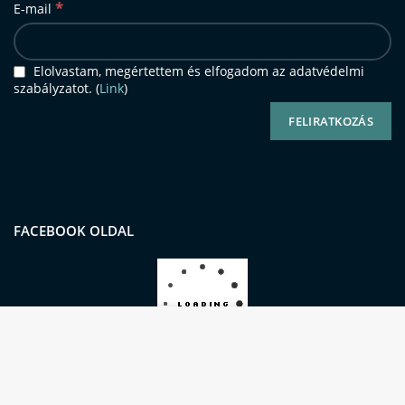
*
E-mail
Elolvastam, megértettem és elfogadom az adatvédelmi
szabályzatot. (
Link
)
FACEBOOK OLDAL
Oldalunkon sütiket (cookie-kat) használunk a
kiemelkedő felhasználói élmény és
szolgáltatásaink biztosításának érdekében.