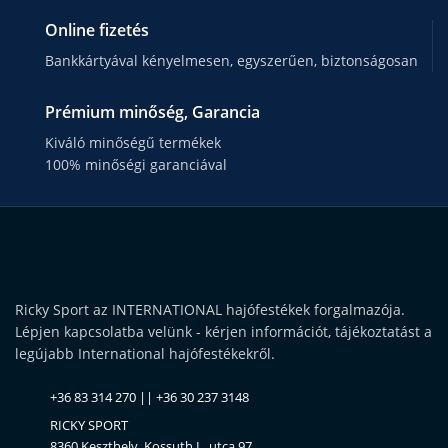
Online fizetés
Bankkártyával kényelmesen, egyszerűen, biztonságosan
Prémium minőség, Garancia
Kiváló minőségű termékek
100% minőségi garanciával
Ricky Sport az INTERNATIONAL hajófestékek forgalmazója.
Lépjen kapcsolatba velünk - kérjen információt, tájékoztatást a
legújabb International hajófestékekről.
+36 83 314 270 || +36 30 237 3148
RICKY SPORT
8360 Keszthely, Kossuth L. utca 97.