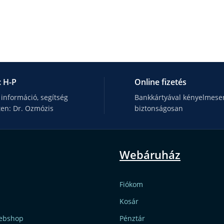
: H-P
Online fizetés
 információ, segítség
Bankkártyával kényelmesen
ten: Dr. Ozmózis
biztonságosan
Webáruház
Fiókom
Kosár
ebshop
Pénztár