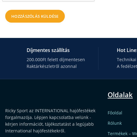
Díjmentes szállítás
Hot Line
200.000Ft felett díjmentesen
Technikai
Raktárkészletről azonnal
A fedélze
Oldalak
Ricky Sport az INTERNATIONAL hajófestékek
Főoldal
forgalmazója. Lépjen kapcsolatba velünk -
Rólunk
kérjen információt, tájékoztatást a legújabb
International hajófestékekről.
Termékek – W