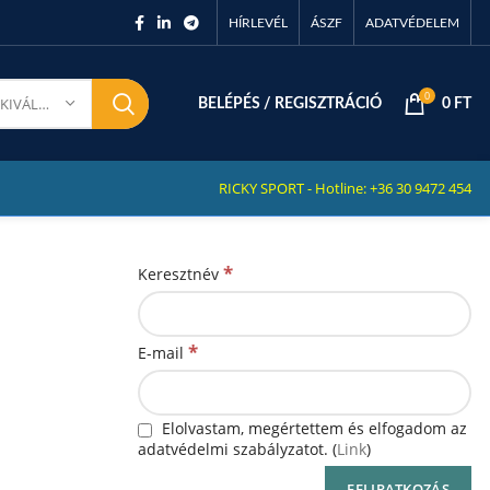
HÍRLEVÉL
ÁSZF
ADATVÉDELEM
0
KATEGÓRIA KIVÁLASZTÁSA
BELÉPÉS / REGISZTRÁCIÓ
0
FT
RICKY SPORT - Hotline: +36 30 9472 454
*
Keresztnév
*
E-mail
Elolvastam, megértettem és elfogadom az
adatvédelmi szabályzatot. (
Link
)