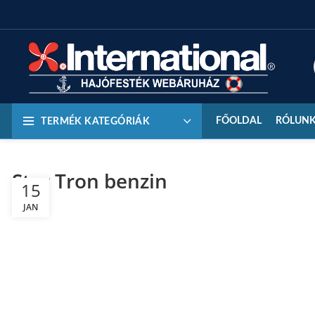
FŐOLDAL
RÓLUN
TERMÉK KATEGÓRIÁK
Star Tron benzin
15
JAN