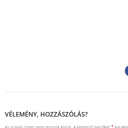
VÉLEMÉNY, HOZZÁSZÓLÁS?
*
Az e-mail címet nem tesszük közzé.
A kötelező mezőket
karakte