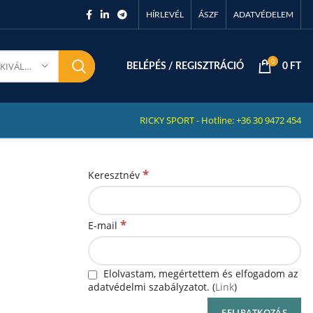
HÍRLEVÉL
ÁSZF
ADATVÉDELEM
0
KATEGÓRIA KIVÁLASZTÁSA
BELÉPÉS / REGISZTRÁCIÓ
0
FT
RICKY SPORT - Hotline: +36 30 9472 454
*
Keresztnév
*
E-mail
Elolvastam, megértettem és elfogadom az
adatvédelmi szabályzatot. (
Link
)