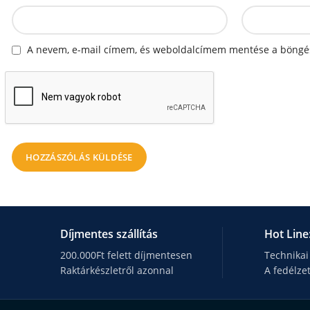
A nevem, e-mail címem, és weboldalcímem mentése a böngé
Díjmentes szállítás
Hot Line
200.000Ft felett díjmentesen
Technikai
Raktárkészletről azonnal
A fedélze