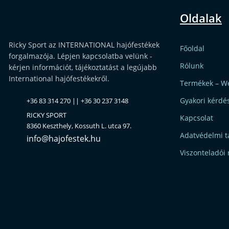
Oldalak
Ricky Sport az INTERNATIONAL hajófestékek
Főoldal
forgalmazója. Lépjen kapcsolatba velünk -
Rólunk
kérjen információt, tájékoztatást a legújabb
International hajófestékekről.
Termékek – W
Gyakori kérdé
+36 83 314 270 || +36 30 237 3148
RICKY SPORT
Kapcsolat
8360 Keszthely, Kossuth L. utca 97.
Adatvédelmi t
info@hajofestek.hu
Viszonteladói 