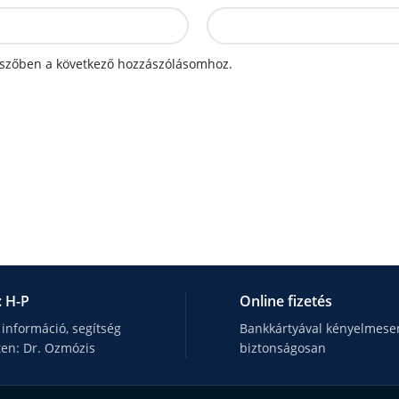
szőben a következő hozzászólásomhoz.
: H-P
Online fizetés
 információ, segítség
Bankkártyával kényelmesen
ten: Dr. Ozmózis
biztonságosan