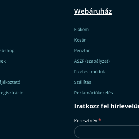
Webáruház
Fiókom
Kosár
ebshop
Pénztár
sek
ÁSZF (szabályzat)
Fizetési módok
ájékoztató
Szállítás
regisztráció
Reklamációkezelés
Iratkozz fel hírlevel
*
Keresztnév