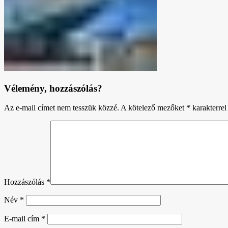
Vélemény, hozzászólás?
Az e-mail címet nem tesszük közzé.
A kötelező mezőket
*
karakterrel 
Hozzászólás
*
Név
*
E-mail cím
*