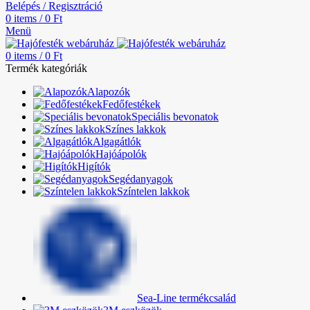
Belépés / Regisztráció
0
items
/
0
Ft
Menü
0
items
/
0
Ft
Termék kategóriák
Alapozók
Fedőfestékek
Speciális bevonatok
Színes lakkok
Algagátlók
Hajóápolók
Higítók
Segédanyagok
Színtelen lakkok
Sea-Line termékcsalád