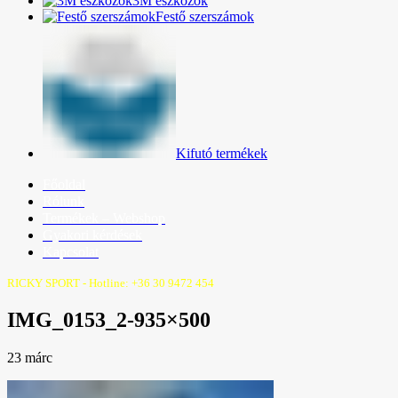
3M eszközök
Festő szerszámok
Kifutó termékek
Főoldal
Rólunk
Termékek – Webshop
Gyakori kérdések
Kapcsolat
RICKY SPORT - Hotline: +36 30 9472 454
IMG_0153_2-935×500
23
márc