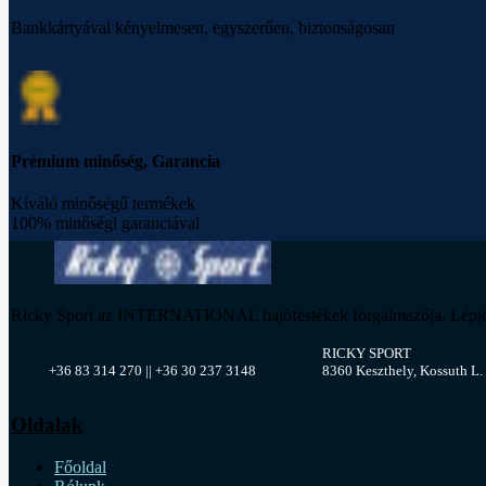
Bankkártyával kényelmesen, egyszerűen, biztonságosan
Prémium minőség, Garancia
Kiváló minőségű termékek
100% minőségi garanciával
Ricky Sport az INTERNATIONAL hajófestékek forgalmazója. Lépjen kap
RICKY SPORT
+36 83 314 270 || +36 30 237 3148
8360 Keszthely, Kossuth L. 
Oldalak
Főoldal