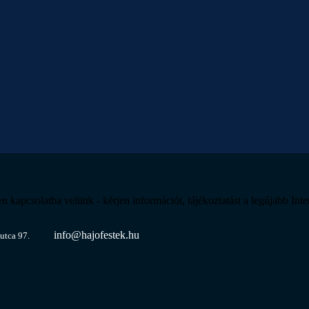
csolatba velünk - kérjen információt, tájékoztatást a legújabb Intern
info@hajofestek.hu
utca 97.