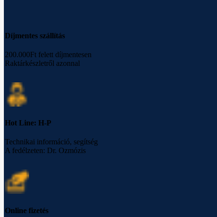
Díjmentes szállítás
200.000Ft felett díjmentesen
Raktárkészletről azonnal
Hot Line: H-P
Technikai információ, segítség
A fedélzeten: Dr. Ozmózis
Online fizetés