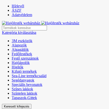
Hírlevél
ÁSZF
Adatvédelem
Kategória kiválasztása
3M eszközök
Alapozók
Algagátlók
Fedőfestékek
Festő szerszámok
Hajóápolók
Higítók
Kifutó termékek
Sea-Line termékcsalád
Segédanyagok
Speciális bevonatok
Színes lakkok
Színtelen lakkok
Tapaszok-Gittek
Keresett kifejezés