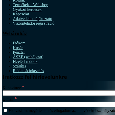
Rólunk
Termékek – Webshop
Gyakori kérdések
Kapcsolat
Adatvédelmi tájékoztató
Viszonteladói regisztráció
Webáruház
Fiókom
Kosár
Pénztár
ÁSZF (szabályzat)
Fizetési módok
Szállítás
Reklamációkezelés
Iratkozz fel hírlevelünkre
*
Keresztnév
*
E-mail
Elolvastam, megértettem és elfogadom az adatvédelmi szabályzato