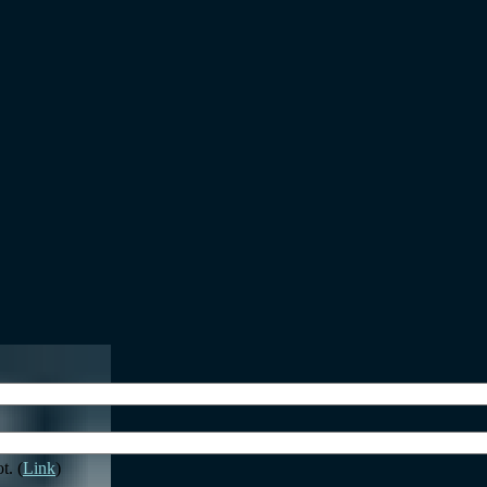
t. (
Link
)