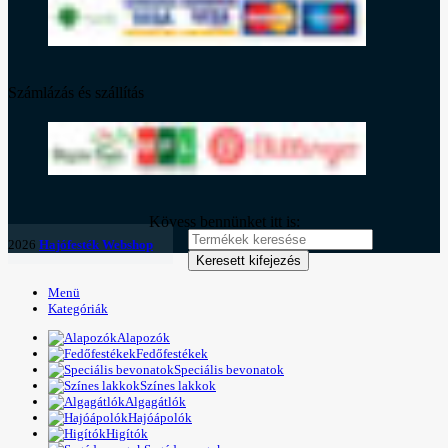
Számlázás és szállítás
Kövess bennünket itt is:
2026
Hajófesték Webshop
Keresett kifejezés
Menü
Kategóriák
Alapozók
Fedőfestékek
Speciális bevonatok
Színes lakkok
Algagátlók
Hajóápolók
Higítók