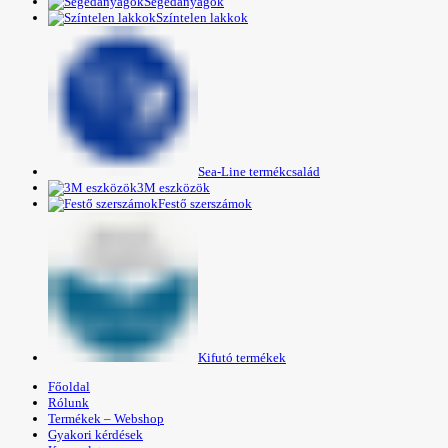
Segédanyagok
Színtelen lakkok
Sea-Line termékcsalád
3M eszközök
Festő szerszámok
Kifutó termékek
Főoldal
Rólunk
Termékek – Webshop
Gyakori kérdések