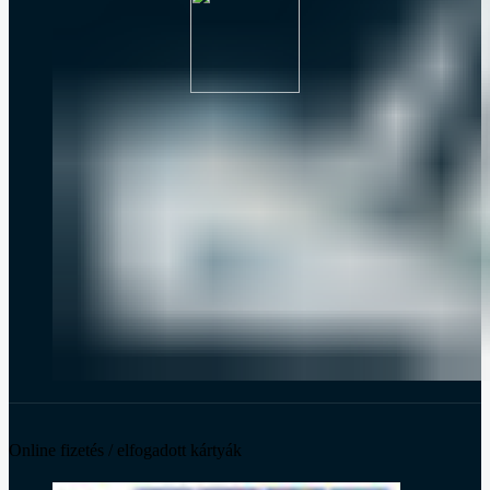
Online fizetés / elfogadott kártyák