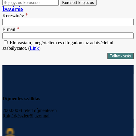
Keresett kifejezés
bezárás
*
Keresztnév
*
E-mail
Elolvastam, megértettem és elfogadom az adatvédelmi
szabályzatot. (
Link
)
Díjmentes szállítás
200.000Ft felett díjmentesen
Raktárkészletről azonnal