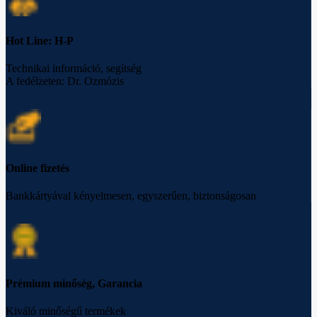
Hot Line: H-P
Technikai információ, segítség
A fedélzeten: Dr. Ozmózis
Online fizetés
Bankkártyával kényelmesen, egyszerűen, biztonságosan
Prémium minőség, Garancia
Kiváló minőségű termékek