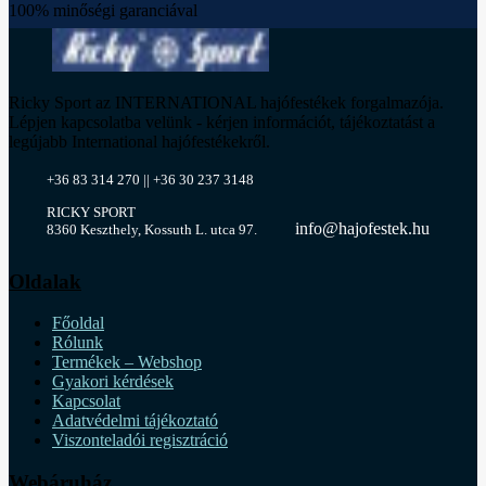
100% minőségi garanciával
Ricky Sport az INTERNATIONAL hajófestékek forgalmazója.
Lépjen kapcsolatba velünk - kérjen információt, tájékoztatást a
legújabb International hajófestékekről.
+36 83 314 270 || +36 30 237 3148
RICKY SPORT
info@hajofestek.hu
8360 Keszthely, Kossuth L. utca 97.
Oldalak
Főoldal
Rólunk
Termékek – Webshop
Gyakori kérdések
Kapcsolat
Adatvédelmi tájékoztató
Viszonteladói regisztráció
Webáruház