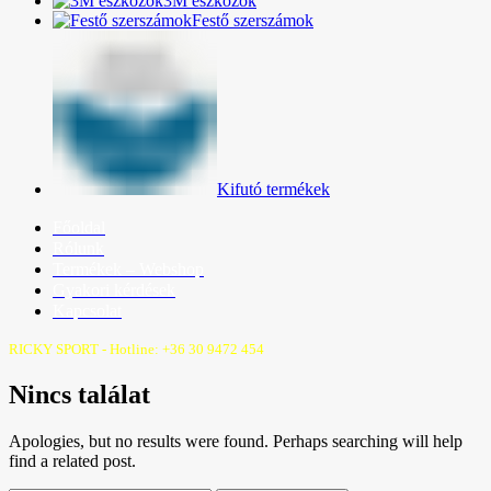
3M eszközök
Festő szerszámok
Kifutó termékek
Főoldal
Rólunk
Termékek – Webshop
Gyakori kérdések
Kapcsolat
RICKY SPORT - Hotline: +36 30 9472 454
Nincs találat
Apologies, but no results were found. Perhaps searching will help
find a related post.