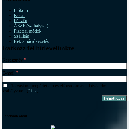
Fiókom
Kosár
Pénztár
ÁSZF (szabályzat)
Fizetési módok
Szállítás
Reklamációkezelés
Iratkozz fel hírlevelünkre
*
Keresztnév
*
E-mail
Elolvastam, megértettem és elfogadom az adatvédelmi
szabályzatot. (
Link
)
Facebook oldal