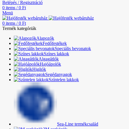
Belépés / Regisztráció
0
items
/
0
Ft
Menü
0
items
/
0
Ft
Termék kategóriák
Alapozók
Fedőfestékek
Speciális bevonatok
Színes lakkok
Algagátlók
Hajóápolók
Higítók
Segédanyagok
Színtelen lakkok
Sea-Line termékcsalád