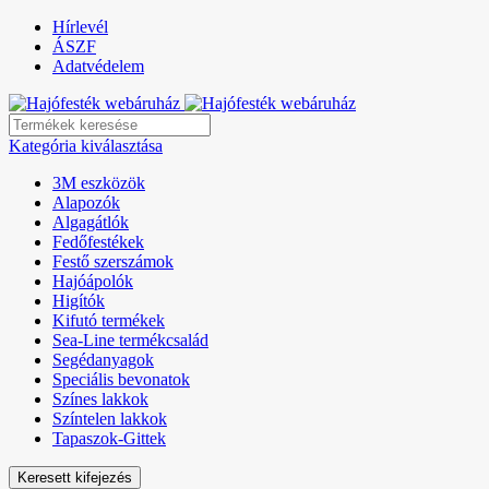
Hírlevél
ÁSZF
Adatvédelem
Kategória kiválasztása
3M eszközök
Alapozók
Algagátlók
Fedőfestékek
Festő szerszámok
Hajóápolók
Higítók
Kifutó termékek
Sea-Line termékcsalád
Segédanyagok
Speciális bevonatok
Színes lakkok
Színtelen lakkok
Tapaszok-Gittek
Keresett kifejezés