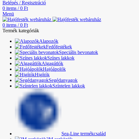
Belépés / Regisztráció
0
items
/
0
Ft
Menü
0
items
/
0
Ft
Termék kategóriák
Alapozók
Fedőfestékek
Speciális bevonatok
Színes lakkok
Algagátlók
Hajóápolók
Higítók
Segédanyagok
Színtelen lakkok
Sea-Line termékcsalád