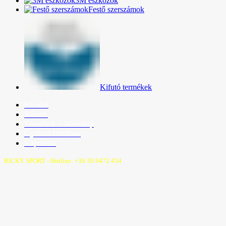
3M eszközök
Festő szerszámok
Kifutó termékek
Főoldal
Rólunk
Termékek – Webshop
Gyakori kérdések
Kapcsolat
RICKY SPORT - Hotline: +36 30 9472 454