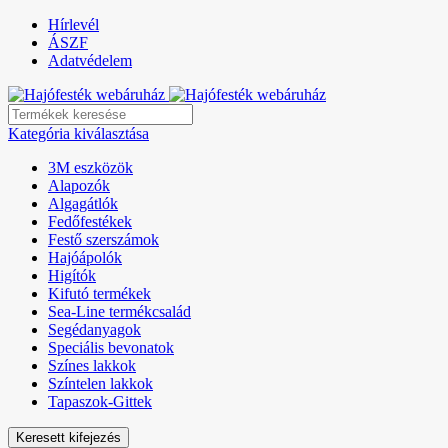
Hírlevél
ÁSZF
Adatvédelem
Kategória kiválasztása
3M eszközök
Alapozók
Algagátlók
Fedőfestékek
Festő szerszámok
Hajóápolók
Higítók
Kifutó termékek
Sea-Line termékcsalád
Segédanyagok
Speciális bevonatok
Színes lakkok
Színtelen lakkok
Tapaszok-Gittek
Keresett kifejezés