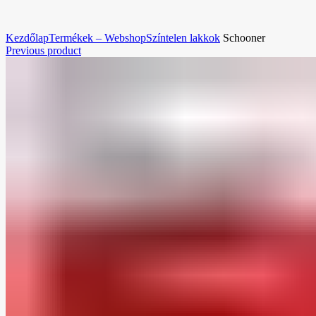
Nagyításhoz kattintson a képre!
Kezdőlap
Termékek – Webshop
Színtelen lakkok
Schooner
Previous product