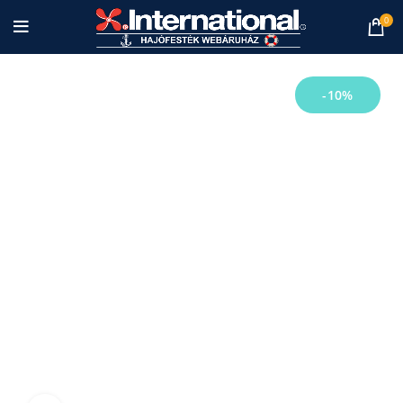
0
-10%