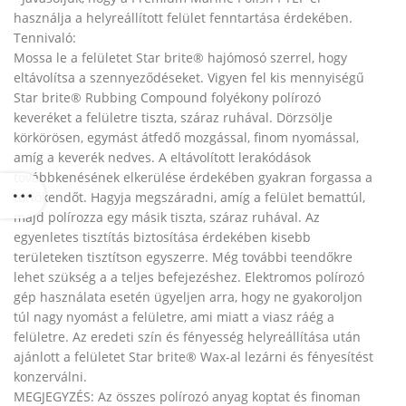
használja a helyreállított felület fenntartása érdekében.
Tennivaló:
Mossa le a felületet Star brite® hajómosó szerrel, hogy
eltávolítsa a szennyeződéseket. Vigyen fel kis mennyiségű
Star brite® Rubbing Compound folyékony polírozó
keveréket a felületre tiszta, száraz ruhával. Dörzsölje
körkörösen, egymást átfedő mozgással, finom nyomással,
amíg a keverék nedves. A eltávolított lerakódások
továbbkenésének elkerülése érdekében gyakran forgassa a
törlőkendőt. Hagyja megszáradni, amíg a felület bemattúl,
majd polírozza egy másik tiszta, száraz ruhával. Az
egyenletes tisztítás biztosítása érdekében kisebb
területeken tisztítson egyszerre. Még további teendőkre
lehet szükség a a teljes befejezéshez. Elektromos polírozó
gép használata esetén ügyeljen arra, hogy ne gyakoroljon
túl nagy nyomást a felületre, ami miatt a viasz ráég a
felületre. Az eredeti szín és fényesség helyreállítása után
ajánlott a felületet Star brite® Wax-al lezárni és fényesítést
konzerválni.
MEGJEGYZÉS: Az összes polírozó anyag koptat és finoman