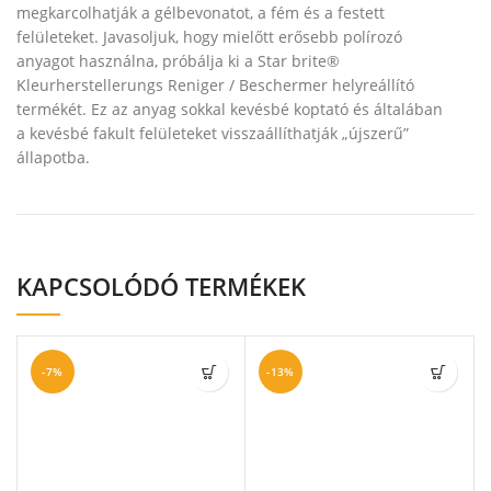
megkarcolhatják a gélbevonatot, a fém és a festett
felületeket. Javasoljuk, hogy mielőtt erősebb polírozó
anyagot használna, próbálja ki a Star brite®
Kleurherstellerungs Reniger / Beschermer helyreállító
termékét. Ez az anyag sokkal kevésbé koptató és általában
a kevésbé fakult felületeket visszaállíthatják „újszerű”
állapotba.
KAPCSOLÓDÓ TERMÉKEK
-7%
-13%