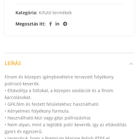
Kategória:
Kifutó termékek
Megosztás itt
LEÍRÁS
Finom és közepes igénybevételre tervezett folyékony
polírozó keverék.
• Eltávolítja a foltokat, a közepes oxidációt és a finom
karcolásokat.
• GFK,fém és festett felületekhez használható
• Kényelmes folyékony formula.
• Használható kézi vagy gépi polírozáshoz
• Nem olyan, mint a legtöbb polír keverék, így az eltávolítás
gyors és egyszerű.
• Javasoljuk, hogy a Premium Marine Polish PTEF-el