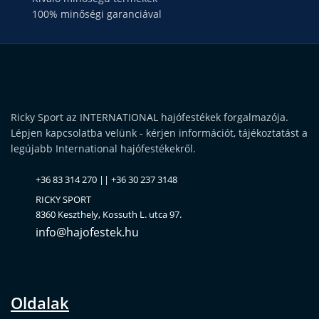
100% minőségi garanciával
Ricky Sport az INTERNATIONAL hajófestékek forgalmazója.
Lépjen kapcsolatba velünk - kérjen információt, tájékoztatást a
legújabb International hajófestékekről.
+36 83 314 270 || +36 30 237 3148
RICKY SPORT
8360 Keszthely, Kossuth L. utca 97.
info@hajofestek.hu
Oldalak