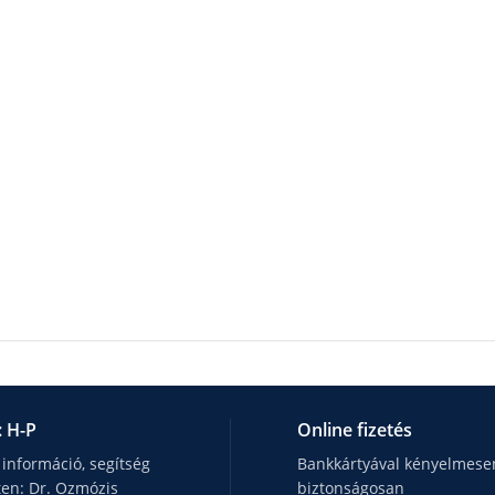
: H-P
Online fizetés
 információ, segítség
Bankkártyával kényelmesen
ten: Dr. Ozmózis
biztonságosan