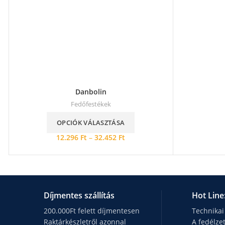
Danbolin
Fedőfestékek
OPCIÓK VÁLASZTÁSA
12.296
Ft
–
32.452
Ft
Díjmentes szállítás
Hot Line
200.000Ft felett díjmentesen
Technikai
Raktárkészletről azonnal
A fedélze