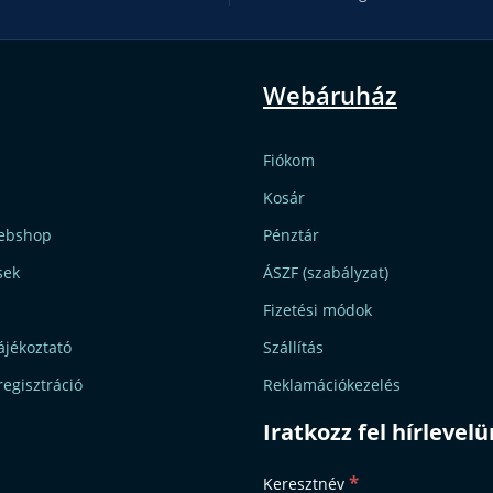
Webáruház
Fiókom
Kosár
ebshop
Pénztár
sek
ÁSZF (szabályzat)
Fizetési módok
ájékoztató
Szállítás
regisztráció
Reklamációkezelés
Iratkozz fel hírlevel
*
Keresztnév