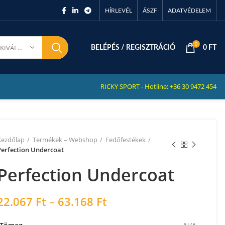
HÍRLEVÉL
ÁSZF
ADATVÉDELEM
0
KATEGÓRIA KIVÁLASZTÁSA
BELÉPÉS / REGISZTRÁCIÓ
0
FT
RICKY SPORT - Hotline: +36 30 9472 454
Kezdőlap
Termékek – Webshop
Fedőfestékek
Perfection Undercoat
Perfection Undercoat
22.067
Ft
–
63.168
Ft