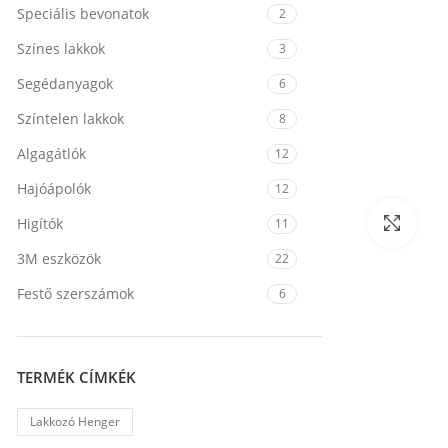
Speciális bevonatok
2
Színes lakkok
3
Segédanyagok
6
Színtelen lakkok
8
Algagátlók
12
Hajóápolók
12
Nagy
Higítók
11
3M eszközök
22
Festő szerszámok
6
TERMÉK CÍMKÉK
Lakkozó Henger