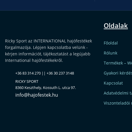
Oldalak
Ricky Sport az INTERNATIONAL hajófestékek
Főoldal
forgalmazója. Lépjen kapcsolatba velünk -
Rólunk
kérjen információt, tájékoztatást a legújabb
International hajófestékekről.
Termékek – W
Gyakori kérdé
+36 83 314 270 || +36 30 237 3148
RICKY SPORT
Kapcsolat
8360 Keszthely, Kossuth L. utca 97.
Adatvédelmi t
info@hajofestek.hu
Viszonteladói 