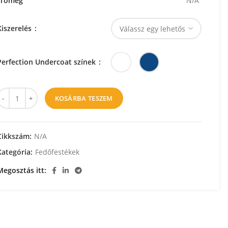
Tömeg
N/A
Kiszerelés
Perfection Undercoat színek
KOSÁRBA TESZEM
Cikkszám:
N/A
Kategória:
Fedőfestékek
Megosztás itt