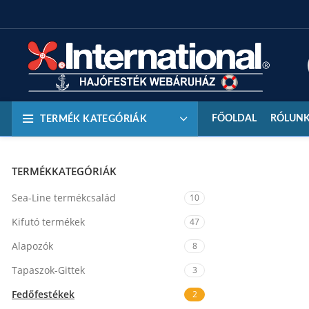
FŐOLDAL
RÓLUN
TERMÉK KATEGÓRIÁK
TERMÉKKATEGÓRIÁK
Sea-Line termékcsalád
10
Kifutó termékek
47
Alapozók
8
Tapaszok-Gittek
3
Fedőfestékek
2