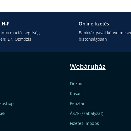
: H-P
Online fizetés
 információ, segítség
Bankkártyával kényelmesen
ten: Dr. Ozmózis
biztonságosan
Webáruház
Fiókom
Kosár
ebshop
Pénztár
sek
ÁSZF (szabályzat)
Fizetési módok