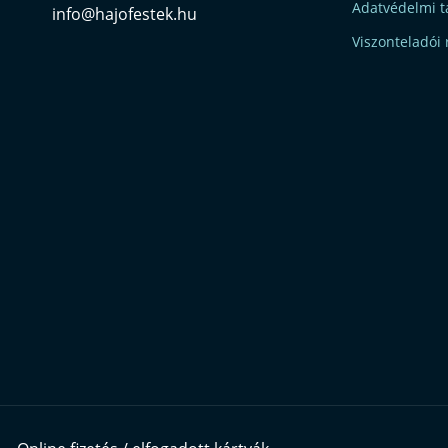
Adatvédelmi t
info@hajofestek.hu
Viszonteladói 