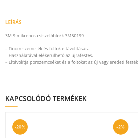
LEÍRÁS
3M 9 mikronos csiszolóblokk 3M50199
– Finom szemcsék és foltok eltávolítására
– Használatával elékerülhető az újrafestés.
– Eltávolítja porszemcséket és a foltokat az új vagy eredeti festék
KAPCSOLÓDÓ TERMÉKEK
-20%
-2%