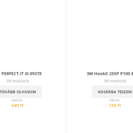
 PERFECT-IT III 09378
3M Hookit 255P P100 
3M eszközök
3M eszközök
TOVÁBB OLVASOM
KOSÁRBA TESZEM
650
Ft
180
Ft
640
Ft
150
Ft