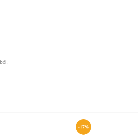
ből.
-17%