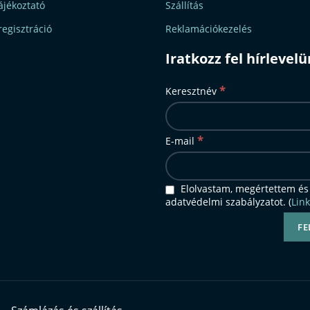
ájékoztató
Szállítás
regisztráció
Reklamációkezelés
Iratkozz fel hírlevel
*
Keresztnév
*
E-mail
Elolvastam, megértettem és
adatvédelmi szabályzatot. (
Link