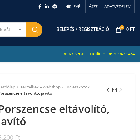
HÍRLEVÉL
ÁSZF
ADATVÉDELEM
0
KATEGÓRIA KIVÁLASZTÁSA
BELÉPÉS / REGISZTRÁCIÓ
0
FT
RICKY SPORT - Hotline: +36 30 9472 454
Kezdőlap
Termékek – Webshop
3M eszközök
orszencse eltávolító, javító
Porszencse eltávolító,
javító
5.200
Ft