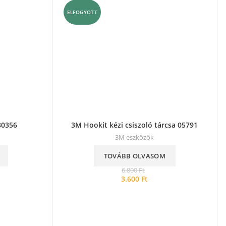
ELFOGYOTT
80356
3M Hookit kézi csiszoló tárcsa 05791
3M eszközök
TOVÁBB OLVASOM
6.800
Ft
3.600
Ft