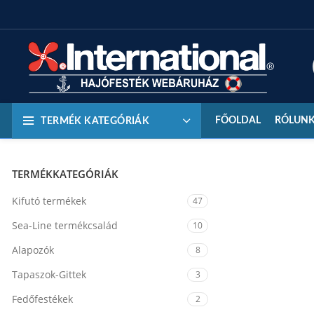
FŐOLDAL
RÓLUN
TERMÉK KATEGÓRIÁK
TERMÉKKATEGÓRIÁK
Kifutó termékek
47
Sea-Line termékcsalád
10
Alapozók
8
Tapaszok-Gittek
3
Fedőfestékek
2