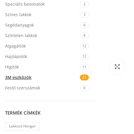
Speciális bevonatok
2
Színes lakkok
3
Segédanyagok
6
Színtelen lakkok
8
Algagátlók
12
Hajóápolók
12
Nagy
Higítók
11
3M eszközök
22
Festő szerszámok
6
TERMÉK CÍMKÉK
Lakkozó Henger