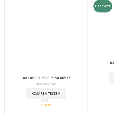
ELFOGYOTT
3M
3M Hookit 255P P150 00533
3M eszközök
KOSÁRBA TESZEM
212
Ft
170
Ft