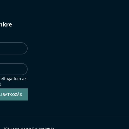
ünkre
 elfogadom az
)