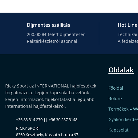
Díjmentes szállítás
Hot Line
200.000Ft felett díjmentesen
Technikai
Raktárkészletről azonnal
A fedélze
Oldalak
Ricky Sport az INTERNATIONAL hajófestékek
Főoldal
forgalmazója. Lépjen kapcsolatba velünk -
Rólunk
kérjen információt, tájékoztatást a legújabb
International hajófestékekről.
Termékek – W
Gyakori kérdé
+36 83 314 270 || +36 30 237 3148
RICKY SPORT
Kapcsolat
8360 Keszthely, Kossuth L. utca 97.