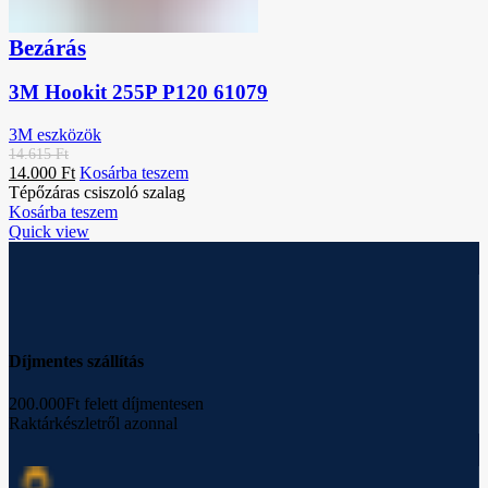
Bezárás
3M Hookit 255P P120 61079
3M eszközök
14.615
Ft
14.000
Ft
Kosárba teszem
Tépőzáras csiszoló szalag
Kosárba teszem
Quick view
Díjmentes szállítás
200.000Ft felett díjmentesen
Raktárkészletről azonnal