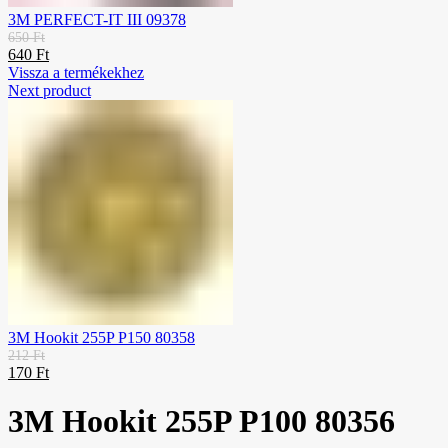
3M PERFECT-IT III 09378
650
Ft
640
Ft
Vissza a termékekhez
Next product
3M Hookit 255P P150 80358
212
Ft
170
Ft
3M Hookit 255P P100 80356