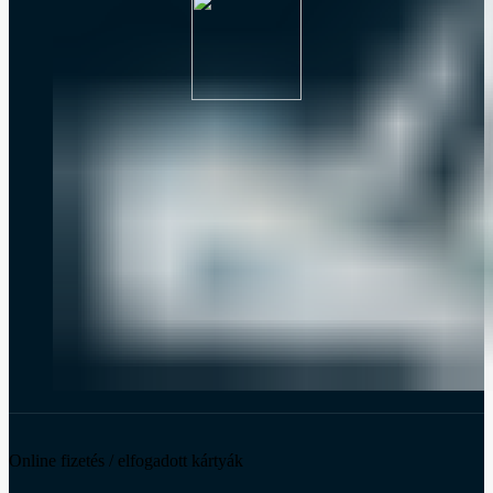
Online fizetés / elfogadott kártyák