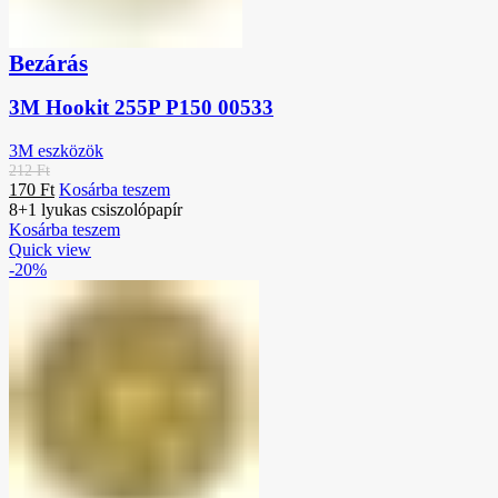
Bezárás
3M Hookit 255P P150 00533
3M eszközök
212
Ft
170
Ft
Kosárba teszem
8+1 lyukas csiszolópapír
Kosárba teszem
Quick view
-20%