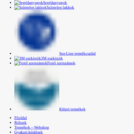
Segédanyagok
Színtelen lakkok
Sea-Line termékcsalád
3M eszközök
Festő szerszámok
Kifutó termékek
Főoldal
Rólunk
Termékek – Webshop
Gyakori kérdések