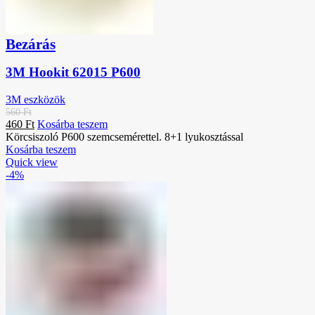
Bezárás
3M Hookit 62015 P600
3M eszközök
560
Ft
460
Ft
Kosárba teszem
Körcsiszoló P600 szemcsemérettel. 8+1 lyukosztással
Kosárba teszem
Quick view
-4%