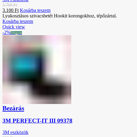
3.700
Ft
3.100
Ft
Kosárba teszem
Lyukosztásos szivacsbetét Hookit korongokhoz, tépőzárral.
Kosárba teszem
Quick view
-2%
Elfogyott
Bezárás
3M PERFECT-IT III 09378
3M eszközök