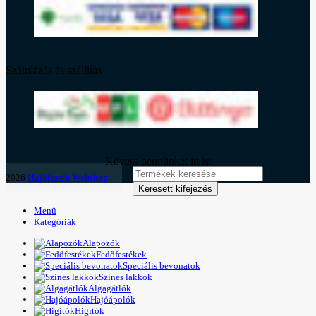
Számlázás és szállítás
Kövess bennünket itt is:
2026
Hajófesték Webshop
Keresett kifejezés
Menü
Kategóriák
Alapozók
Fedőfestékek
Speciális bevonatok
Színes lakkok
Algagátlók
Hajóápolók
Higítók