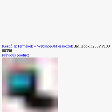
Nagyításhoz kattintson a képre!
Kezdőlap
Termékek – Webshop
3M eszközök
3M Hookit 255P P100
80356
Previous product