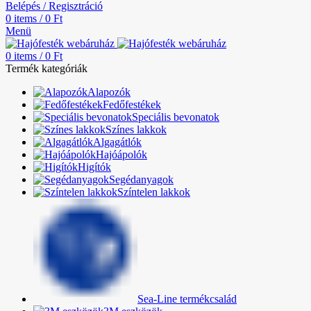
Belépés / Regisztráció
0
items
/
0
Ft
Menü
0
items
/
0
Ft
Termék kategóriák
Alapozók
Fedőfestékek
Speciális bevonatok
Színes lakkok
Algagátlók
Hajóápolók
Higítók
Segédanyagok
Színtelen lakkok
Sea-Line termékcsalád