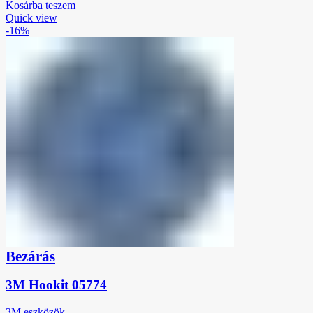
Kosárba teszem
Quick view
-16%
Bezárás
3M Hookit 05774
3M eszközök