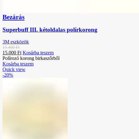
Bezárás
Superbuff III. kétoldalas polírkorong
3M eszközök
15.400
Ft
15.000
Ft
Kosárba teszem
Polírozó korong birkaszőrből
Kosárba teszem
Quick view
-20%