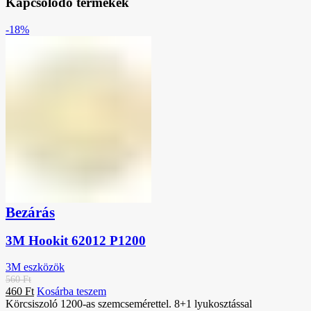
Kapcsolódó termékek
-18%
Bezárás
3M Hookit 62012 P1200
3M eszközök
560
Ft
460
Ft
Kosárba teszem
Körcsiszoló 1200-as szemcsemérettel. 8+1 lyukosztással