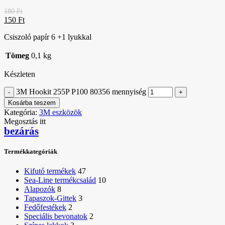
180
Ft
150
Ft
Csiszoló papír 6 +1 lyukkal
Tömeg
0,1 kg
Készleten
3M Hookit 255P P100 80356 mennyiség
Kosárba teszem
Kategória:
3M eszközök
Megosztás itt
bezárás
Termékkategóriák
Kifutó termékek
47
Sea-Line termékcsalád
10
Alapozók
8
Tapaszok-Gittek
3
Fedőfestékek
2
Speciális bevonatok
2