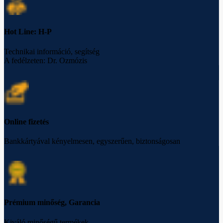
Hot Line: H-P
Technikai információ, segítség
A fedélzeten: Dr. Ozmózis
Online fizetés
Bankkártyával kényelmesen, egyszerűen, biztonságosan
Prémium minőség, Garancia
Kiváló minőségű termékek