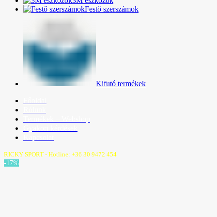
3M eszközök
Festő szerszámok
Kifutó termékek
Főoldal
Rólunk
Termékek – Webshop
Gyakori kérdések
Kapcsolat
RICKY SPORT - Hotline: +36 30 9472 454
-17%