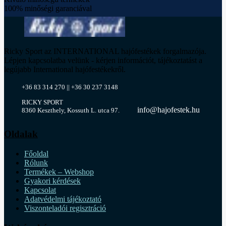
100% minőségi garanciával
Ricky Sport az INTERNATIONAL hajófestékek forgalmazója.
Lépjen kapcsolatba velünk - kérjen információt, tájékoztatást a
legújabb International hajófestékekről.
+36 83 314 270 || +36 30 237 3148
RICKY SPORT
info@hajofestek.hu
8360 Keszthely, Kossuth L. utca 97.
Oldalak
Főoldal
Rólunk
Termékek – Webshop
Gyakori kérdések
Kapcsolat
Adatvédelmi tájékoztató
Viszonteladói regisztráció