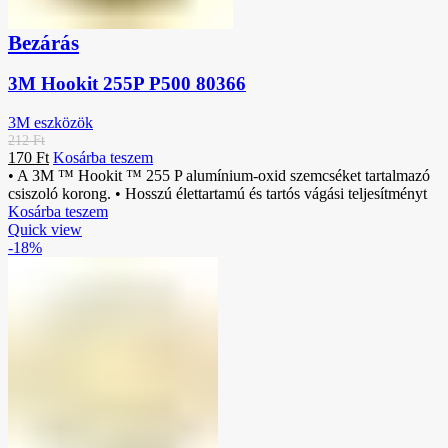
Bezárás
3M Hookit 255P P500 80366
3M eszközök
212
Ft
170
Ft
Kosárba teszem
• A 3M ™ Hookit ™ 255 P alumínium-oxid szemcséket tartalmazó
csiszoló korong. • Hosszú élettartamú és tartós vágási teljesítményt
Kosárba teszem
Quick view
-18%