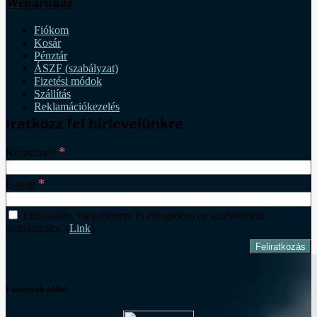
Webáruház
Fiókom
Kosár
Pénztár
ÁSZF (szabályzat)
Fizetési módok
Szállítás
Reklamációkezelés
Iratkozz fel hírlevelünkre
*
Keresztnév
*
E-mail
Elolvastam, megértettem és elfogadom az adatvédelmi
szabályzatot. (
Link
)
Facebook oldal