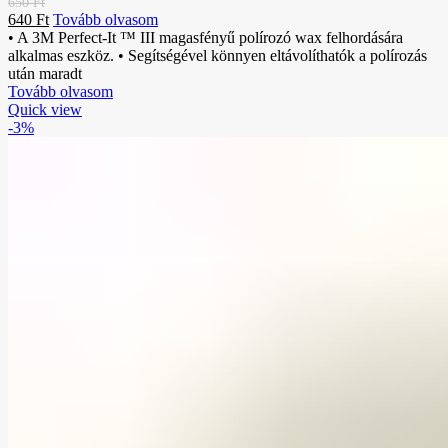
650
Ft
640
Ft
Tovább olvasom
• A 3M Perfect-It ™ III magasfényű polírozó wax felhordására
alkalmas eszköz. • Segítségével könnyen eltávolíthatók a polírozás
után maradt
Tovább olvasom
Quick view
-3%