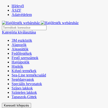
Hírlevél
ÁSZF
Adatvédelem
Kategória kiválasztása
3M eszközök
Alapozók
Algagátlók
Fedőfestékek
Festő szerszámok
Hajóápolók
Higítók
Kifutó termékek
Sea-Line termékcsalád
Segédanyagok
Speciális bevonatok
Színes lakkok
Színtelen lakkok
Tapaszok-Gittek
Keresett kifejezés