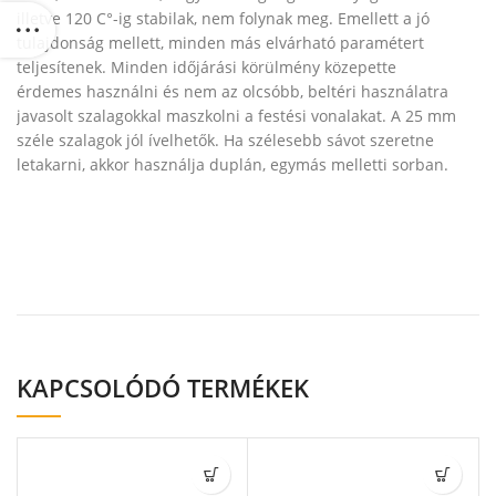
illetve 120 C°-ig stabilak, nem folynak meg. Emellett a jó
tulajdonság mellett, minden más elvárható paramétert
teljesítenek. Minden időjárási körülmény közepette
érdemes használni és nem az olcsóbb, beltéri használatra
javasolt szalagokkal maszkolni a festési vonalakat. A 25 mm
széle szalagok jól ívelhetők. Ha szélesebb sávot szeretne
letakarni, akkor használja duplán, egymás melletti sorban.
KAPCSOLÓDÓ TERMÉKEK