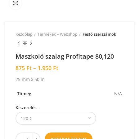
Nagyításhoz kattintson a képre!
Kezdőlap
Termékek – Webshop
Festő szerszámok
Maszkoló szalag Profitape 80,120
875
Ft
–
1.950
Ft
25 mm x 50 m
Tömeg
N/A
Kiszerelés