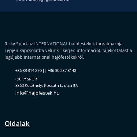
Ricky Sport az INTERNATIONAL hajófestékek forgalmazója.
Lépjen kapcsolatba velünk - kérjen információt, tájékoztatást a
legújabb International hajófestékekről.
+36 83 314 270 || +36 30 237 3148
RICKY SPORT
8360 Keszthely, Kossuth L. utca 97.
info@hajofestek.hu
Oldalak