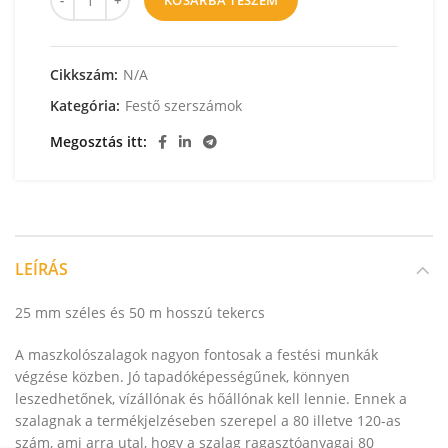
KOSÁRBA TESZEM
Cikkszám:
N/A
Kategória:
Festő szerszámok
Megosztás itt
LEÍRÁS
25 mm széles és 50 m hosszú tekercs
A maszkolószalagok nagyon fontosak a festési munkák
végzése közben. Jó tapadóképességűnek, könnyen
leszedhetőnek, vízállónak és hőállónak kell lennie. Ennek a
szalagnak a termékjelzéseben szerepel a 80 illetve 120-as
szám, ami arra utal, hogy a szalag ragasztóanyagai 80