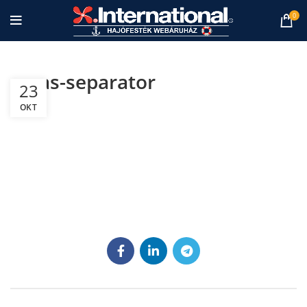
0
xmas-separator
23
OKT