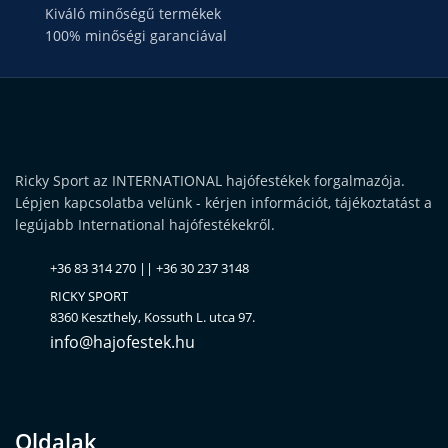
Kiváló minőségű termékek
100% minőségi garanciával
Ricky Sport az INTERNATIONAL hajófestékek forgalmazója.
Lépjen kapcsolatba velünk - kérjen információt, tájékoztatást a
legújabb International hajófestékekről.
+36 83 314 270 || +36 30 237 3148
RICKY SPORT
8360 Keszthely, Kossuth L. utca 97.
info@hajofestek.hu
Oldalak