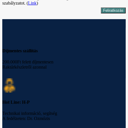
szabályzatot. (
Link
)
Díjmentes szállítás
200.000Ft felett díjmentesen
Raktárkészletről azonnal
Hot Line: H-P
Technikai információ, segítség
A fedélzeten: Dr. Ozmózis