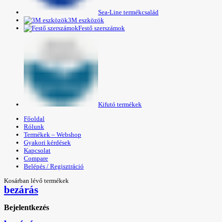
Sea-Line termékcsalád
3M eszközök
Festő szerszámok
Kifutó termékek
Főoldal
Rólunk
Termékek – Webshop
Gyakori kérdések
Kapcsolat
Compare
Belépés / Regisztráció
Kosárban lévő termékek
bezárás
Bejelentkezés