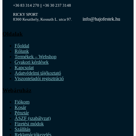
+36 83 314 270 || +36 30 237 3148
RICKY SPORT
info@hajofestek.hu
8360 Keszthely, Kossuth L. utca 97.
Oldalak
Főoldal
Rólunk
Termékek – Webshop
Gyakori kérdések
Kapcsolat
Adatvédelmi tájékoztató
Viszonteladói regisztráció
Webáruház
Fiókom
Kosár
Pénztár
ÁSZF (szabályzat)
Fizetési módok
Szállítás
Reklamációkezelés