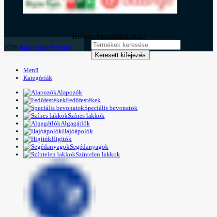
Kövess bennünket itt is:
2026
Hajófesték Webshop
Keresett kifejezés
Menü
Kategóriák
Alapozók
Fedőfestékek
Speciális bevonatok
Színes lakkok
Algagátlók
Hajóápolók
Higítók
Segédanyagok
Színtelen lakkok