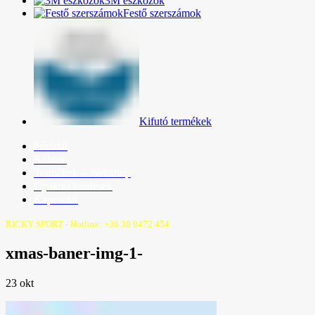
3M eszközök
Festő szerszámok
Kifutó termékek
Főoldal
Rólunk
Termékek – Webshop
Gyakori kérdések
Kapcsolat
RICKY SPORT - Hotline: +36 30 9472 454
xmas-baner-img-1-
23
okt