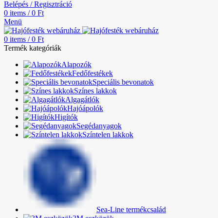
Belépés / Regisztráció
0
items
/
0
Ft
Menü
0
items
/
0
Ft
Termék kategóriák
Alapozók
Fedőfestékek
Speciális bevonatok
Színes lakkok
Algagátlók
Hajóápolók
Higítók
Segédanyagok
Színtelen lakkok
Sea-Line termékcsalád