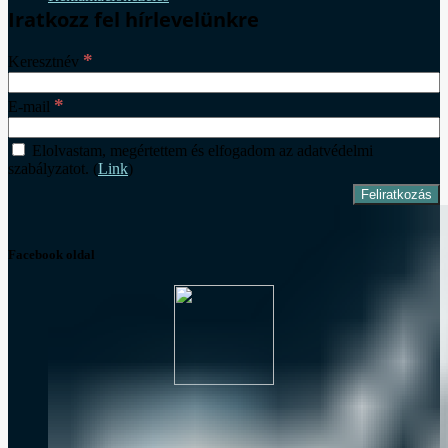
Iratkozz fel hírlevelünkre
*
Keresztnév
*
E-mail
Elolvastam, megértettem és elfogadom az adatvédelmi
szabályzatot. (
Link
)
Facebook oldal