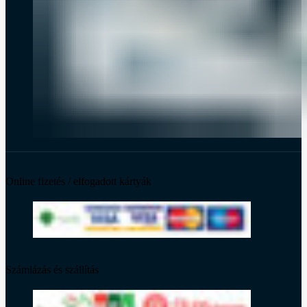
Online fizetés / elfogadott kártyák
Számlázás és szállítás