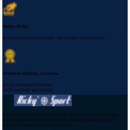
Online fizetés
Bankkártyával kényelmesen, egyszerűen, biztonságosan
Prémium minőség, Garancia
Kiváló minőségű termékek
100% minőségi garanciával
Ricky Sport az INTERNATIONAL hajófestékek forgalmazója.
Lépjen kapcsolatba velünk - kérjen információt, tájékoztatást a
legújabb International hajófestékekről.