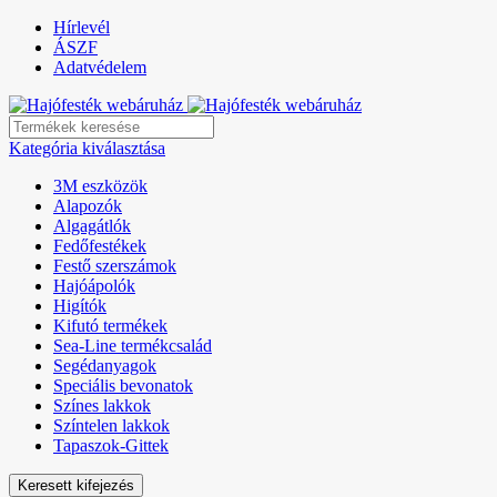
Hírlevél
ÁSZF
Adatvédelem
Kategória kiválasztása
3M eszközök
Alapozók
Algagátlók
Fedőfestékek
Festő szerszámok
Hajóápolók
Higítók
Kifutó termékek
Sea-Line termékcsalád
Segédanyagok
Speciális bevonatok
Színes lakkok
Színtelen lakkok
Tapaszok-Gittek
Keresett kifejezés