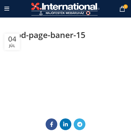
0
wood-page-baner-15
04
JÚL