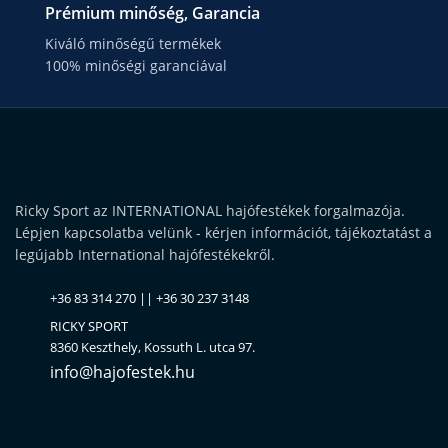
Prémium minőség, Garancia
Kiváló minőségű termékek
100% minőségi garanciával
Ricky Sport az INTERNATIONAL hajófestékek forgalmazója.
Lépjen kapcsolatba velünk - kérjen információt, tájékoztatást a
legújabb International hajófestékekről.
+36 83 314 270 || +36 30 237 3148
RICKY SPORT
8360 Keszthely, Kossuth L. utca 97.
info@hajofestek.hu