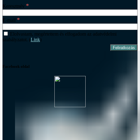
*
Keresztnév
*
E-mail
Elolvastam, megértettem és elfogadom az adatvédelmi
szabályzatot. (
Link
)
Facebook oldal