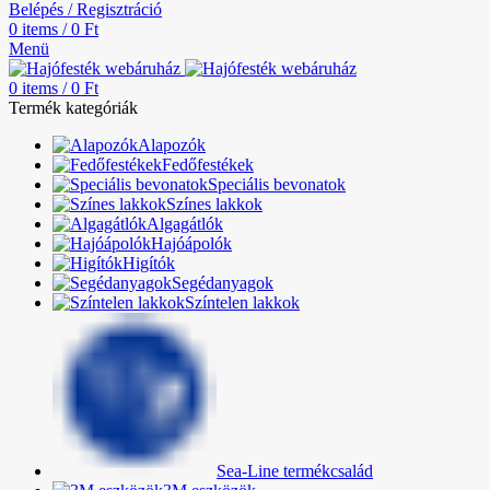
Belépés / Regisztráció
0
items
/
0
Ft
Menü
0
items
/
0
Ft
Termék kategóriák
Alapozók
Fedőfestékek
Speciális bevonatok
Színes lakkok
Algagátlók
Hajóápolók
Higítók
Segédanyagok
Színtelen lakkok
Sea-Line termékcsalád