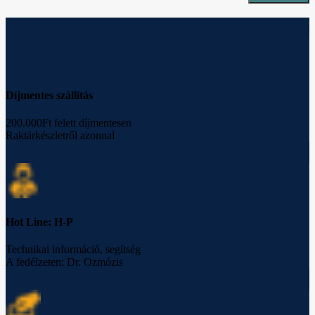
Díjmentes szállítás
200.000Ft felett díjmentesen
Raktárkészletről azonnal
Hot Line: H-P
Technikai információ, segítség
A fedélzeten: Dr. Ozmózis