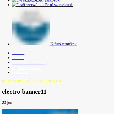
3M eszközök
Festő szerszámok
Kifutó termékek
Főoldal
Rólunk
Termékek – Webshop
Gyakori kérdések
Kapcsolat
RICKY SPORT - Hotline: +36 30 9472 454
electro-banner11
23
jún