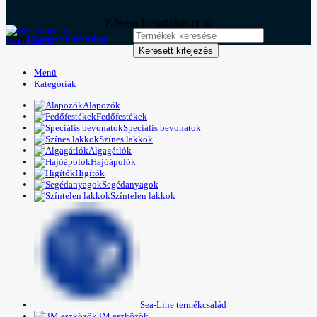
Kövess bennünket itt is:
2026
Hajófesték Webshop
Keresett kifejezés
Menü
Kategóriák
Alapozók
Fedőfestékek
Speciális bevonatok
Színes lakkok
Algagátlók
Hajóápolók
Higítók
Segédanyagok
Színtelen lakkok
Sea-Line termékcsalád
3M eszközök