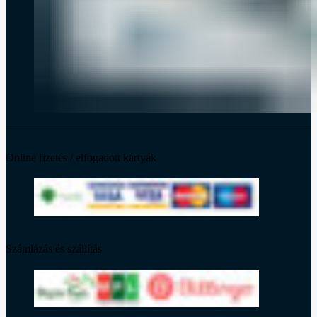
Online fizetés / elfogadott kártyák
Számlázás és szállítás