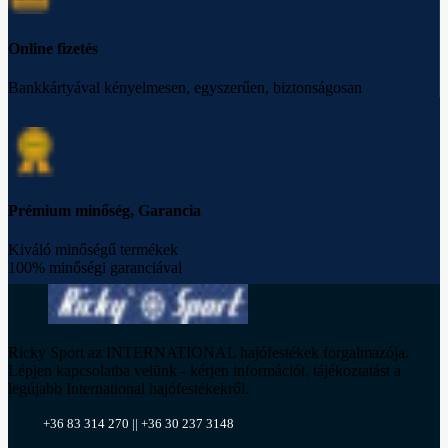
Online fizetés
Bankkártyával kényelmesen, egyszerűen, biztonságosan
Prémium minőség, Garancia
Kiváló minőségű termékek
100% minőségi garanciával
Ricky Sport az INTERNATIONAL hajófestékek forgalmazója.
Lépjen kapcsolatba velünk - kérjen információt, tájékoztatást a
legújabb International hajófestékekről.
+36 83 314 270 || +36 30 237 3148