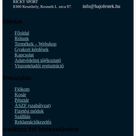
RICKY SPORT
info@hajofestek.hu
8360 Keszthely, Kossuth L. utca 97.
Oldalak
Főoldal
Rólunk
Termékek – Webshop
Gyakori kérdések
Kapcsolat
Adatvédelmi tájékoztató
Viszonteladói regisztráció
Webáruház
Fiókom
Kosár
Pénztár
ÁSZF (szabályzat)
Fizetési módok
Szállítás
Reklamációkezelés
Iratkozz fel hírlevelünkre