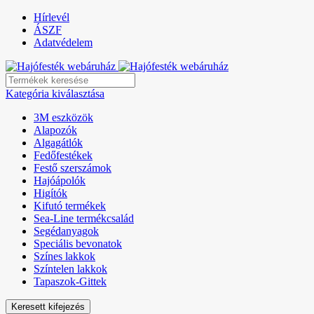
Hírlevél
ÁSZF
Adatvédelem
Kategória kiválasztása
3M eszközök
Alapozók
Algagátlók
Fedőfestékek
Festő szerszámok
Hajóápolók
Higítók
Kifutó termékek
Sea-Line termékcsalád
Segédanyagok
Speciális bevonatok
Színes lakkok
Színtelen lakkok
Tapaszok-Gittek
Keresett kifejezés